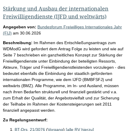
Stärkung und Ausbau der internationalen
Freiwilligendienste (IJFD und weltwärts)
Angegeben von:
Bundesforum Freiwilliges Internationales Jahr
(FIJ)
am
30.06.2026
Beschreibung:
Im Rahmen des Entschließungsantrags zum
WDModG wird gefordert dem Antrag Folge zu leisten und wie auf
Seite 7 beschrieben ein ganzheitliches Konzept zur Stärkung der
Freiwilligendienste unter Einbindung der beteiligten Ressorts,
Akteure, Träger und Freiwilligendienstleistenden vorzulegen - dies
bedeutet ebenfalls die Einbindung der staatlich geförderten
internationalen Programme, wie dem IJFD (BMBFSFJ) und
weltwärts (BMZ). Alle Programme, im In- und Ausland, müssen
nach ihren Bedarfen strukturell und finanziell gestärkt und v.a.
zum Erhalt der Qualität, der Angebotsvielfalt und zur Sicherung
der Teilhabe im Rahmen der Kostensteigerungen seit 2011
finanziell angepasst werden.
Zu Regelungsentwurf:
BT-Drs. 21/3076
(
Vorgang
)
[alle RV hierzu]