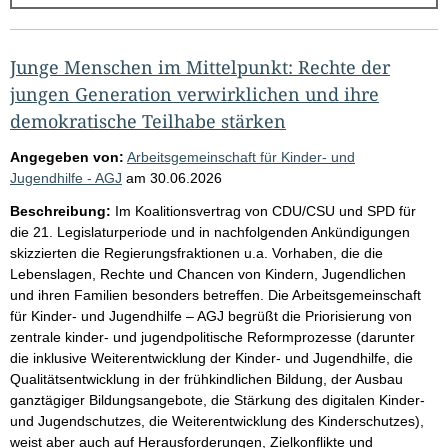
g
e
b
Junge Menschen im Mittelpunkt: Rechte der
n
jungen Generation verwirklichen und ihre
i
demokratische Teilhabe stärken
s
Angegeben von:
Arbeitsgemeinschaft für Kinder- und
s
Jugendhilfe - AGJ
am
30.06.2026
e
Beschreibung:
Im Koalitionsvertrag von CDU/CSU und SPD für
p
die 21. Legislaturperiode und in nachfolgenden Ankündigungen
skizzierten die Regierungsfraktionen u.a. Vorhaben, die die
r
Lebenslagen, Rechte und Chancen von Kindern, Jugendlichen
o
und ihren Familien besonders betreffen. Die Arbeitsgemeinschaft
S
für Kinder- und Jugendhilfe – AGJ begrüßt die Priorisierung von
zentrale kinder- und jugendpolitische Reformprozesse (darunter
e
die inklusive Weiterentwicklung der Kinder- und Jugendhilfe, die
i
Qualitätsentwicklung in der frühkindlichen Bildung, der Ausbau
t
ganztägiger Bildungsangebote, die Stärkung des digitalen Kinder-
und Jugendschutzes, die Weiterentwicklung des Kinderschutzes),
e
weist aber auch auf Herausforderungen, Zielkonflikte und