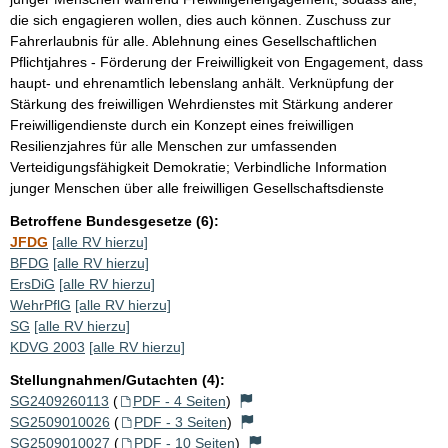
die sich engagieren wollen, dies auch können. Zuschuss zur
Fahrerlaubnis für alle. Ablehnung eines Gesellschaftlichen
Pflichtjahres - Förderung der Freiwilligkeit von Engagement, dass
haupt- und ehrenamtlich lebenslang anhält. Verknüpfung der
Stärkung des freiwilligen Wehrdienstes mit Stärkung anderer
Freiwilligendienste durch ein Konzept eines freiwilligen
Resilienzjahres für alle Menschen zur umfassenden
Verteidigungsfähigkeit Demokratie; Verbindliche Information
junger Menschen über alle freiwilligen Gesellschaftsdienste
Betroffene Bundesgesetze (6):
JFDG
[alle RV hierzu]
BFDG
[alle RV hierzu]
ErsDiG
[alle RV hierzu]
WehrPflG
[alle RV hierzu]
SG
[alle RV hierzu]
KDVG 2003
[alle RV hierzu]
Stellungnahmen/Gutachten (4):
SG2409260113
(
PDF - 4 Seiten
)
SG2509010026
(
PDF - 3 Seiten
)
SG2509010027
(
PDF - 10 Seiten
)