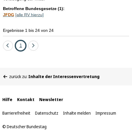
Betroffene Bundesgesetze (1):
JFDG
[alle RV hierzu]
Ergebnisse 1 bis 24 von 24
Eine
Seite
Eine
1
Seite
Seite
zurück
vor
Sie
zurück zu:
Inhalte der Interessenvertretung
befinden
sich
hier:
Interne
Hilfe
Kontakt
Newsletter
Links
Barrierefreiheit
Datenschutz
Inhalte melden
Impressum
© Deutscher Bundestag