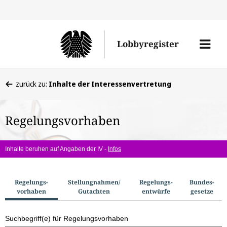
Direkt
Direk
zu
zum
Men
Lobbyregister
den
Inhal
öffne
Sucherge
Sie
zurück zu:
Inhalte der Interessenvertretung
befinden
sich
Regelungsvorhaben
hier:
Inhalte beruhen auf Angaben der IV -
Infos
S
Regelungs­
Stellungnahmen/​
Regelungs­
Bundes­
vorhaben
Gutachten
entwürfe
gesetze
u
c
Suchbegriff(e) für Regelungsvorhaben