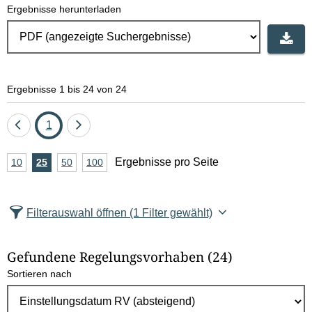
Ergebnisse herunterladen
Ergebnisse 1 bis 24 von 24
Eine
Seite
Eine
1
Seite
Seite
A
Ergebnisse pro Seite
10
Ergebnisse
25
Ergebnisse
50
Ergebnisse
100
Ergebnisse
zurück
vor
n
pro
pro
pro
pro
Seite
Seite
Seite
Seite
z
Filterauswahl öffnen
(1 Filter gewählt)
a
h
Gefundene Regelungsvorhaben
(24)
l
Sortieren nach
E
r