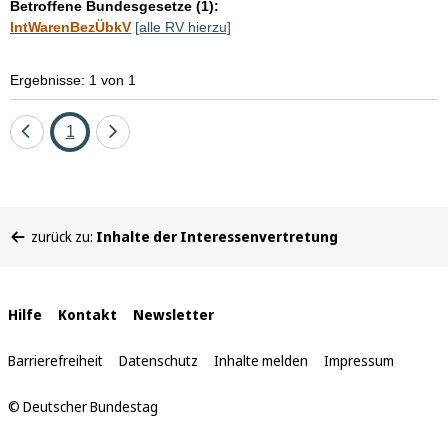
Betroffene Bundesgesetze (1):
IntWarenBezÜbkV
[alle RV hierzu]
Ergebnisse: 1 von 1
Eine
Seite
Eine
1
Seite
Seite
zurück
vor
Sie
zurück zu:
Inhalte der Interessenvertretung
befinden
sich
hier:
Interne
Hilfe
Kontakt
Newsletter
Links
Barrierefreiheit
Datenschutz
Inhalte melden
Impressum
© Deutscher Bundestag