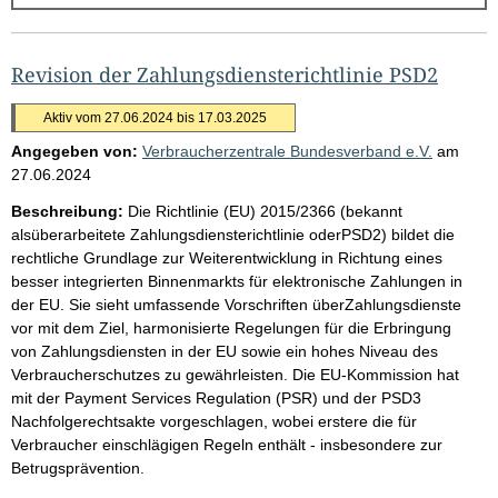
g
e
b
Revision der Zahlungsdiensterichtlinie PSD2
n
Aktiv vom 27.06.2024 bis 17.03.2025
i
Angegeben von:
Verbraucherzentrale Bundesverband e.V.
am
s
27.06.2024
s
Beschreibung:
Die Richtlinie (EU) 2015/2366 (bekannt
e
alsüberarbeitete Zahlungsdiensterichtlinie oderPSD2) bildet die
p
rechtliche Grundlage zur Weiterentwicklung in Richtung eines
besser integrierten Binnenmarkts für elektronische Zahlungen in
r
der EU. Sie sieht umfassende Vorschriften überZahlungsdienste
o
vor mit dem Ziel, harmonisierte Regelungen für die Erbringung
S
von Zahlungsdiensten in der EU sowie ein hohes Niveau des
Verbraucherschutzes zu gewährleisten. Die EU-Kommission hat
e
mit der Payment Services Regulation (PSR) und der PSD3
i
Nachfolgerechtsakte vorgeschlagen, wobei erstere die für
t
Verbraucher einschlägigen Regeln enthält - insbesondere zur
Betrugsprävention.
e