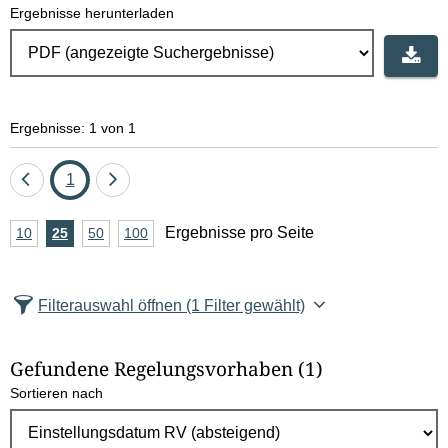
Ergebnisse herunterladen
Ergebnisse: 1 von 1
Eine
Seite
Eine
1
Seite
Seite
A
Ergebnisse pro Seite
10
Ergebnisse
25
Ergebnisse
50
Ergebnisse
100
Ergebnisse
zurück
vor
n
pro
pro
pro
pro
Seite
Seite
Seite
Seite
z
Filterauswahl öffnen
(1 Filter gewählt)
a
h
Gefundene Regelungsvorhaben
(1)
l
Sortieren nach
E
r