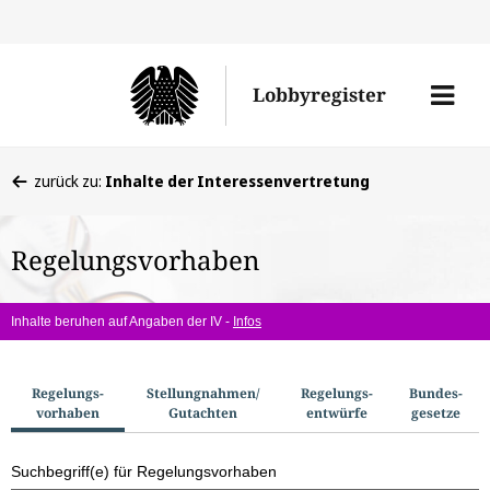
Direkt
Direk
zu
zum
Men
Lobbyregister
den
Inhal
öffne
Sucherge
Sie
zurück zu:
Inhalte der Interessenvertretung
befinden
sich
Regelungsvorhaben
hier:
Inhalte beruhen auf Angaben der IV -
Infos
S
Regelungs­
Stellungnahmen/​
Regelungs­
Bundes­
vorhaben
Gutachten
entwürfe
gesetze
u
c
Suchbegriff(e) für Regelungsvorhaben