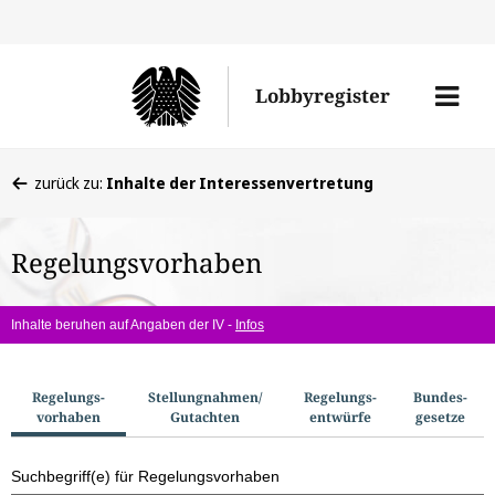
Direkt
Direk
zu
zum
Men
Lobbyregister
den
Inhal
öffne
Sucherge
Sie
zurück zu:
Inhalte der Interessenvertretung
befinden
sich
Regelungsvorhaben
hier:
Inhalte beruhen auf Angaben der IV -
Infos
S
Regelungs­
Stellungnahmen/​
Regelungs­
Bundes­
vorhaben
Gutachten
entwürfe
gesetze
u
c
Suchbegriff(e) für Regelungsvorhaben