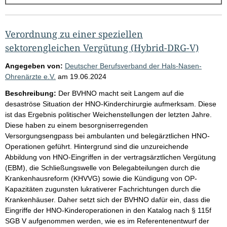
g
e
b
Verordnung zu einer speziellen
n
sektorengleichen Vergütung (Hybrid-DRG-V)
i
Angegeben von:
Deutscher Berufsverband der Hals-Nasen-
s
Ohrenärzte e.V.
am
19.06.2024
s
Beschreibung:
Der BVHNO macht seit Langem auf die
e
desaströse Situation der HNO-Kinderchirurgie aufmerksam. Diese
ist das Ergebnis politischer Weichenstellungen der letzten Jahre.
p
Diese haben zu einem besorgniserregenden
r
Versorgungsengpass bei ambulanten und belegärztlichen HNO-
o
Operationen geführt. Hintergrund sind die unzureichende
Abbildung von HNO-Eingriffen in der vertragsärztlichen Vergütung
S
(EBM), die Schließungswelle von Belegabteilungen durch die
e
Krankenhausreform (KHVVG) sowie die Kündigung von OP-
i
Kapazitäten zugunsten lukrativerer Fachrichtungen durch die
Krankenhäuser. Daher setzt sich der BVHNO dafür ein, dass die
t
Eingriffe der HNO-Kinderoperationen in den Katalog nach § 115f
e
SGB V aufgenommen werden, wie es im Referentenentwurf der