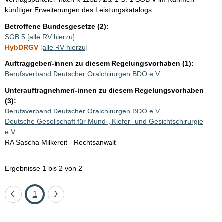
künftiger Erweiterungen des Leistungskatalogs.
Betroffene Bundesgesetze (2):
SGB 5
[alle RV hierzu]
HybDRGV
[alle RV hierzu]
Auftraggeber/-innen zu diesem Regelungsvorhaben (1):
Berufsverband Deutscher Oralchirurgen BDO e.V.
Unterauftragnehmer/-innen zu diesem Regelungsvorhaben
(3):
Berufsverband Deutscher Oralchirurgen BDO e.V.
Deutsche Gesellschaft für Mund-, Kiefer- und Gesichtschirurgie
e.V.
RA Sascha Milkereit - Rechtsanwalt
Ergebnisse 1 bis 2 von 2
Eine
Seite
Eine
1
Seite
Seite