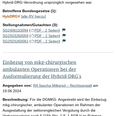
Hybrid-DRG-Verordnung ursprünglich vorgesehen war.
Betroffene Bundesgesetze (1):
HybDRGV
[alle RV hierzu]
Stellungnahmen/Gutachten (3):
SG2406110094
(
PDF - 2 Seiten
)
SG2503260059
(
PDF - 2 Seiten
)
SG2503260061
(
PDF - 2 Seiten
)
Einbezug von mkg-chirurgischen
ambulanten Operationen bei der
Ausformulierung der Hybrid-DRG´s
Angegeben von:
RA Sascha Milkereit – Rechtsanwalt
am
19.06.2024
Beschreibung:
Für die DGMKG: Angestrebt wird der Einbezug
mkg-chirurgischer, ambulanter Operationen im Rahmen der
Ausgestaltung der sektorengleichen Vergütung durch die
Vertragsparteien nach § 115b Abs. 1 S. 1 SGB V im Rahmen