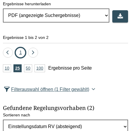
Ergebnisse herunterladen
Ergebnisse 1 bis 2 von 2
Eine
Seite
Eine
1
Seite
Seite
A
Ergebnisse pro Seite
10
Ergebnisse
25
Ergebnisse
50
Ergebnisse
100
Ergebnisse
zurück
vor
n
pro
pro
pro
pro
Seite
Seite
Seite
Seite
z
Filterauswahl öffnen
(1 Filter gewählt)
a
h
Gefundene Regelungsvorhaben
(2)
l
Sortieren nach
E
r