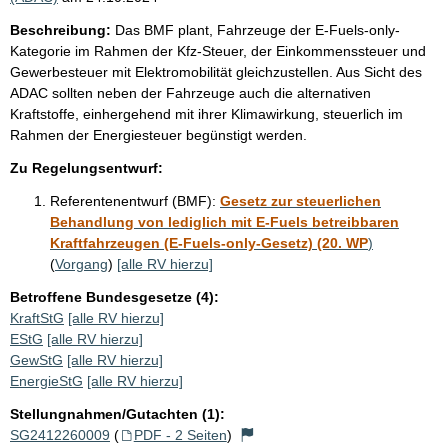
Beschreibung:
Das BMF plant, Fahrzeuge der E-Fuels-only-
Kategorie im Rahmen der Kfz-Steuer, der Einkommenssteuer und
Gewerbesteuer mit Elektromobilität gleichzustellen. Aus Sicht des
ADAC sollten neben der Fahrzeuge auch die alternativen
Kraftstoffe, einhergehend mit ihrer Klimawirkung, steuerlich im
Rahmen der Energiesteuer begünstigt werden.
Zu Regelungsentwurf:
Referentenentwurf (BMF):
Gesetz zur steuerlichen
Behandlung von lediglich mit E-Fuels betreibbaren
Kraftfahrzeugen (E-Fuels-only-Gesetz) (20. WP
)
(
Vorgang
)
[alle RV hierzu]
Betroffene Bundesgesetze (4):
KraftStG
[alle RV hierzu]
EStG
[alle RV hierzu]
GewStG
[alle RV hierzu]
EnergieStG
[alle RV hierzu]
Stellungnahmen/Gutachten (1):
SG2412260009
(
PDF - 2 Seiten
)