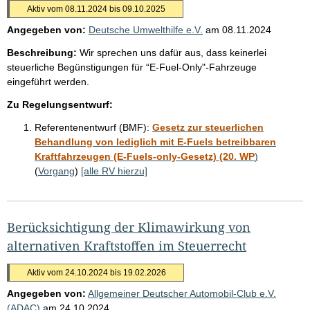
Aktiv vom 08.11.2024 bis 09.10.2025
Angegeben von:
Deutsche Umwelthilfe e.V.
am
08.11.2024
Beschreibung:
Wir sprechen uns dafür aus, dass keinerlei
steuerliche Begünstigungen für “E-Fuel-Only"-Fahrzeuge
eingeführt werden.
Zu Regelungsentwurf:
Referentenentwurf (BMF):
Gesetz zur steuerlichen
Behandlung von lediglich mit E-Fuels betreibbaren
Kraftfahrzeugen (E-Fuels-only-Gesetz) (20. WP
)
(
Vorgang
)
[alle RV hierzu]
Berücksichtigung der Klimawirkung von
alternativen Kraftstoffen im Steuerrecht
Aktiv vom 24.10.2024 bis 19.02.2026
Angegeben von:
Allgemeiner Deutscher Automobil-Club e.V.
(ADAC)
am
24.10.2024