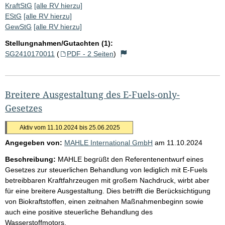
KraftStG
[alle RV hierzu]
EStG
[alle RV hierzu]
GewStG
[alle RV hierzu]
Stellungnahmen/Gutachten (1):
SG2410170011
(
PDF - 2 Seiten
)
Breitere Ausgestaltung des E-Fuels-only-
Gesetzes
Aktiv vom 11.10.2024 bis 25.06.2025
Angegeben von:
MAHLE International GmbH
am
11.10.2024
Beschreibung:
MAHLE begrüßt den Referentenentwurf eines
Gesetzes zur steuerlichen Behandlung von lediglich mit E-Fuels
betreibbaren Kraftfahrzeugen mit großem Nachdruck, wirbt aber
für eine breitere Ausgestaltung. Dies betrifft die Berücksichtigung
von Biokraftstoffen, einen zeitnahen Maßnahmenbeginn sowie
auch eine positive steuerliche Behandlung des
Wasserstoffmotors.