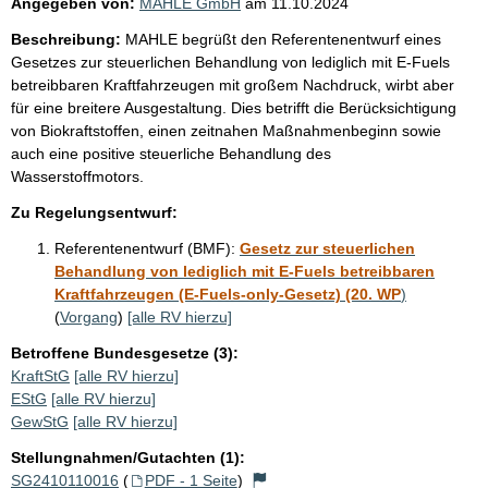
Angegeben von:
MAHLE GmbH
am
11.10.2024
Beschreibung:
MAHLE begrüßt den Referentenentwurf eines
Gesetzes zur steuerlichen Behandlung von lediglich mit E-Fuels
betreibbaren Kraftfahrzeugen mit großem Nachdruck, wirbt aber
für eine breitere Ausgestaltung. Dies betrifft die Berücksichtigung
von Biokraftstoffen, einen zeitnahen Maßnahmenbeginn sowie
auch eine positive steuerliche Behandlung des
Wasserstoffmotors.
Zu Regelungsentwurf:
Referentenentwurf (BMF):
Gesetz zur steuerlichen
Behandlung von lediglich mit E-Fuels betreibbaren
Kraftfahrzeugen (E-Fuels-only-Gesetz) (20. WP
)
(
Vorgang
)
[alle RV hierzu]
Betroffene Bundesgesetze (3):
KraftStG
[alle RV hierzu]
EStG
[alle RV hierzu]
GewStG
[alle RV hierzu]
Stellungnahmen/Gutachten (1):
SG2410110016
(
PDF - 1 Seite
)