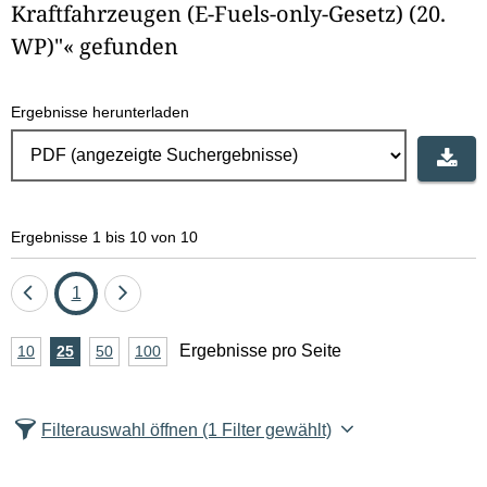
Kraftfahrzeugen (E-Fuels-only-Gesetz) (20.
WP)"« gefunden
Ergebnisse herunterladen
Ergebnisse 1 bis 10 von 10
Eine
Seite
Eine
1
Seite
Seite
A
Ergebnisse pro Seite
10
Ergebnisse
25
Ergebnisse
50
Ergebnisse
100
Ergebnisse
zurück
vor
n
pro
pro
pro
pro
Seite
Seite
Seite
Seite
z
Filterauswahl öffnen
(1 Filter gewählt)
a
h