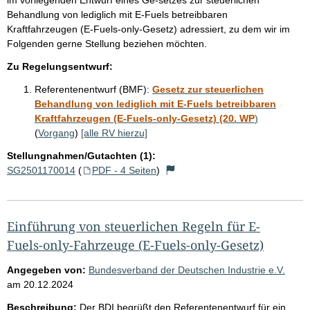
i
Behandlung von lediglich mit E-Fuels betreibbaren
t
Kraftfahrzeugen (E-Fuels-only-Gesetz) adressiert, zu dem wir im
Folgenden gerne Stellung beziehen möchten.
e
Zu Regelungsentwurf:
Referentenentwurf (BMF):
Gesetz zur steuerlichen
Behandlung von lediglich mit E-Fuels betreibbaren
Kraftfahrzeugen (E-Fuels-only-Gesetz) (20. WP
)
(
Vorgang
)
[alle RV hierzu]
Stellungnahmen/Gutachten (1):
SG2501170014
(
PDF - 4 Seiten
)
Einführung von steuerlichen Regeln für E-
Fuels-only-Fahrzeuge (E-Fuels-only-Gesetz)
Angegeben von:
Bundesverband der Deutschen Industrie e.V.
am
20.12.2024
Beschreibung:
Der BDI begrüßt den Referentenentwurf für ein