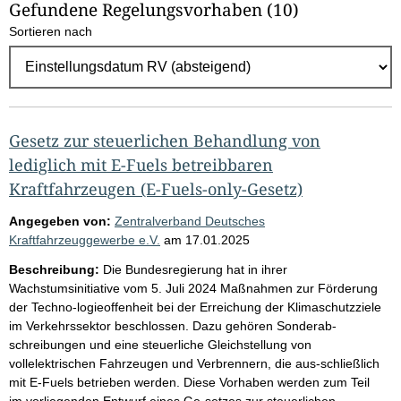
Gefundene Regelungsvorhaben
(10)
l
Sortieren nach
E
r
g
e
b
Gesetz zur steuerlichen Behandlung von
n
lediglich mit E-Fuels betreibbaren
i
Kraftfahrzeugen (E-Fuels-only-Gesetz)
s
Angegeben von:
Zentralverband Deutsches
s
Kraftfahrzeuggewerbe e.V.
am
17.01.2025
e
Beschreibung:
Die Bundesregierung hat in ihrer
p
Wachstumsinitiative vom 5. Juli 2024 Maßnahmen zur Förderung
der Techno-logieoffenheit bei der Erreichung der Klimaschutzziele
r
im Verkehrssektor beschlossen. Dazu gehören Sonderab-
o
schreibungen und eine steuerliche Gleichstellung von
S
vollelektrischen Fahrzeugen und Verbrennern, die aus-schließlich
mit E-Fuels betrieben werden. Diese Vorhaben werden zum Teil
e
im vorliegenden Entwurf eines Ge-setzes zur steuerlichen