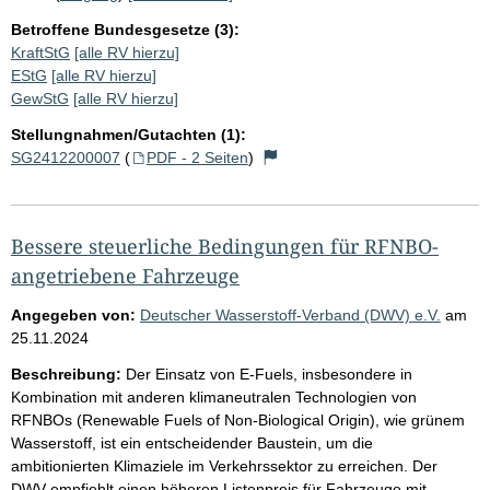
Betroffene Bundesgesetze (3):
KraftStG
[alle RV hierzu]
EStG
[alle RV hierzu]
GewStG
[alle RV hierzu]
Stellungnahmen/Gutachten (1):
SG2412200007
(
PDF - 2 Seiten
)
Bessere steuerliche Bedingungen für RFNBO-
angetriebene Fahrzeuge
Angegeben von:
Deutscher Wasserstoff-Verband (DWV) e.V.
am
25.11.2024
Beschreibung:
Der Einsatz von E-Fuels, insbesondere in
Kombination mit anderen klimaneutralen Technologien von
RFNBOs (Renewable Fuels of Non-Biological Origin), wie grünem
Wasserstoff, ist ein entscheidender Baustein, um die
ambitionierten Klimaziele im Verkehrssektor zu erreichen. Der
DWV empfiehlt einen höheren Listenpreis für Fahrzeuge mit