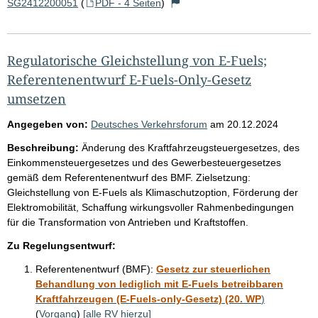
SG2412200051
(
PDF - 4 Seiten
)
Regulatorische Gleichstellung von E-Fuels;
Referentenentwurf E-Fuels-Only-Gesetz
umsetzen
Angegeben von:
Deutsches Verkehrsforum
am
20.12.2024
Beschreibung:
Änderung des Kraftfahrzeugsteuergesetzes, des
Einkommensteuergesetzes und des Gewerbesteuergesetzes
gemäß dem Referentenentwurf des BMF. Zielsetzung:
Gleichstellung von E-Fuels als Klimaschutzoption, Förderung der
Elektromobilität, Schaffung wirkungsvoller Rahmenbedingungen
für die Transformation von Antrieben und Kraftstoffen.
Zu Regelungsentwurf:
Referentenentwurf (BMF):
Gesetz zur steuerlichen
Behandlung von lediglich mit E-Fuels betreibbaren
Kraftfahrzeugen (E-Fuels-only-Gesetz) (20. WP
)
(
Vorgang
)
[alle RV hierzu]