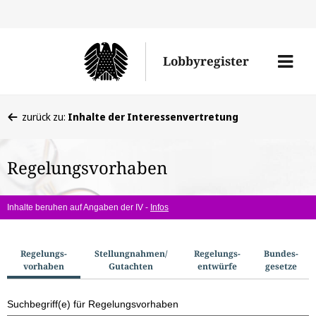
Direkt
Direk
zu
zum
Men
Lobbyregister
den
Inhal
öffne
Sucherge
Sie
zurück zu:
Inhalte der Interessenvertretung
befinden
sich
Regelungsvorhaben
hier:
Inhalte beruhen auf Angaben der IV -
Infos
S
Regelungs­
Stellungnahmen/​
Regelungs­
Bundes­
vorhaben
Gutachten
entwürfe
gesetze
u
c
Suchbegriff(e) für Regelungsvorhaben