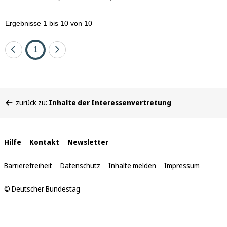
Ergebnisse 1 bis 10 von 10
Eine
Seite
Eine
1
Seite
Seite
zurück
vor
Sie
zurück zu:
Inhalte der Interessenvertretung
befinden
sich
hier:
Interne
Hilfe
Kontakt
Newsletter
Links
Barrierefreiheit
Datenschutz
Inhalte melden
Impressum
© Deutscher Bundestag