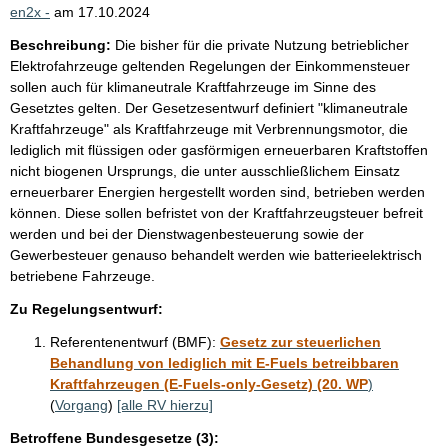
en2x -
am
17.10.2024
Beschreibung:
Die bisher für die private Nutzung betrieblicher
Elektrofahrzeuge geltenden Regelungen der Einkommensteuer
sollen auch für klimaneutrale Kraftfahrzeuge im Sinne des
Gesetztes gelten. Der Gesetzesentwurf definiert "klimaneutrale
Kraftfahrzeuge" als Kraftfahrzeuge mit Verbrennungsmotor, die
lediglich mit flüssigen oder gasförmigen erneuerbaren Kraftstoffen
nicht biogenen Ursprungs, die unter ausschließlichem Einsatz
erneuerbarer Energien hergestellt worden sind, betrieben werden
können. Diese sollen befristet von der Kraftfahrzeugsteuer befreit
werden und bei der Dienstwagenbesteuerung sowie der
Gewerbesteuer genauso behandelt werden wie batterieelektrisch
betriebene Fahrzeuge.
Zu Regelungsentwurf:
Referentenentwurf (BMF):
Gesetz zur steuerlichen
Behandlung von lediglich mit E-Fuels betreibbaren
Kraftfahrzeugen (E-Fuels-only-Gesetz) (20. WP
)
(
Vorgang
)
[alle RV hierzu]
Betroffene Bundesgesetze (3):