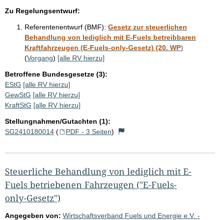
Zu Regelungsentwurf:
Referentenentwurf (BMF):
Gesetz zur steuerlichen
Behandlung von lediglich mit E-Fuels betreibbaren
Kraftfahrzeugen (E-Fuels-only-Gesetz) (20. WP
)
(
Vorgang
)
[alle RV hierzu]
Betroffene Bundesgesetze (3):
EStG
[alle RV hierzu]
GewStG
[alle RV hierzu]
KraftStG
[alle RV hierzu]
Stellungnahmen/Gutachten (1):
SG2410180014
(
PDF - 3 Seiten
)
Steuerliche Behandlung von lediglich mit E-
Fuels betriebenen Fahrzeugen ("E-Fuels-
only-Gesetz")
Angegeben von:
Wirtschaftsverband Fuels und Energie e.V. -