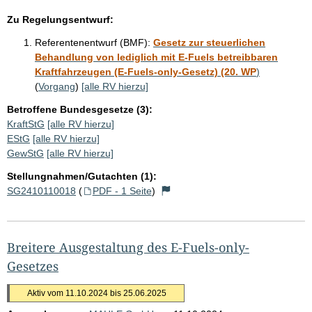
Zu Regelungsentwurf:
Referentenentwurf (BMF):
Gesetz zur steuerlichen
Behandlung von lediglich mit E-Fuels betreibbaren
Kraftfahrzeugen (E-Fuels-only-Gesetz) (20. WP
)
(
Vorgang
)
[alle RV hierzu]
Betroffene Bundesgesetze (3):
KraftStG
[alle RV hierzu]
EStG
[alle RV hierzu]
GewStG
[alle RV hierzu]
Stellungnahmen/Gutachten (1):
SG2410110018
(
PDF - 1 Seite
)
Breitere Ausgestaltung des E-Fuels-only-
Gesetzes
Aktiv vom 11.10.2024 bis 25.06.2025