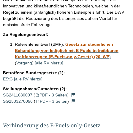
innovativen und klimafreundlichen Technologien, welche in der
Regel zu einem (anfänglich) höheren Listenpreis führt. Der DWV
begrüßt die Reduzierung des Listenpreises auf ein Viertel für
emissionsfreie Fahrzeuge.
Zu Regelungsentwurf:
Referentenentwurf (BMF):
Gesetz zur steuerlichen
Behandlung von lediglich mit E-Fuels betreibbaren
Kraftfahrzeugen (E-Fuels-only-Gesetz) (20. WP
)
(
Vorgang
)
[alle RV hierzu]
Betroffene Bundesgesetze (1):
EStG
[alle RV hierzu]
Stellungnahmen/Gutachten (2):
SG2411080007
(
PDF - 3 Seiten
)
SG2503270056
(
PDF - 3 Seiten
)
Verhinderung des E-Fuels-only-Gesetz