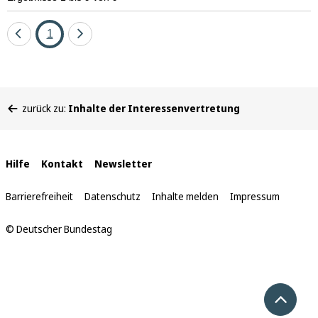
Eine
Seite
Eine
1
Seite
Seite
zurück
vor
Sie
zurück zu:
Inhalte der Interessenvertretung
befinden
sich
hier:
Interne
Hilfe
Kontakt
Newsletter
Links
Barrierefreiheit
Datenschutz
Inhalte melden
Impressum
© Deutscher Bundestag
Nach 