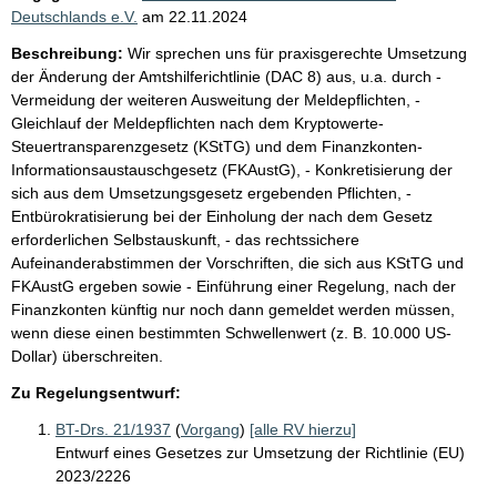
Deutschlands e.V.
am
22.11.2024
Beschreibung:
Wir sprechen uns für praxisgerechte Umsetzung
der Änderung der Amtshilferichtlinie (DAC 8) aus, u.a. durch -
Vermeidung der weiteren Ausweitung der Meldepflichten, -
Gleichlauf der Meldepflichten nach dem Kryptowerte-
Steuertransparenzgesetz (KStTG) und dem Finanzkonten-
Informationsaustauschgesetz (FKAustG), - Konkretisierung der
sich aus dem Umsetzungsgesetz ergebenden Pflichten, -
Entbürokratisierung bei der Einholung der nach dem Gesetz
erforderlichen Selbstauskunft, - das rechtssichere
Aufeinanderabstimmen der Vorschriften, die sich aus KStTG und
FKAustG ergeben sowie - Einführung einer Regelung, nach der
Finanzkonten künftig nur noch dann gemeldet werden müssen,
wenn diese einen bestimmten Schwellenwert (z. B. 10.000 US-
Dollar) überschreiten.
Zu Regelungsentwurf:
BT-Drs. 21/1937
(
Vorgang
)
[alle RV hierzu]
Entwurf eines Gesetzes zur Umsetzung der Richtlinie (EU)
2023/2226