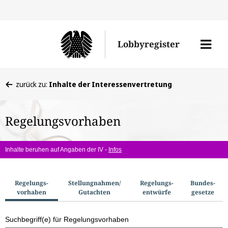
Direkt
Direk
zu
zum
Men
Lobbyregister
den
Inhal
öffne
Sucherge
Sie
zurück zu:
Inhalte der Interessenvertretung
befinden
sich
Regelungsvorhaben
hier:
Inhalte beruhen auf Angaben der IV -
Infos
S
Regelungs­
Stellungnahmen/​
Regelungs­
Bundes­
vorhaben
Gutachten
entwürfe
gesetze
u
c
Suchbegriff(e) für Regelungsvorhaben