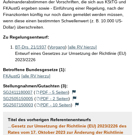
Aufeinanderabstimmen der Vorschriften, die sich aus KStTG und
FKAustG ergeben sowie - Einführung einer Regelung, nach der
Finanzkonten künftig nur noch dann gemeldet werden müssen,
wenn diese einen bestimmten Schwellenwert (z. B. 10.000 US-
Dollar) überschreiten.
Zu Regelungsentwurf:
BT-Drs. 21/1937
(
Vorgang
)
[alle RV hierzu]
Entwurf eines Gesetzes zur Umsetzung der Richtlinie (EU)
2023/2226
Betroffene Bundesgesetze (1):
FKAustG
[alle RV hierzu]
Stellungnahmen/Gutachten (3):
SG2411180007
(
PDF - 5 Seiten
)
SG2505150005
(
PDF - 2 Seiten
)
SG2507150003
(
PDF - 10 Seiten
)
Titel des vorherigen Referentenentwurfs
...
Gesetz zur Umsetzung der Richtlinie (EU) 2023/2226 des
Rates vom 17. Oktober 2023 zur Änderung der Richtlinie