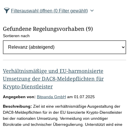
Seite
Seite
Seite
Seite
z
Filterauswahl öffnen
(0 Filter gewählt)
a
h
Gefundene Regelungsvorhaben
(9)
l
Sortieren nach
E
r
g
e
b
Verhältnismäßige und EU-harmonisierte
n
Umsetzung der DAC8-Meldepflichten für
i
Krypto-Dienstleister
s
Angegeben von:
Bitpanda GmbH
am
01.07.2025
s
Beschreibung:
Ziel ist eine verhältnismäßige Ausgestaltung der
e
DAC8-Meldepflichten für in der EU lizenzierte Krypto-Dienstleister
p
bei der nationalen Umsetzung. Vermeidung von unnötiger
Bürokratie und technischer Überregulierung. Unterstützt wird eine
r