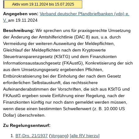
Aktiv vom 19.11.2024 bis 15.07.2025
Angegeben von:
Verband deutscher Pfandbriefbanken (vdp) e.
V.
am
19.11.2024
Beschreibung:
Wir sprechen uns für praxisgerechte Umsetzung
der Änderung der Amtshilferichtlinie (DAC 8) aus, u.a. durch
Vermeidung der weiteren Ausweitung der Meldepflichten,
Gleichlauf der Meldepflichten nach dem Kryptowerte
Steuertransparenzgesetz (KStTG) und dem Finanzkonten
Informationsaustauschgesetz (FKAustG), Konkretisierung der sich
aus dem Umsetzungsgesetz ergebenden Pflichten,
Entbürokratisierung bei der Einholung der nach dem Gesetz
erforderlichen Selbstauskunft, das rechtssichere
Aufeinanderabstimmen der Vorschriften, die sich aus KStTG und
FKAustG ergeben sowie Einführung einer Regelung, nach der
Finanzkonten künftig nur noch dann gemeldet werden müssen,
wenn diese einen bestimmten Schwellenwert (z. B. 10.000 US
Dollar) überschreiten.
Zu Regelungsentwurf:
BT-Drs. 21/1937
(
Vorgang
)
[alle RV hierzu]