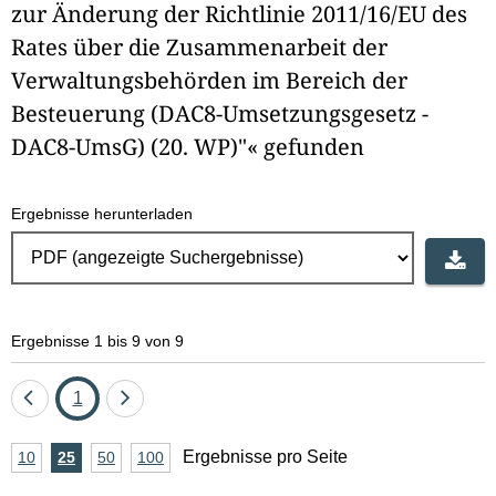
zur Änderung der Richtlinie 2011/16/EU des
Rates über die Zusammenarbeit der
Verwaltungsbehörden im Bereich der
Besteuerung (DAC8-Umsetzungsgesetz -
DAC8-UmsG) (20. WP)"« gefunden
Ergebnisse herunterladen
Ergebnisse 1 bis 9 von 9
Eine
Seite
Eine
1
Seite
Seite
A
Ergebnisse pro Seite
10
Ergebnisse
25
Ergebnisse
50
Ergebnisse
100
Ergebnisse
zurück
vor
n
pro
pro
pro
pro