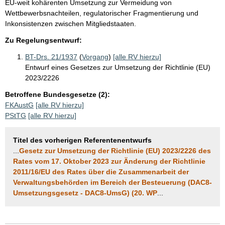
EU-weit kohärenten Umsetzung zur Vermeidung von
o
Wettbewerbsnachteilen, regulatorischer Fragmentierung und
S
Inkonsistenzen zwischen Mitgliedstaaten.
e
Zu Regelungsentwurf:
i
BT-Drs. 21/1937
(
Vorgang
)
[alle RV hierzu]
t
Entwurf eines Gesetzes zur Umsetzung der Richtlinie (EU)
2023/2226
e
Betroffene Bundesgesetze (2):
FKAustG
[alle RV hierzu]
PStTG
[alle RV hierzu]
Titel des vorherigen Referentenentwurfs
...
Gesetz zur Umsetzung der Richtlinie (EU) 2023/2226 des
Rates vom 17. Oktober 2023 zur Änderung der Richtlinie
2011/16/EU des Rates über die Zusammenarbeit der
Verwaltungsbehörden im Bereich der Besteuerung (DAC8-
Umsetzungsgesetz - DAC8-UmsG) (20. WP
...