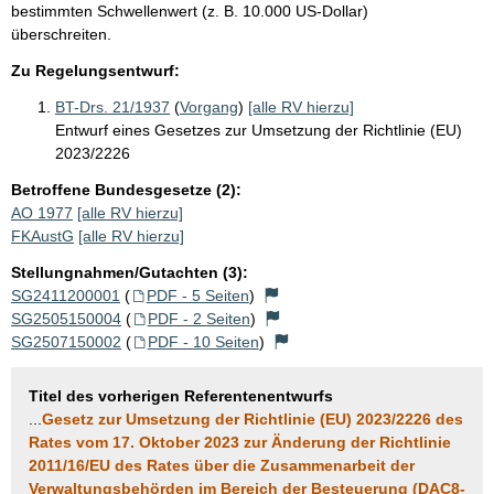
bestimmten Schwellenwert (z. B. 10.000 US-Dollar)
überschreiten.
Zu Regelungsentwurf:
BT-Drs. 21/1937
(
Vorgang
)
[alle RV hierzu]
Entwurf eines Gesetzes zur Umsetzung der Richtlinie (EU)
2023/2226
Betroffene Bundesgesetze (2):
AO 1977
[alle RV hierzu]
FKAustG
[alle RV hierzu]
Stellungnahmen/Gutachten (3):
SG2411200001
(
PDF - 5 Seiten
)
SG2505150004
(
PDF - 2 Seiten
)
SG2507150002
(
PDF - 10 Seiten
)
Titel des vorherigen Referentenentwurfs
...
Gesetz zur Umsetzung der Richtlinie (EU) 2023/2226 des
Rates vom 17. Oktober 2023 zur Änderung der Richtlinie
2011/16/EU des Rates über die Zusammenarbeit der
Verwaltungsbehörden im Bereich der Besteuerung (DAC8-