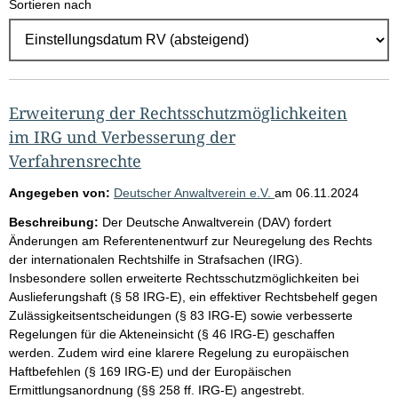
Sortieren nach
E
r
g
e
b
Erweiterung der Rechtsschutzmöglichkeiten
n
im IRG und Verbesserung der
i
Verfahrensrechte
s
Angegeben von:
Deutscher Anwaltverein e.V.
am
06.11.2024
s
Beschreibung:
Der Deutsche Anwaltverein (DAV) fordert
e
Änderungen am Referentenentwurf zur Neuregelung des Rechts
p
der internationalen Rechtshilfe in Strafsachen (IRG).
Insbesondere sollen erweiterte Rechtsschutzmöglichkeiten bei
r
Auslieferungshaft (§ 58 IRG-E), ein effektiver Rechtsbehelf gegen
o
Zulässigkeitsentscheidungen (§ 83 IRG-E) sowie verbesserte
S
Regelungen für die Akteneinsicht (§ 46 IRG-E) geschaffen
werden. Zudem wird eine klarere Regelung zu europäischen
e
Haftbefehlen (§ 169 IRG-E) und der Europäischen
i
Ermittlungsanordnung (§§ 258 ff. IRG-E) angestrebt.