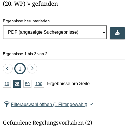
(20. WP)"« gefunden
Ergebnisse herunterladen
Ergebnisse 1 bis 2 von 2
Eine
Seite
Eine
1
Seite
Seite
A
Ergebnisse pro Seite
10
Ergebnisse
25
Ergebnisse
50
Ergebnisse
100
Ergebnisse
zurück
vor
n
pro
pro
pro
pro
Seite
Seite
Seite
Seite
z
Filterauswahl öffnen
(1 Filter gewählt)
a
h
Gefundene Regelungsvorhaben
(2)
l