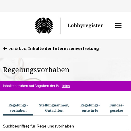
Direkt
Direk
zu
zum
Men
Lobbyregister
den
Inhal
öffne
Sucherge
Sie
zurück zu:
Inhalte der Interessenvertretung
befinden
sich
Regelungsvorhaben
hier:
Inhalte beruhen auf Angaben der IV -
Infos
S
Regelungs­
Stellungnahmen/​
Regelungs­
Bundes­
vorhaben
Gutachten
entwürfe
gesetze
u
c
Suchbegriff(e) für Regelungsvorhaben