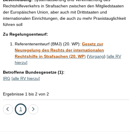
Rechtshilfeverkehrs in Strafsachen zwischen den Mitgliedstaaten
der Europäischen Union, aber auch mit Drittstaaten und
internationalen Einrichtungen, die auch zu mehr Praxistauglichkeit
führen soll
Zu Regelungsentwurf:
Referentenentwurf (BMJ) (20. WP):
Gesetz zur
Neuregelung des Rechts der internationalen
Rechtshilfe in Strafsachen (20. WP
)
(
Vorgang
)
[alle RV
hierzu]
Betroffene Bundesgesetze (1):
IRG
[alle RV hierzu]
Ergebnisse 1 bis 2 von 2
Eine
Seite
Eine
1
Seite
Seite
zurück
vor