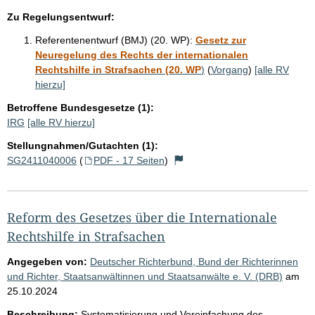
t
Zu Regelungsentwurf:
e
Referentenentwurf (BMJ) (20. WP):
Gesetz zur
Neuregelung des Rechts der internationalen
Rechtshilfe in Strafsachen (20. WP
)
(
Vorgang
)
[alle RV
hierzu]
Betroffene Bundesgesetze (1):
IRG
[alle RV hierzu]
Stellungnahmen/Gutachten (1):
SG2411040006
(
PDF - 17 Seiten
)
Reform des Gesetzes über die Internationale
Rechtshilfe in Strafsachen
Angegeben von:
Deutscher Richterbund, Bund der Richterinnen
und Richter, Staatsanwältinnen und Staatsanwälte e. V. (DRB)
am
25.10.2024
Beschreibung:
Systematisierung und Vereinfachung des