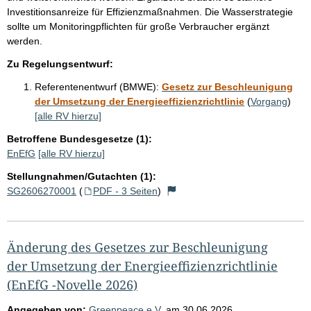
Investitionsanreize für Effizienzmaßnahmen. Die Wasserstrategie
sollte um Monitoringpflichten für große Verbraucher ergänzt
werden.
Zu Regelungsentwurf:
Referentenentwurf (BMWE):
Gesetz zur Beschleunigung
der Umsetzung der Energieeffizienzrichtlinie
(
Vorgang
)
[alle RV hierzu]
Betroffene Bundesgesetze (1):
EnEfG
[alle RV hierzu]
Stellungnahmen/Gutachten (1):
SG2606270001
(
PDF - 3 Seiten
)
Änderung des Gesetzes zur Beschleunigung
der Umsetzung der Energieeffizienzrichtlinie
(EnEfG -Novelle 2026)
Angegeben von:
Greenpeace e.V.
am
30.06.2026