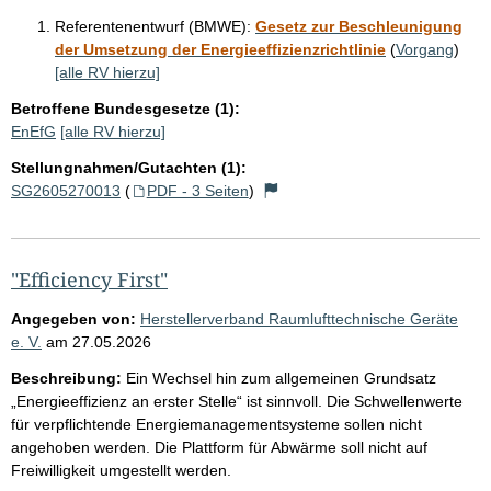
Referentenentwurf (BMWE):
Gesetz zur Beschleunigung
der Umsetzung der Energieeffizienzrichtlinie
(
Vorgang
)
[alle RV hierzu]
Betroffene Bundesgesetze (1):
EnEfG
[alle RV hierzu]
Stellungnahmen/Gutachten (1):
SG2605270013
(
PDF - 3 Seiten
)
"Efficiency First"
Angegeben von:
Herstellerverband Raumlufttechnische Geräte
e. V.
am
27.05.2026
Beschreibung:
Ein Wechsel hin zum allgemeinen Grundsatz
„Energieeffizienz an erster Stelle“ ist sinnvoll. Die Schwellenwerte
für verpflichtende Energiemanagementsysteme sollen nicht
angehoben werden. Die Plattform für Abwärme soll nicht auf
Freiwilligkeit umgestellt werden.