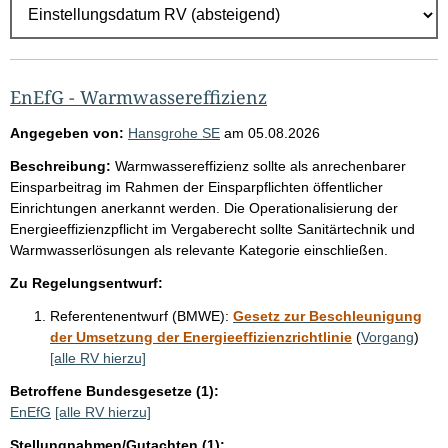
r
g
e
b
EnEfG - Warmwassereffizienz
n
Angegeben von:
Hansgrohe SE
am
05.08.2026
i
Beschreibung:
Warmwassereffizienz sollte als anrechenbarer
s
Einsparbeitrag im Rahmen der Einsparpflichten öffentlicher
s
Einrichtungen anerkannt werden. Die Operationalisierung der
Energieeffizienzpflicht im Vergaberecht sollte Sanitärtechnik und
e
Warmwasserlösungen als relevante Kategorie einschließen.
p
Zu Regelungsentwurf:
r
o
Referentenentwurf (BMWE):
Gesetz zur Beschleunigung
der Umsetzung der Energieeffizienzrichtlinie
(
Vorgang
)
S
[alle RV hierzu]
e
Betroffene Bundesgesetze (1):
i
EnEfG
[alle RV hierzu]
t
Stellungnahmen/Gutachten (1):