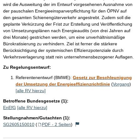
wird die Ausweitung der im Entwurf vorgesehenen Ausnahme von
der pauschalen Energieeinsparverpflichtung für den ÖPNV auf
den gesamten Schienengüterverkehr angestrebt. Zudem soll die
geplante Verkürzung der Frist zur Erstellung und Veröffentlichung
von Umsetzungsplänen nach Energieaudits (von drei Jahren auf
drei Monate) gestrichen werden, um eine unverhältnismäßige
Bürokratisierung zu verhindern. Ziel ist ferner die stärkere
Berücksichtigung der systemischen Effizienzpotenziale durch
Verkehrsverlagerung statt rein unternehmensbezogener Auflagen.
Zu Regelungsentwurf:
Referentenentwurf (BMWE):
Gesetz zur Beschleunigung
der Umsetzung der Energieeffizienzrichtlinie
(
Vorgang
)
[alle RV hierzu]
Betroffene Bundesgesetze (1):
EnEfG
[alle RV hierzu]
Stellungnahmen/Gutachten (1):
SG2605150010
(
PDF - 2 Seiten
)