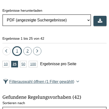
Ergebnisse herunterladen
Ergebnisse 1 bis 25 von 42
Eine
Seite
Seite
Eine
1
2
Seite
Seite
A
Ergebnisse pro Seite
10
Ergebnisse
25
Ergebnisse
50
Ergebnisse
100
Ergebnisse
zurück
vor
n
pro
pro
pro
pro
Seite
Seite
Seite
Seite
z
Filterauswahl öffnen
(1 Filter gewählt)
a
h
Gefundene Regelungsvorhaben
(42)
l
Sortieren nach
E