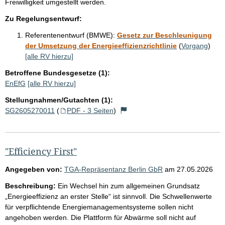
Freiwilligkeit umgestellt werden.
Zu Regelungsentwurf:
Referentenentwurf (BMWE):
Gesetz zur Beschleunigung
der Umsetzung der Energieeffizienzrichtlinie
(
Vorgang
)
[alle RV hierzu]
Betroffene Bundesgesetze (1):
EnEfG
[alle RV hierzu]
Stellungnahmen/Gutachten (1):
SG2605270011
(
PDF - 3 Seiten
)
"Efficiency First"
Angegeben von:
TGA-Repräsentanz Berlin GbR
am
27.05.2026
Beschreibung:
Ein Wechsel hin zum allgemeinen Grundsatz
„Energieeffizienz an erster Stelle“ ist sinnvoll. Die Schwellenwerte
für verpflichtende Energiemanagementsysteme sollen nicht
angehoben werden. Die Plattform für Abwärme soll nicht auf