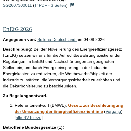
e
SG2607300011
(
PDF - 3 Seiten
)
EnEfG 2026
Angegeben von:
Bellona Deutschland
am
04.08.2026
Beschreibung:
Bei der Novellierung des Energieeffizienzgesetz
(EnEfG) setzen wir uns für die Aufrechtbewahrung existierenden
Regelungen im EnEfG und Nachschärfungen an geeigneten
Stellen ein, um durch Energieeinsparung in der Industrie
Energiekosten zu reduzieren, die Wettbewerbsfähigkeit der
Industrie zu stärken, die Versorgungssicherheit zu erhöhen und
die Dekarbonisierung zu beschleunigen.
Zu Regelungsentwurf:
Referentenentwurf (BMWE):
Gesetz zur Beschleunigung
der Umsetzung der Energieeffizienzrichtlinie
(
Vorgang
)
[alle RV hierzu]
Betroffene Bundesgesetze (1):