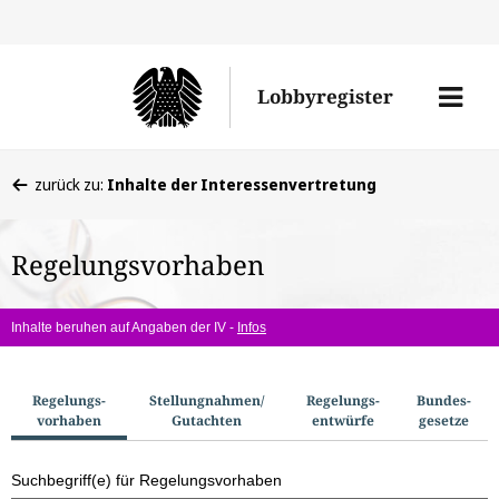
Direkt
Direk
zu
zum
Men
Lobbyregister
den
Inhal
öffne
Sucherge
Sie
zurück zu:
Inhalte der Interessenvertretung
befinden
sich
Regelungsvorhaben
hier:
Inhalte beruhen auf Angaben der IV -
Infos
S
Regelungs­
Stellungnahmen/​
Regelungs­
Bundes­
vorhaben
Gutachten
entwürfe
gesetze
u
c
Suchbegriff(e) für Regelungsvorhaben