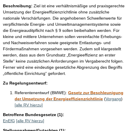
Beschreibung:
Ziel ist eine verhältnismäßige und praxisgerechte
Umsetzung der Energieeffizienzrichtlinie ohne zusätzliche
nationale Verschärfungen. Die angehobenen Schwellenwerte für
verpflichtende Energie- und Umweltmanagementsysteme sowie
die Energieauditpflicht nach § 9 sollen beibehalten werden. Für
kleine und mittlere Unternehmen sollen vereinfachte Erhebungs-
und Nachweisverfahren sowie geeignete Entlastungs- und
Fördermaßnahmen vorgesehen werden. Zudem soll klargestellt
werden, dass aus dem Grundsatz „Energieeffizienz an erster
Stelle“ keine zusätzlichen Anforderungen im Vergaberecht folgen.
Ferner wird eine eindeutige gesetzliche Abgrenzung des Begriffs
„öffentliche Einrichtung“ gefordert.
Zu Regelungsentwurf:
Referentenentwurf (BMWE):
Gesetz zur Beschleunigung
der Umsetzung der Energieeffizienzrichtlinie
(
Vorgang
)
[alle RV hierzu]
Betroffene Bundesgesetze (1):
EnEfG
[alle RV hierzu]
Stellungnahmen/Gutachten (1):