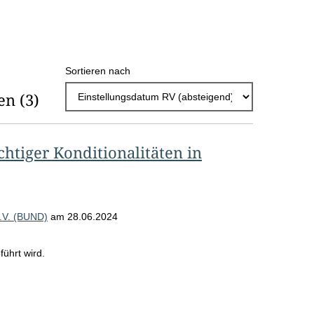
h
l
E
Sortieren nach
r
en
(3)
g
e
b
htiger Konditionalitäten in
n
i
s
.V. (BUND)
am
28.06.2024
s
ührt wird.
e
p
r