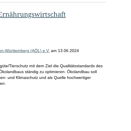
o
Ernährungswirtschaft
S
e
i
t
en-Württemberg (AÖL) e.V.
am
13.06.2024
e
te/Tierschutz mit dem Ziel die Qualitätsstandards des
Ökolandbaus ständig zu optimieren. Ökolandbau soll
rcen- und Klimaschutz und als Quelle hochwertiger
en.