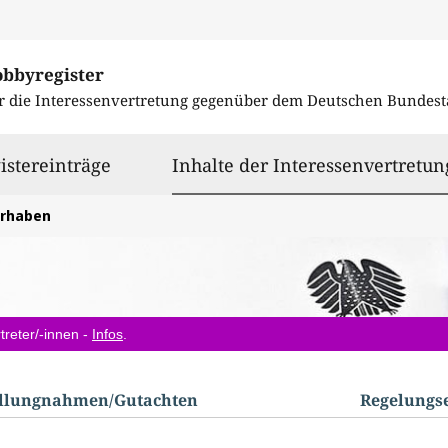
obbyregister
r die Interessenvertretung gegenüber dem
Deutschen Bundest
istereinträge
Inhalte der Interessenvertretun
orhaben
treter/-innen -
Infos
.
ellungnahmen/​Gutachten
Regelungs