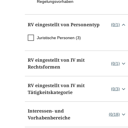
Regelungsvorhaben
RV eingestellt von Personentyp
(
0
/
1
)
Juristische Personen (3)
RV eingestellt von IV mit
(
0
/
1
)
Rechtsformen
RV eingestellt von IV mit
(
0
/
3
)
Tätigkeitskategorie
Interessen- und
(
0
/
18
)
Vorhabenbereiche