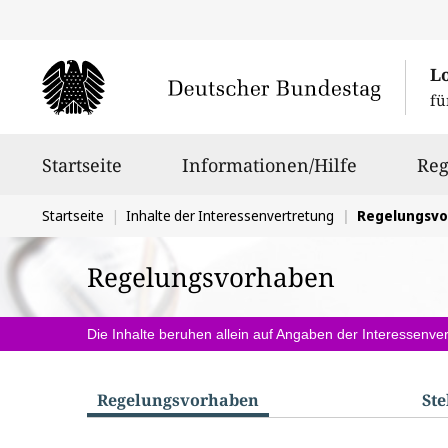
L
fü
Hauptnavigation
Startseite
Informationen/Hilfe
Reg
Sie
Startseite
Inhalte der Interessenvertretung
Regelungsv
befinden
Regelungsvorhaben
sich
hier:
Die Inhalte beruhen allein auf Angaben der Interessenver
Regelungs­vorhaben
St
S
u