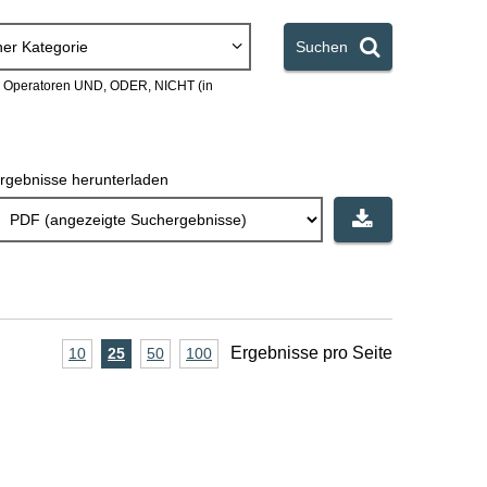
ner Kategorie
Suchen
en Operatoren UND, ODER, NICHT (in
rgebnisse herunterladen
A
Ergebnisse pro Seite
10
Ergebnisse
25
Ergebnisse
50
Ergebnisse
100
Ergebnisse
pro
pro
pro
pro
n
Seite
Seite
Seite
Seite
z
a