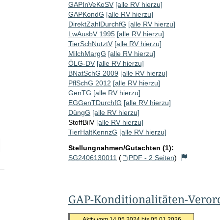
GAPInVeKoSV
[alle RV hierzu]
GAPKondG
[alle RV hierzu]
DirektZahlDurchfG
[alle RV hierzu]
LwAusbV 1995
[alle RV hierzu]
TierSchNutztV
[alle RV hierzu]
MilchMargG
[alle RV hierzu]
ÖLG-DV
[alle RV hierzu]
BNatSchG 2009
[alle RV hierzu]
PflSchG 2012
[alle RV hierzu]
GenTG
[alle RV hierzu]
EGGenTDurchfG
[alle RV hierzu]
DüngG
[alle RV hierzu]
StoffBilV
[alle RV hierzu]
TierHaltKennzG
[alle RV hierzu]
elektion Anzahl der zu einem einzelnen RV abgegebenen Stellungnah
Stellungnahmen/Gutachten (1):
SG2406130011
(
PDF - 2 Seiten
)
GAP-Konditionalitäten-Vero
Aktiv vom 14.05.2024 bis 05.01.2026