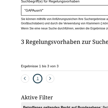
Suchbegriff(e) für Regelungsvorhaben
c
h
Sie können mithilfe von Anführungszeichen Ihre Suchergebnisse auf
b
Großbuchstaben) und durch die Verwendung von Klammern () könn
Wenn Sie eine neue Suche durchführen, werden die Ergebnisse z
o
3 Regelungsvorhaben zur Such
x
Ergebnisse 1 bis 3 von 3
Eine
Seite
Eine
1
Seite
Seite
zurück
vor
Aktive Filter
Betroffenes geltendes Recht auf Bundesebene:
Bet