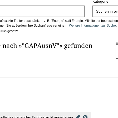
Kategorien
Suchen in
ei
 exakte Treffer beschränken, z. B. "Energie" statt Energie.
Mithilfe der boolesch
en Sie außerdem Ihre Suchanfrage verfeinern.
Weitere Informationen zur Suche
.
urückgesetzt.
e nach »"GAPAusnV"« gefunden
E
roffenes geltendes Bundesrecht angegeben