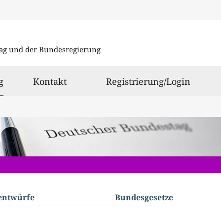
Direkt
Direkt
zu
zum
ag und der Bundesregierung
den
Inhalt
Suchergeb
ausgewählt
g
Kontakt
Registrierung/Login
­entwürfe
Bundes­gesetze