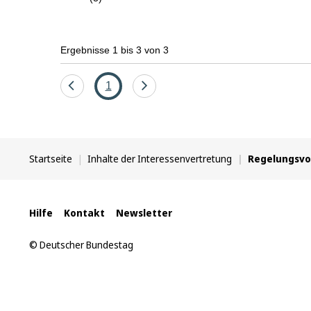
Ergebnisse 1 bis 3 von 3
Eine
Seite
Eine
1
Seite
Seite
zurück
vor
Sie
Startseite
Inhalte der Interessenvertretung
Regelungsv
befinden
sich
hier:
Interne
Hilfe
Kontakt
Newsletter
Links
© Deutscher Bundestag