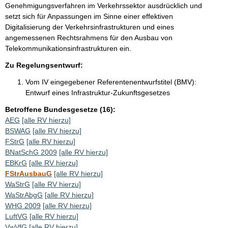
Genehmigungsverfahren im Verkehrssektor ausdrücklich und
setzt sich für Anpassungen im Sinne einer effektiven
Digitalisierung der Verkehrsinfrastrukturen und eines
angemessenen Rechtsrahmens für den Ausbau von
Telekommunikationsinfrastrukturen ein.
Zu Regelungsentwurf:
Vom IV eingegebener Referentenentwurfstitel (BMV):
Entwurf eines Infrastruktur-Zukunftsgesetzes
Betroffene Bundesgesetze (16):
AEG
[alle RV hierzu]
BSWAG
[alle RV hierzu]
FStrG
[alle RV hierzu]
BNatSchG 2009
[alle RV hierzu]
EBKrG
[alle RV hierzu]
FStrAusbauG
[alle RV hierzu]
WaStrG
[alle RV hierzu]
WaStrAbgG
[alle RV hierzu]
WHG 2009
[alle RV hierzu]
LuftVG
[alle RV hierzu]
VwVfG
[alle RV hierzu]