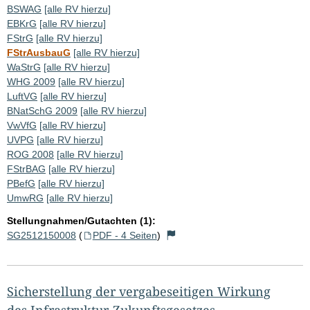
BSWAG
[alle RV hierzu]
EBKrG
[alle RV hierzu]
FStrG
[alle RV hierzu]
FStrAusbauG
[alle RV hierzu]
WaStrG
[alle RV hierzu]
WHG 2009
[alle RV hierzu]
LuftVG
[alle RV hierzu]
BNatSchG 2009
[alle RV hierzu]
VwVfG
[alle RV hierzu]
UVPG
[alle RV hierzu]
ROG 2008
[alle RV hierzu]
FStrBAG
[alle RV hierzu]
PBefG
[alle RV hierzu]
UmwRG
[alle RV hierzu]
Stellungnahmen/Gutachten (1):
SG2512150008
(
PDF - 4 Seiten
)
Sicherstellung der vergabeseitigen Wirkung
des Infrastruktur-Zukunftsgesetzes