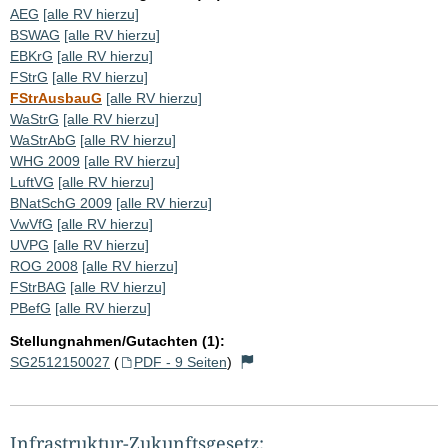
AEG
[alle RV hierzu]
BSWAG
[alle RV hierzu]
EBKrG
[alle RV hierzu]
FStrG
[alle RV hierzu]
FStrAusbauG
[alle RV hierzu]
WaStrG
[alle RV hierzu]
WaStrAbG
[alle RV hierzu]
WHG 2009
[alle RV hierzu]
LuftVG
[alle RV hierzu]
BNatSchG 2009
[alle RV hierzu]
VwVfG
[alle RV hierzu]
UVPG
[alle RV hierzu]
ROG 2008
[alle RV hierzu]
FStrBAG
[alle RV hierzu]
PBefG
[alle RV hierzu]
Stellungnahmen/Gutachten (1):
SG2512150027
(
PDF - 9 Seiten
)
Infrastruktur-Zukunftsgesetz: