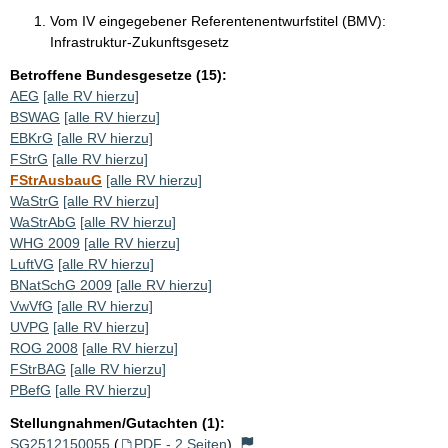
Vom IV eingegebener Referentenentwurfstitel (BMV):
Infrastruktur-Zukunftsgesetz
Betroffene Bundesgesetze (15):
AEG
[alle RV hierzu]
BSWAG
[alle RV hierzu]
EBKrG
[alle RV hierzu]
FStrG
[alle RV hierzu]
FStrAusbauG
[alle RV hierzu]
WaStrG
[alle RV hierzu]
WaStrAbG
[alle RV hierzu]
WHG 2009
[alle RV hierzu]
LuftVG
[alle RV hierzu]
BNatSchG 2009
[alle RV hierzu]
VwVfG
[alle RV hierzu]
UVPG
[alle RV hierzu]
ROG 2008
[alle RV hierzu]
FStrBAG
[alle RV hierzu]
PBefG
[alle RV hierzu]
Stellungnahmen/Gutachten (1):
SG2512150055
(
PDF - 2 Seiten
)