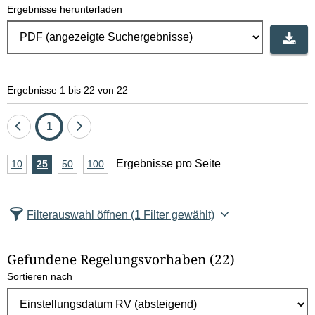
Ergebnisse herunterladen
Ergebnisse 1 bis 22 von 22
Eine
Seite
Eine
1
Seite
Seite
A
Ergebnisse pro Seite
10
Ergebnisse
25
Ergebnisse
50
Ergebnisse
100
Ergebnisse
zurück
vor
n
pro
pro
pro
pro
Seite
Seite
Seite
Seite
z
Filterauswahl öffnen
(1 Filter gewählt)
a
h
Gefundene Regelungsvorhaben
(22)
l
Sortieren nach
E
r