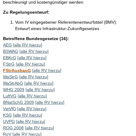
beschleunigt und kostengünstiger werden.
Zu Regelungsentwurf:
Vom IV eingegebener Referentenentwurfstitel (BMV):
Entwurf eines Infrastruktur-Zukunftgesetzes
Betroffene Bundesgesetze (16):
AEG
[alle RV hierzu]
BSWAG
[alle RV hierzu]
EBKrG
[alle RV hierzu]
FStrG
[alle RV hierzu]
FStrAusbauG
[alle RV hierzu]
WaStrG
[alle RV hierzu]
WaStrAbG
[alle RV hierzu]
WHG 2009
[alle RV hierzu]
LuftVG
[alle RV hierzu]
BNatSchG 2009
[alle RV hierzu]
VwVfG
[alle RV hierzu]
KSG
[alle RV hierzu]
UVPG
[alle RV hierzu]
ROG 2008
[alle RV hierzu]
RoV
[alle RV hierzu]