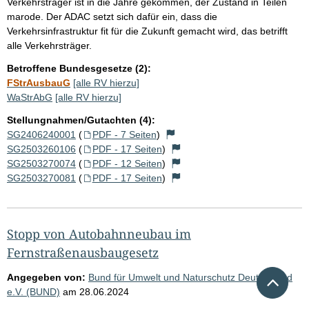
Verkehrsträger ist in die Jahre gekommen, der Zustand in Teilen
marode. Der ADAC setzt sich dafür ein, dass die
Verkehrsinfrastruktur fit für die Zukunft gemacht wird, das betrifft
alle Verkehrsträger.
Betroffene Bundesgesetze (2):
FStrAusbauG
[alle RV hierzu]
WaStrAbG
[alle RV hierzu]
Stellungnahmen/Gutachten (4):
SG2406240001
(
PDF - 7 Seiten
)
SG2503260106
(
PDF - 17 Seiten
)
SG2503270074
(
PDF - 12 Seiten
)
SG2503270081
(
PDF - 17 Seiten
)
Stopp von Autobahnneubau im
Fernstraßenausbaugesetz
Nach 
Angegeben von:
Bund für Umwelt und Naturschutz Deutschland
e.V. (BUND)
am
28.06.2024