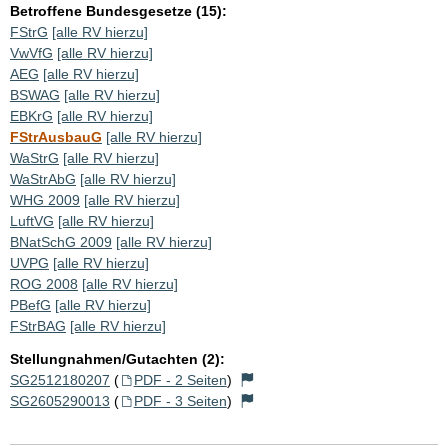
Betroffene Bundesgesetze (15):
FStrG
[alle RV hierzu]
VwVfG
[alle RV hierzu]
AEG
[alle RV hierzu]
BSWAG
[alle RV hierzu]
EBKrG
[alle RV hierzu]
FStrAusbauG
[alle RV hierzu]
WaStrG
[alle RV hierzu]
WaStrAbG
[alle RV hierzu]
WHG 2009
[alle RV hierzu]
LuftVG
[alle RV hierzu]
BNatSchG 2009
[alle RV hierzu]
UVPG
[alle RV hierzu]
ROG 2008
[alle RV hierzu]
PBefG
[alle RV hierzu]
FStrBAG
[alle RV hierzu]
Stellungnahmen/Gutachten (2):
SG2512180207
(
PDF - 2 Seiten
)
SG2605290013
(
PDF - 3 Seiten
)