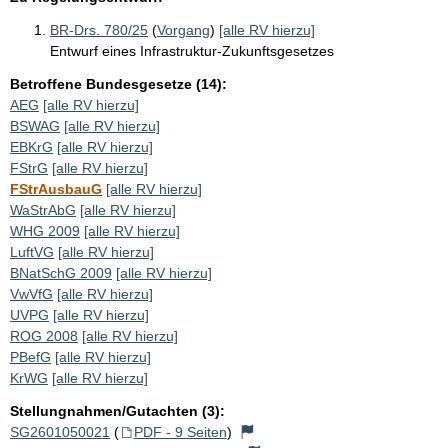
BR-Drs. 780/25
(
Vorgang
)
[alle RV hierzu]
Entwurf eines Infrastruktur-Zukunftsgesetzes
Betroffene Bundesgesetze (14):
AEG
[alle RV hierzu]
BSWAG
[alle RV hierzu]
EBKrG
[alle RV hierzu]
FStrG
[alle RV hierzu]
FStrAusbauG
[alle RV hierzu]
WaStrAbG
[alle RV hierzu]
WHG 2009
[alle RV hierzu]
LuftVG
[alle RV hierzu]
BNatSchG 2009
[alle RV hierzu]
VwVfG
[alle RV hierzu]
UVPG
[alle RV hierzu]
ROG 2008
[alle RV hierzu]
PBefG
[alle RV hierzu]
KrWG
[alle RV hierzu]
Stellungnahmen/Gutachten (3):
SG2601050021
(
PDF - 9 Seiten
)