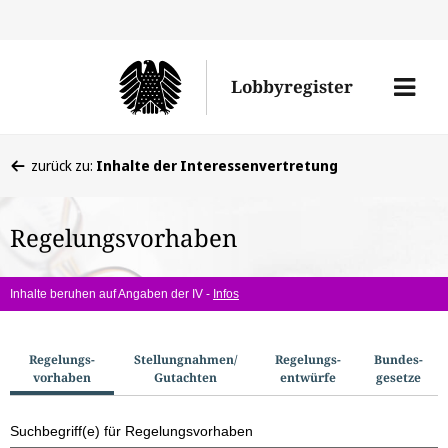
Direkt
Direk
zu
zum
Men
Lobbyregister
den
Inhal
öffne
Sucherge
Sie
zurück zu:
Inhalte der Interessenvertretung
befinden
sich
Regelungsvorhaben
hier:
Inhalte beruhen auf Angaben der IV -
Infos
S
Regelungs­
Stellungnahmen/​
Regelungs­
Bundes­
vorhaben
Gutachten
entwürfe
gesetze
u
c
Suchbegriff(e) für Regelungsvorhaben