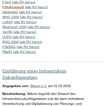
FStrG
[alle RV hierzu]
FStrAusbauG
[alle RV hierzu]
WaStrAbG
[alle RV hierzu]
WHG 2009
[alle RV hierzu]
LuftVG
[alle RV hierzu]
BNatSchG 2009
[alle RV hierzu]
VwVfG
[alle RV hierzu]
UVPG
[alle RV hierzu]
ROG 2008
[alle RV hierzu]
FStrBAG
[alle RV hierzu]
PBefG
[alle RV hierzu]
Einführung eines Infrastruktur-
Zukunftsgesetzes
Angegeben von:
Bitkom e.V.
am
01.03.2026
Beschreibung:
Bitkom begrüßt den Entwurf des
Infrastrukturzukunftsgesetzes und die darin enthaltene
Vereinfachung und Digitalisierung von Planungs- und