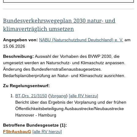
g
e
b
Bundesverkehrswegeplan 2030 natur- und
n
klimaverträglich umsetzen
i
Angegeben von:
NABU (Naturschutzbund Deutschland) e. V.
am
s
15.06.2026
s
Beschreibung:
Auswahl der Vorhaben des BVWP 2030, die
e
umgesetzt werden an Naturschutz- und Klimaschutz anpassen.
Änderung des Bundesfernstraßenausbaugesetzes.
p
Bedarfsplanüberprüfung an Natur- und Klimaschutz ausrichten.
r
Zu Regelungsentwurf:
o
S
BT-Drs. 21/3150
(
Vorgang
)
[alle RV hierzu]
Bericht über das Ergebnis der Vorplanung und der frühen
e
Öffentlichkeitsbeteiligung Ausbaustrecke/Neubaustrecke
i
Hannover - Hamburg
t
Betroffene Bundesgesetze (1):
e
FStrAusbauG
[alle RV hierzu]