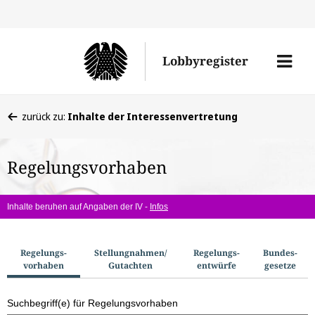
Direkt
Direk
zu
zum
Men
Lobbyregister
den
Inhal
öffne
Sucherge
Sie
zurück zu:
Inhalte der Interessenvertretung
befinden
sich
Regelungsvorhaben
hier:
Inhalte beruhen auf Angaben der IV -
Infos
S
Regelungs­
Stellungnahmen/​
Regelungs­
Bundes­
vorhaben
Gutachten
entwürfe
gesetze
u
c
Suchbegriff(e) für Regelungsvorhaben