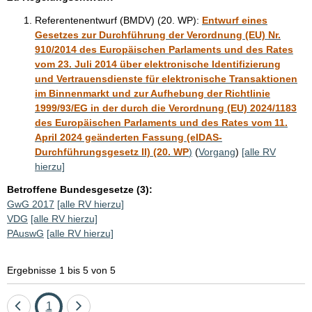
Referentenentwurf (BMDV) (20. WP):
Entwurf eines
Gesetzes zur Durchführung der Verordnung (EU) Nr.
910/2014 des Europäischen Parlaments und des Rates
vom 23. Juli 2014 über elektronische Identifizierung
und Vertrauensdienste für elektronische Transaktionen
im Binnenmarkt und zur Aufhebung der Richtlinie
1999/93/EG in der durch die Verordnung (EU) 2024/1183
des Europäischen Parlaments und des Rates vom 11.
April 2024 geänderten Fassung (eIDAS-
Durchführungsgesetz II) (20. WP
)
(
Vorgang
)
[alle RV
hierzu]
Betroffene Bundesgesetze (3):
GwG 2017
[alle RV hierzu]
VDG
[alle RV hierzu]
PAuswG
[alle RV hierzu]
Ergebnisse 1 bis 5 von 5
Eine
Seite
Eine
1