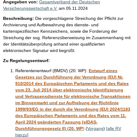
Angegeben von:
Gesamtverband der Deutschen
Versicherungswirtschaft e.V.
am
05.11.2024
Beschreibung:
Die vorgeschlagene Streichung der Pflicht zur
Archivierung und Aufbewahrung des dienste- und
kartenspezifischen Kennzeichens, sowie die Forderung der
Streichung der sog. Referenzüberweisung im Zusammenhang mit
der Identitätsüberprüfung anhand einer qualifizierten
elektronischen Signatur wird begrüßt.
Zu Regelungsentwurf:
Referentenentwurf (BMDV) (20. WP):
Entwurf eines
Gesetzes zur Durchführung der Verordnung (EU) Nr.
910/2014 des Europäischen Parlaments und des Rates
vom 23. Juli 2014 über elektronische Identifizierung
und Vertrauensdienste für elektronische Transaktionen
im Binnenmarkt und zur Aufhebung der Richtlinie
1999/93/EG in der durch die Verordnung (EU) 2024/1183
des Europäischen Parlaments und des Rates vom 11.
April 2024 geänderten Fassung (eIDAS-
Durchführungsgesetz II) (20. WP
)
(
Vorgang
)
[alle RV
hierzu]