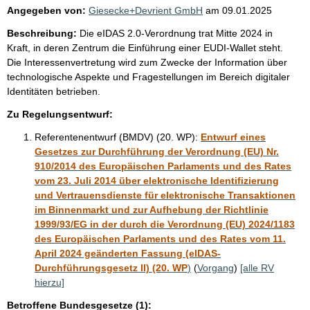
n
Angegeben von:
Giesecke+Devrient GmbH
am
09.01.2025
i
Beschreibung:
Die eIDAS 2.0-Verordnung trat Mitte 2024 in
s
Kraft, in deren Zentrum die Einführung einer EUDI-Wallet steht.
s
Die Interessenvertretung wird zum Zwecke der Information über
technologische Aspekte und Fragestellungen im Bereich digitaler
e
Identitäten betrieben.
p
Zu Regelungsentwurf:
r
o
Referentenentwurf (BMDV) (20. WP):
Entwurf eines
Gesetzes zur Durchführung der Verordnung (EU) Nr.
S
910/2014 des Europäischen Parlaments und des Rates
e
vom 23. Juli 2014 über elektronische Identifizierung
i
und Vertrauensdienste für elektronische Transaktionen
im Binnenmarkt und zur Aufhebung der Richtlinie
t
1999/93/EG in der durch die Verordnung (EU) 2024/1183
e
des Europäischen Parlaments und des Rates vom 11.
April 2024 geänderten Fassung (eIDAS-
Durchführungsgesetz II) (20. WP
)
(
Vorgang
)
[alle RV
hierzu]
Betroffene Bundesgesetze (1):