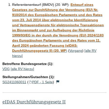
Referentenentwurf (BMDV) (20. WP):
Entwurf eines
Gesetzes zur Durchführung der Verordnung (EU) Nr.
910/2014 des Europäischen Parlaments und des Rates
vom 23. Juli 2014 über elektronische Identifizierung
und Vertrauensdienste für elektronische Transaktionen
im Binnenmarkt und zur Aufhebung der Richtlinie
1999/93/EG in der durch die Verordnung (EU) 2024/1183
des Europäischen Parlaments und des Rates vom 11.
April 2024 geänderten Fassung (eIDAS-
Durchführungsgesetz II) (20. WP
)
(
Vorgang
)
[alle RV
hierzu]
Betroffene Bundesgesetze (1):
VDG
[alle RV hierzu]
Stellungnahmen/Gutachten (1):
SG2411060011
(
PDF - 1 Seite
)
eIDAS Durchführungsgesetz II