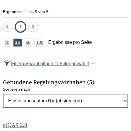
Ergebnisse 1 bis 5 von 5
Eine
Seite
Eine
1
Seite
Seite
A
Ergebnisse pro Seite
10
Ergebnisse
25
Ergebnisse
50
Ergebnisse
100
Ergebnisse
zurück
vor
n
pro
pro
pro
pro
Seite
Seite
Seite
Seite
z
Filterauswahl öffnen
(1 Filter gewählt)
a
h
Gefundene Regelungsvorhaben
(5)
l
Sortieren nach
E
r
g
e
b
eIDAS 2.0