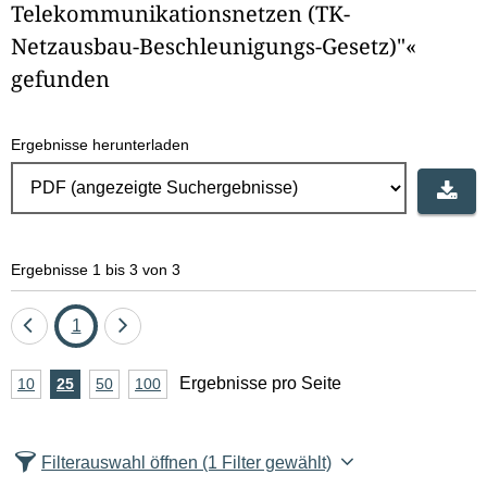
Telekommunikationsnetzen (TK-
Netzausbau-Beschleunigungs-Gesetz)"«
gefunden
Ergebnisse herunterladen
Ergebnisse 1 bis 3 von 3
Eine
Seite
Eine
1
Seite
Seite
A
Ergebnisse pro Seite
10
Ergebnisse
25
Ergebnisse
50
Ergebnisse
100
Ergebnisse
zurück
vor
n
pro
pro
pro
pro
Seite
Seite
Seite
Seite
z
Filterauswahl öffnen
(1 Filter gewählt)
a