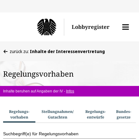
Direkt
Direk
zu
zum
Men
Lobbyregister
den
Inhal
öffne
Sucherge
Sie
zurück zu:
Inhalte der Interessenvertretung
befinden
sich
Regelungsvorhaben
hier:
Inhalte beruhen auf Angaben der IV -
Infos
S
Regelungs­
Stellungnahmen/​
Regelungs­
Bundes­
vorhaben
Gutachten
entwürfe
gesetze
u
c
Suchbegriff(e) für Regelungsvorhaben