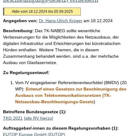
Aktiv vom 18.12.2024 bis 05.09.2025
Angegeben von:
Dr. Hans-Ulrich Krüger
am
18.12.2024
Beschreibung:
Das TK-NABEG sollte wesentliche
Verbesserungen für die Möglichkeiten des Netzausbaus, der
digitalen Infrastruktur und Erleichterungen bei bürokratischen
Hürden enthalten. Weitere Themen, die in diesem
Zusammenhang behandelt werden, sind u.a. der mehrfache
Ausbau von Glasfasernetze.
Zu Regelungsentwurf:
Vom IV eingegebener Referentenentwurfstitel (BMDV) (20.
WP):
Entwurf eines Gesetzes zur Beschleunigung des
Ausbaus von Telekommunikationsnetzen (TK-
Netzausbau-Beschleunigungs-Gesetz
)
Betroffene Bundesgesetze (1):
TKG 2021
[alle RV hierzu]
Auftraggeber/-innen zu diesem Regelungsvorhaben (1):
EUTOP Europe GmbH (EUTOP)