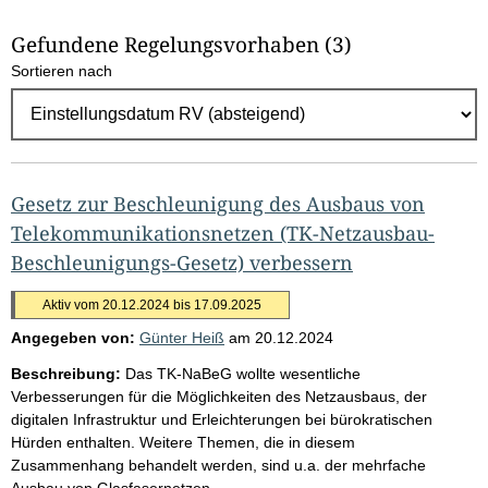
h
Gefundene Regelungsvorhaben
(3)
l
Sortieren nach
E
r
g
e
b
Gesetz zur Beschleunigung des Ausbaus von
n
Telekommunikationsnetzen (TK-Netzausbau-
i
Beschleunigungs-Gesetz) verbessern
s
Aktiv vom 20.12.2024 bis 17.09.2025
s
Angegeben von:
Günter Heiß
am
20.12.2024
e
Beschreibung:
Das TK-NaBeG wollte wesentliche
p
Verbesserungen für die Möglichkeiten des Netzausbaus, der
r
digitalen Infrastruktur und Erleichterungen bei bürokratischen
o
Hürden enthalten. Weitere Themen, die in diesem
Zusammenhang behandelt werden, sind u.a. der mehrfache
S
Ausbau von Glasfasernetzen.