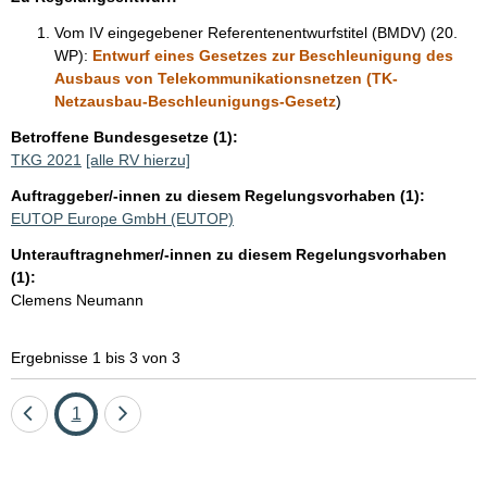
Vom IV eingegebener Referentenentwurfstitel (BMDV) (20.
WP):
Entwurf eines Gesetzes zur Beschleunigung des
Ausbaus von Telekommunikationsnetzen (TK-
Netzausbau-Beschleunigungs-Gesetz
)
Betroffene Bundesgesetze (1):
TKG 2021
[alle RV hierzu]
Auftraggeber/-innen zu diesem Regelungsvorhaben (1):
EUTOP Europe GmbH (EUTOP)
Unterauftragnehmer/-innen zu diesem Regelungsvorhaben
(1):
Clemens Neumann
Ergebnisse 1 bis 3 von 3
Eine
Seite
Eine
1
Seite
Seite
zurück
vor