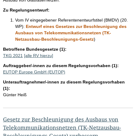
e
Zu Regelungsentwurf:
i
Vom IV eingegebener Referentenentwurfstitel (BMDV) (20.
t
WP):
Entwurf eines Gesetzes zur Beschleunigung des
e
Ausbaus von Telekommunikationsnetzen (TK-
Netzausbau-Beschleunigungs-Gesetz
)
Betroffene Bundesgesetze (1):
TKG 2021
[alle RV hierzu]
Auftraggeber/-innen zu diesem Regelungsvorhaben (1):
EUTOP Europe GmbH (EUTOP)
Unterauftragnehmer/-innen zu diesem Regelungsvorhaben
(1):
Günter Heiß
Gesetz zur Beschleunigung des Ausbaus von
Telekommunikationsnetzen (TK-Netzausbau-
Beschleunigungs-Gesetz) verbessern