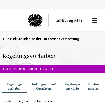
Direkt
Direk
zu
zum
Men
Lobbyregister
den
Inhal
öffne
Sucherge
Sie
zurück zu:
Inhalte der Interessenvertretung
befinden
sich
Regelungsvorhaben
hier:
Inhalte beruhen auf Angaben der IV -
Infos
S
Regelungs­
Stellungnahmen/​
Regelungs­
Bundes­
vorhaben
Gutachten
entwürfe
gesetze
u
c
Suchbegriff(e) für Regelungsvorhaben