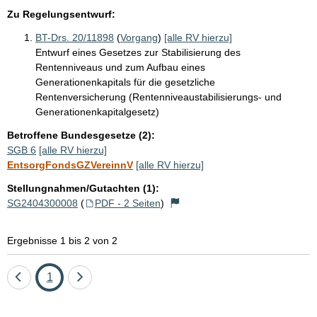
Zu Regelungsentwurf:
BT-Drs. 20/11898
(
Vorgang
)
[alle RV hierzu]
Entwurf eines Gesetzes zur Stabilisierung des
Rentenniveaus und zum Aufbau eines
Generationenkapitals für die gesetzliche
Rentenversicherung (Rentenniveaustabilisierungs- und
Generationenkapitalgesetz)
Betroffene Bundesgesetze (2):
SGB 6
[alle RV hierzu]
EntsorgFondsGZVereinnV
[alle RV hierzu]
Stellungnahmen/Gutachten (1):
SG2404300008
(
PDF - 2 Seiten
)
Ergebnisse 1 bis 2 von 2
Eine
Seite
Eine
1
Seite
Seite