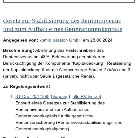
g
e
b
Gesetz zur Stabilisierung des Rentenniveaus
n
und zum Aufbau eines Generationenkapitals
i
Angegeben von:
komm.passion GmbH
am
28.06.2024
s
Beschreibung:
Ablehnung des Festschreibens des
s
Rentenniveaus bei 48%; Befürwortung der stärkeren
e
Berücksichtigung der Komponente "Kapitaldeckung"; Realisierung
der Kapitaldeckung über die Altersvorsorge-Säulen 2 (bAV) und 3
p
(privat), nicht über Säule 1 (gesetzliche Rente).
r
Zu Regelungsentwurf:
o
S
BT-Drs. 20/11898
(
Vorgang
)
[alle RV hierzu]
Entwurf eines Gesetzes zur Stabilisierung des
e
Rentenniveaus und zum Aufbau eines
i
Generationenkapitals für die gesetzliche
t
Rentenversicherung (Rentenniveaustabilisierungs- und
Generationenkapitalgesetz)
e