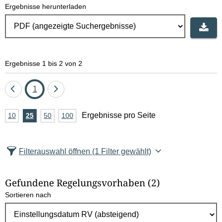
Ergebnisse herunterladen
Ergebnisse 1 bis 2 von 2
Eine
Seite
Eine
1
Seite
Seite
A
Ergebnisse pro Seite
10
Ergebnisse
25
Ergebnisse
50
Ergebnisse
100
Ergebnisse
zurück
vor
n
pro
pro
pro
pro
Seite
Seite
Seite
Seite
z
Filterauswahl öffnen
(1 Filter gewählt)
a
h
Gefundene Regelungsvorhaben
(2)
l
Sortieren nach
E
r