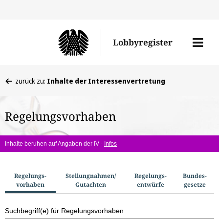
Direkt
Direk
zu
zum
Men
Lobbyregister
den
Inhal
öffne
Sucherge
Sie
zurück zu:
Inhalte der Interessenvertretung
befinden
sich
Regelungsvorhaben
hier:
Inhalte beruhen auf Angaben der IV -
Infos
S
Regelungs­
Stellungnahmen/​
Regelungs­
Bundes­
vorhaben
Gutachten
entwürfe
gesetze
u
c
Suchbegriff(e) für Regelungsvorhaben