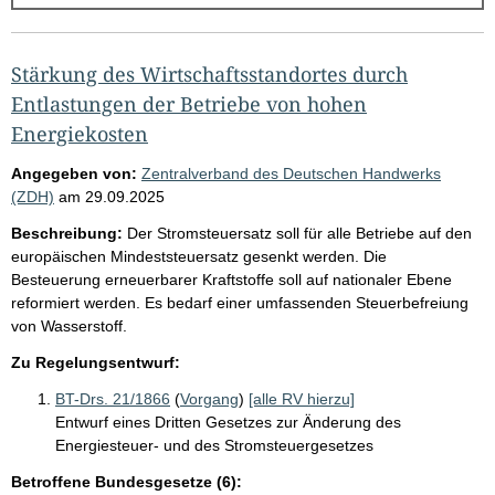
g
e
b
Stärkung des Wirtschaftsstandortes durch
n
Entlastungen der Betriebe von hohen
i
Energiekosten
s
Angegeben von:
Zentralverband des Deutschen Handwerks
s
(ZDH)
am
29.09.2025
e
Beschreibung:
Der Stromsteuersatz soll für alle Betriebe auf den
p
europäischen Mindeststeuersatz gesenkt werden. Die
Besteuerung erneuerbarer Kraftstoffe soll auf nationaler Ebene
r
reformiert werden. Es bedarf einer umfassenden Steuerbefreiung
o
von Wasserstoff.
S
Zu Regelungsentwurf:
e
BT-Drs. 21/1866
(
Vorgang
)
[alle RV hierzu]
i
Entwurf eines Dritten Gesetzes zur Änderung des
t
Energiesteuer- und des Stromsteuergesetzes
e
Betroffene Bundesgesetze (6):