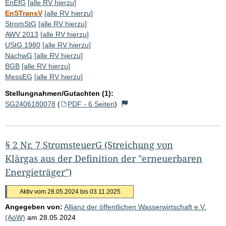
EnEfG
[alle RV hierzu]
EnSTransV
[alle RV hierzu]
StromStG
[alle RV hierzu]
AWV 2013
[alle RV hierzu]
UStG 1980
[alle RV hierzu]
NachwG
[alle RV hierzu]
BGB
[alle RV hierzu]
MessEG
[alle RV hierzu]
Stellungnahmen/Gutachten (1):
SG2406180078
(
PDF - 6 Seiten
)
§ 2 Nr. 7 StromsteuerG (Streichung von
Klärgas aus der Definition der "erneuerbaren
Energieträger")
Aktiv vom 28.05.2024 bis 03.11.2025
Angegeben von:
Allianz der öffentlichen Wasserwirtschaft e.V.
(AöW)
am
28.05.2024