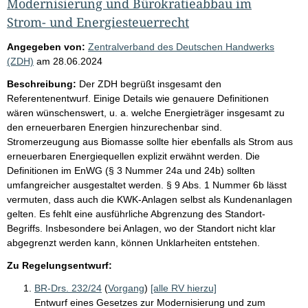
Modernisierung und Bürokratieabbau im
Strom- und Energiesteuerrecht
Angegeben von:
Zentralverband des Deutschen Handwerks
(ZDH)
am
28.06.2024
Beschreibung:
Der ZDH begrüßt insgesamt den
Referentenentwurf. Einige Details wie genauere Definitionen
wären wünschenswert, u. a. welche Energieträger insgesamt zu
den erneuerbaren Energien hinzurechenbar sind.
Stromerzeugung aus Biomasse sollte hier ebenfalls als Strom aus
erneuerbaren Energiequellen explizit erwähnt werden. Die
Definitionen im EnWG (§ 3 Nummer 24a und 24b) sollten
umfangreicher ausgestaltet werden. § 9 Abs. 1 Nummer 6b lässt
vermuten, dass auch die KWK-Anlagen selbst als Kundenanlagen
gelten. Es fehlt eine ausführliche Abgrenzung des Standort-
Begriffs. Insbesondere bei Anlagen, wo der Standort nicht klar
abgegrenzt werden kann, können Unklarheiten entstehen.
Zu Regelungsentwurf:
BR-Drs. 232/24
(
Vorgang
)
[alle RV hierzu]
Entwurf eines Gesetzes zur Modernisierung und zum