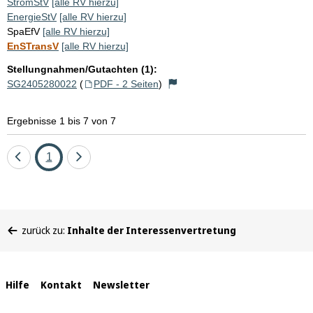
StromStV
[alle RV hierzu]
EnergieStV
[alle RV hierzu]
SpaEfV
[alle RV hierzu]
EnSTransV
[alle RV hierzu]
Stellungnahmen/Gutachten (1):
SG2405280022
(
PDF - 2 Seiten
)
Ergebnisse 1 bis 7 von 7
Eine
Seite
Eine
1
Seite
Seite
zurück
vor
Sie
zurück zu:
Inhalte der Interessenvertretung
befinden
sich
hier:
Interne
Hilfe
Kontakt
Newsletter
Links