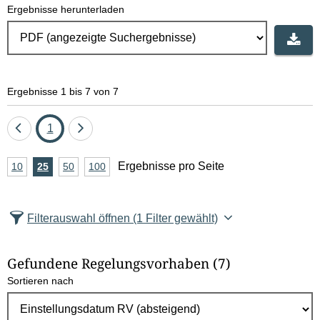
Ergebnisse herunterladen
Ergebnisse 1 bis 7 von 7
Eine
Seite
Eine
1
Seite
Seite
A
Ergebnisse pro Seite
10
Ergebnisse
25
Ergebnisse
50
Ergebnisse
100
Ergebnisse
zurück
vor
n
pro
pro
pro
pro
Seite
Seite
Seite
Seite
z
Filterauswahl öffnen
(1 Filter gewählt)
a
h
Gefundene Regelungsvorhaben
(7)
l
Sortieren nach
E
r