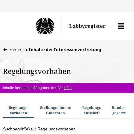
Direkt
Direk
zu
zum
Men
Lobbyregister
den
Inhal
öffne
Sucherge
Sie
zurück zu:
Inhalte der Interessenvertretung
befinden
sich
Regelungsvorhaben
hier:
Inhalte beruhen auf Angaben der IV -
Infos
S
Regelungs­
Stellungnahmen/​
Regelungs­
Bundes­
vorhaben
Gutachten
entwürfe
gesetze
u
c
Suchbegriff(e) für Regelungsvorhaben