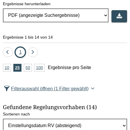
Ergebnisse herunterladen
Ergebnisse 1 bis 14 von 14
Eine
Seite
Eine
1
Seite
Seite
A
Ergebnisse pro Seite
10
Ergebnisse
25
Ergebnisse
50
Ergebnisse
100
Ergebnisse
zurück
vor
n
pro
pro
pro
pro
Seite
Seite
Seite
Seite
z
Filterauswahl öffnen
(1 Filter gewählt)
a
h
Gefundene Regelungsvorhaben
(14)
l
Sortieren nach
E
r