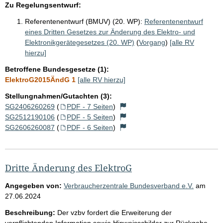
Zu Regelungsentwurf:
Referentenentwurf (BMUV) (20. WP):
Referentenentwurf
eines Dritten Gesetzes zur Änderung des Elektro- und
Elektronikgerätegesetzes (20. WP)
(
Vorgang
)
[alle RV
hierzu]
Betroffene Bundesgesetze (1):
ElektroG2015ÄndG 1
[alle RV hierzu]
Stellungnahmen/Gutachten (3):
SG2406260269
(
PDF - 7 Seiten
)
SG2512190106
(
PDF - 5 Seiten
)
SG2606260087
(
PDF - 6 Seiten
)
Dritte Änderung des ElektroG
Angegeben von:
Verbraucherzentrale Bundesverband e.V.
am
27.06.2024
Beschreibung:
Der vzbv fordert die Erweiterung der
verpflichtenden Information sowie Hinweisschilder zur Rückgabe