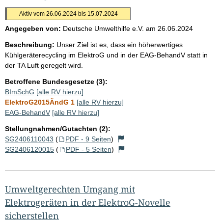
Aktiv vom 26.06.2024 bis 15.07.2024
Angegeben von:
Deutsche Umwelthilfe e.V.
am
26.06.2024
Beschreibung:
Unser Ziel ist es, dass ein höherwertiges
Kühlgeräterecycling im ElektroG und in der EAG-BehandV statt in
der TA Luft geregelt wird.
Betroffene Bundesgesetze (3):
BImSchG
[alle RV hierzu]
ElektroG2015ÄndG 1
[alle RV hierzu]
EAG-BehandV
[alle RV hierzu]
Stellungnahmen/Gutachten (2):
SG2406110043
(
PDF - 9 Seiten
)
SG2406120015
(
PDF - 5 Seiten
)
Umweltgerechten Umgang mit
Elektrogeräten in der ElektroG-Novelle
sicherstellen