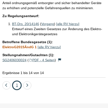
Anteil ordnungsgemäß entsorgter und sicher behandelter Geräte
zu erhöhen und potenzielle Gefahrenquellen zu minimieren.
Zu Regelungsentwurf:
BT-Drs. 20/14146
(
Vorgang
)
[alle RV hierzu]
Entwurf eines Zweiten Gesetzes zur Änderung des Elektro-
und Elektronikgerätegesetzes
Betroffene Bundesgesetze (1):
ElektroG2015ÄndG 1
[alle RV hierzu]
Stellungnahmen/Gutachten (1):
SG2406030024
(
PDF - 4 Seiten
)
Ergebnisse 1 bis 14 von 14
Eine
Seite
Eine
1
Seite
Seite
zurück
vor
Sie