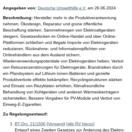
Angegeben von:
Deutsche Umwelthilfe e.V.
am
26.06.2024
Beschreibung:
Hersteller mehr in die Produktverantwortung
nehmen; Ökodesign, Reparatur und grüne öffentliche
Beschaffung stärken; Sammelmengen von Elektroaltgeräten
steigern; Gesetzeslücken im Online-Handel und über Online-
Plattformen schließen und illegale Importe von Elektrogeräten
reduzieren; Rücknahme- und Informationspflichten von
Onlinehändlern aus dem Ausland sichern,
Wiederverwendungspotentiale von Elektrogeräten heben; Verbot
von Retourenzerstörungen für Elektrogeräte; Brandrisiken durch
ein Pfandsystem auf Lithium-Ionen-Batterien und gezielte
Produktverbote effektiv bekämpfen; Recyclingstrukturen stärken
und Einsatz von Rezyklaten erhöhen; Klimafreundliche
Behandlung von Kühlgeräten und anderen Wärmeüberträgern
sicherstellen; Bessere Vorgaben für PV-Module und Verbot von
Einweg-E-Zigaretten.
Zu Regelungsentwurf:
BT-Drs. 21/1506
(
Vorgang
)
[alle RV hierzu]
Entwurf eines Zweiten Gesetzes zur Änderung des Elektro-