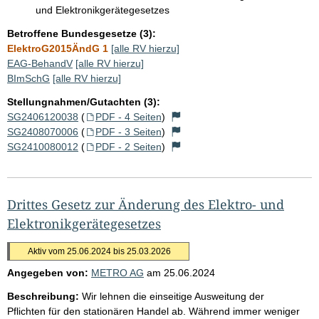
und Elektronikgerätegesetzes
Betroffene Bundesgesetze (3):
ElektroG2015ÄndG 1
[alle RV hierzu]
EAG-BehandV
[alle RV hierzu]
BImSchG
[alle RV hierzu]
Stellungnahmen/Gutachten (3):
SG2406120038
(
PDF - 4 Seiten
)
SG2408070006
(
PDF - 3 Seiten
)
SG2410080012
(
PDF - 2 Seiten
)
Drittes Gesetz zur Änderung des Elektro- und
Elektronikgerätegesetzes
Aktiv vom 25.06.2024 bis 25.03.2026
Angegeben von:
METRO AG
am
25.06.2024
Beschreibung:
Wir lehnen die einseitige Ausweitung der
Pflichten für den stationären Handel ab. Während immer weniger