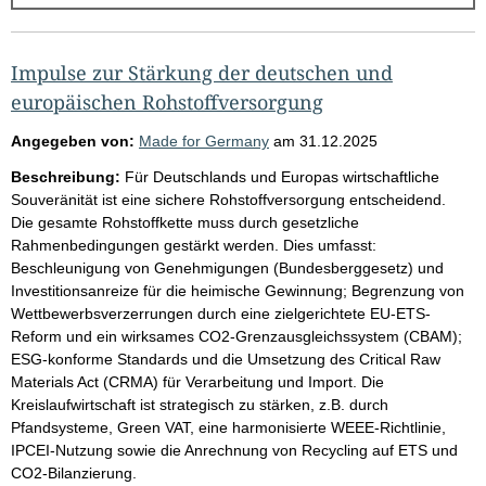
g
e
b
Impulse zur Stärkung der deutschen und
n
europäischen Rohstoffversorgung
i
Angegeben von:
Made for Germany
am
31.12.2025
s
Beschreibung:
Für Deutschlands und Europas wirtschaftliche
s
Souveränität ist eine sichere Rohstoffversorgung entscheidend.
e
Die gesamte Rohstoffkette muss durch gesetzliche
Rahmenbedingungen gestärkt werden. Dies umfasst:
p
Beschleunigung von Genehmigungen (Bundesberggesetz) und
r
Investitionsanreize für die heimische Gewinnung; Begrenzung von
o
Wettbewerbsverzerrungen durch eine zielgerichtete EU-ETS-
Reform und ein wirksames CO2-Grenzausgleichssystem (CBAM);
S
ESG-konforme Standards und die Umsetzung des Critical Raw
e
Materials Act (CRMA) für Verarbeitung und Import. Die
i
Kreislaufwirtschaft ist strategisch zu stärken, z.B. durch
Pfandsysteme, Green VAT, eine harmonisierte WEEE-Richtlinie,
t
IPCEI-Nutzung sowie die Anrechnung von Recycling auf ETS und
e
CO2-Bilanzierung.