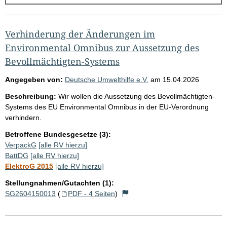
g
e
b
Verhinderung der Änderungen im
n
Environmental Omnibus zur Aussetzung des
i
Bevollmächtigten-Systems
s
Angegeben von:
Deutsche Umwelthilfe e.V.
am
15.04.2026
s
Beschreibung:
Wir wollen die Aussetzung des Bevollmächtigten-
e
Systems des EU Environmental Omnibus in der EU-Verordnung
p
verhindern.
r
Betroffene Bundesgesetze (3):
o
VerpackG
[alle RV hierzu]
BattDG
[alle RV hierzu]
S
ElektroG 2015
[alle RV hierzu]
e
Stellungnahmen/Gutachten (1):
i
SG2604150013
(
PDF - 4 Seiten
)
t
e