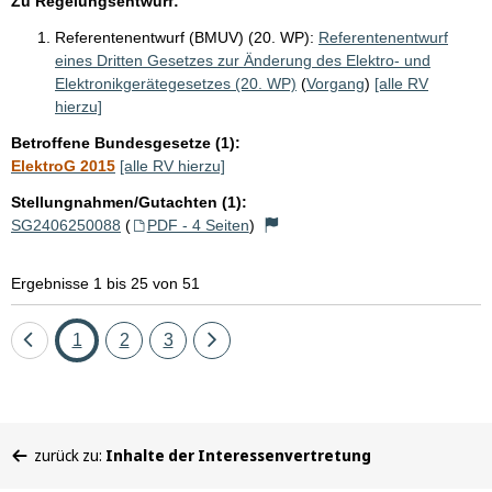
Zu Regelungsentwurf:
Referentenentwurf (BMUV) (20. WP):
Referentenentwurf
eines Dritten Gesetzes zur Änderung des Elektro- und
Elektronikgerätegesetzes (20. WP)
(
Vorgang
)
[alle RV
hierzu]
Betroffene Bundesgesetze (1):
ElektroG 2015
[alle RV hierzu]
Stellungnahmen/Gutachten (1):
SG2406250088
(
PDF - 4 Seiten
)
Ergebnisse 1 bis 25 von 51
Eine
Seite
Seite
Seite
Eine
1
2
3
Seite
Seite
zurück
vor
Sie
zurück zu:
Inhalte der Interessenvertretung
befinden