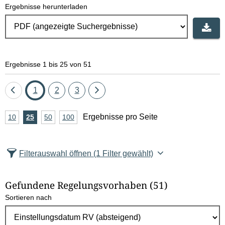
Ergebnisse herunterladen
Ergebnisse 1 bis 25 von 51
Eine
Seite
Seite
Seite
Eine
1
2
3
Seite
Seite
A
Ergebnisse pro Seite
10
Ergebnisse
25
Ergebnisse
50
Ergebnisse
100
Ergebnisse
zurück
vor
n
pro
pro
pro
pro
Seite
Seite
Seite
Seite
z
Filterauswahl öffnen
(1 Filter gewählt)
a
h
Gefundene Regelungsvorhaben
(51)
l
Sortieren nach
E
r