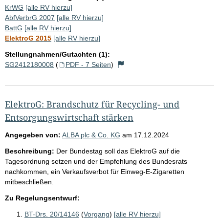
KrWG
[alle RV hierzu]
AbfVerbrG 2007
[alle RV hierzu]
BattG
[alle RV hierzu]
ElektroG 2015
[alle RV hierzu]
Stellungnahmen/Gutachten (1):
SG2412180008
(
PDF - 7 Seiten
)
ElektroG: Brandschutz für Recycling- und
Entsorgungswirtschaft stärken
Angegeben von:
ALBA plc & Co. KG
am
17.12.2024
Beschreibung:
Der Bundestag soll das ElektroG auf die
Tagesordnung setzen und der Empfehlung des Bundesrats
nachkommen, ein Verkaufsverbot für Einweg-E-Zigaretten
mitbeschließen.
Zu Regelungsentwurf:
BT-Drs. 20/14146
(
Vorgang
)
[alle RV hierzu]