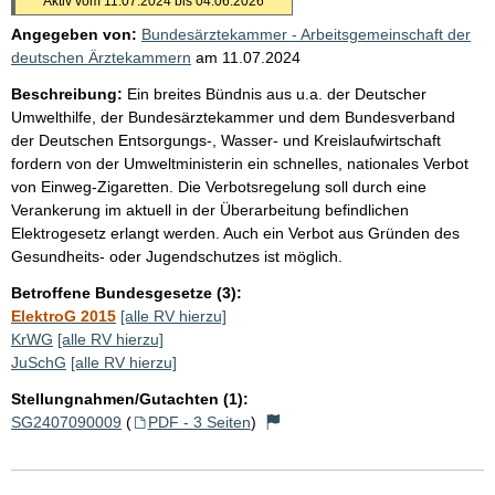
Aktiv vom 11.07.2024 bis 04.06.2026
Angegeben von:
Bundesärztekammer - Arbeitsgemeinschaft der
deutschen Ärztekammern
am
11.07.2024
Beschreibung:
Ein breites Bündnis aus u.a. der Deutscher
Umwelthilfe, der Bundesärztekammer und dem Bundesverband
der Deutschen Entsorgungs-, Wasser- und Kreislaufwirtschaft
fordern von der Umweltministerin ein schnelles, nationales Verbot
von Einweg-Zigaretten. Die Verbotsregelung soll durch eine
Verankerung im aktuell in der Überarbeitung befindlichen
Elektrogesetz erlangt werden. Auch ein Verbot aus Gründen des
Gesundheits- oder Jugendschutzes ist möglich.
Betroffene Bundesgesetze (3):
ElektroG 2015
[alle RV hierzu]
KrWG
[alle RV hierzu]
JuSchG
[alle RV hierzu]
Stellungnahmen/Gutachten (1):
SG2407090009
(
PDF - 3 Seiten
)