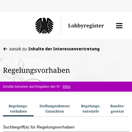
Direkt
Direk
zu
zum
Men
Lobbyregister
den
Inhal
öffne
Sucherge
Sie
zurück zu:
Inhalte der Interessenvertretung
befinden
sich
Regelungsvorhaben
hier:
Inhalte beruhen auf Angaben der IV -
Infos
S
Regelungs­
Stellungnahmen/​
Regelungs­
Bundes­
vorhaben
Gutachten
entwürfe
gesetze
u
c
Suchbegriff(e) für Regelungsvorhaben