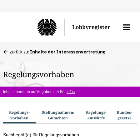
Direkt
Direk
zu
zum
Men
Lobbyregister
den
Inhal
öffne
Sucherge
Sie
zurück zu:
Inhalte der Interessenvertretung
befinden
sich
Regelungsvorhaben
hier:
Inhalte beruhen auf Angaben der IV -
Infos
S
Regelungs­
Stellungnahmen/​
Regelungs­
Bundes­
vorhaben
Gutachten
entwürfe
gesetze
u
c
Suchbegriff(e) für Regelungsvorhaben