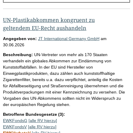
g
e
b
UN-Plastikabkommen kongruent zu
n
geltendem EU-Recht aushandeln
i
Angegeben von:
JT International Germany GmbH
am
s
30.06.2026
s
Beschreibung:
UN-Vertreter von mehr als 170 Staaten
e
verhandeln ein globales Abkommen zur Eindämmung von
Kunststoffabfällen. In der EU sind Hersteller von
p
Einwegplastikprodukten, dazu zählen auch kunststoffhaltige
r
Zigarettenfilter, bereits u.a. dazu verpflichtet, anteilig die Kosten
o
für Abfallbeseitigung und Straßenreinigung übernehmen und die
Produktverpackungen mit einer Kennzeichnung zu versehen. Die
S
Vorgaben des UN-Abkommens sollten nicht im Widerspruch zu
e
der europäischen Regelung stehen.
i
Betroffene Bundesgesetze (3):
t
EWKFondsG
[alle RV hierzu]
e
EWKFondsV
[alle RV hierzu]
EWKVerbotsV
[alle RV hierzu]