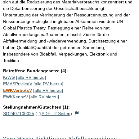
sich auf die Reduzierung des Materialverbrauchs konzentriert und
die Dekarbonisierung der Gesellschaft beschleunigt.
Unterstützung der Verringerung der Ressourcennutzung und der
Ressourcengerechtigkeit in globalen Abkommen wie dem UN
Global Plastics Treaty. Festlegung einer Reihe von nat.
Abfallvermeidungsmaßnahmen, einschl. Zielen für die
Abfallvermeidung und -wiederverwendung. Durchsetzung einer
hohen Qualität/Quantität der getrennten Sammlung,
insbesondere von Bioabfall, Verpackungen, Elektronik und
Textilien.
Betroffene Bundesgesetze (4):
KrWG
[alle RV hierzu]
EMASPrivilegV
[alle RV hierzu]
EWKVerbotsV
[alle RV hierzu]
EWKKennzV
[alle RV hierzu]
Stellungnahmen/Gutachten (1):
SG2407100025
(
PDF - 2 Seiten
)
Zero-Waste-Richtlinien: Abfallvermeidung,