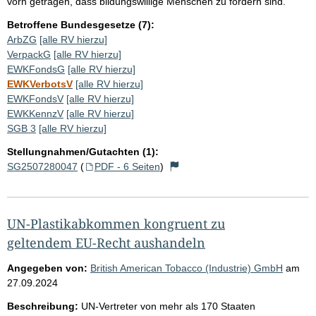
vorn getragen, dass bildungswillige Menschen zu fördern sind.
Betroffene Bundesgesetze (7):
ArbZG
[alle RV hierzu]
VerpackG
[alle RV hierzu]
EWKFondsG
[alle RV hierzu]
EWKVerbotsV
[alle RV hierzu]
EWKFondsV
[alle RV hierzu]
EWKKennzV
[alle RV hierzu]
SGB 3
[alle RV hierzu]
Stellungnahmen/Gutachten (1):
SG2507280047
(
PDF - 6 Seiten
)
UN-Plastikabkommen kongruent zu
geltendem EU-Recht aushandeln
Angegeben von:
British American Tobacco (Industrie) GmbH
am
27.09.2024
Beschreibung:
UN-Vertreter von mehr als 170 Staaten