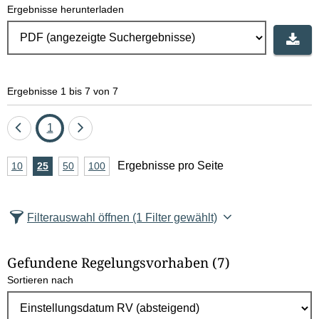
Ergebnisse herunterladen
Ergebnisse 1 bis 7 von 7
Eine
Seite
Eine
1
Seite
Seite
A
Ergebnisse pro Seite
10
Ergebnisse
25
Ergebnisse
50
Ergebnisse
100
Ergebnisse
zurück
vor
n
pro
pro
pro
pro
Seite
Seite
Seite
Seite
z
Filterauswahl öffnen
(1 Filter gewählt)
a
h
Gefundene Regelungsvorhaben
(7)
l
Sortieren nach
E
r