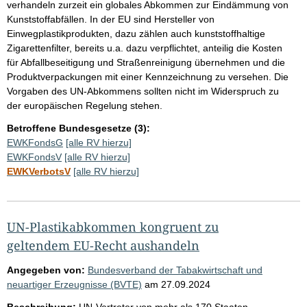
verhandeln zurzeit ein globales Abkommen zur Eindämmung von
Kunststoffabfällen. In der EU sind Hersteller von
Einwegplastikprodukten, dazu zählen auch kunststoffhaltige
Zigarettenfilter, bereits u.a. dazu verpflichtet, anteilig die Kosten
für Abfallbeseitigung und Straßenreinigung übernehmen und die
Produktverpackungen mit einer Kennzeichnung zu versehen. Die
Vorgaben des UN-Abkommens sollten nicht im Widerspruch zu
der europäischen Regelung stehen.
Betroffene Bundesgesetze (3):
EWKFondsG
[alle RV hierzu]
EWKFondsV
[alle RV hierzu]
EWKVerbotsV
[alle RV hierzu]
UN-Plastikabkommen kongruent zu
geltendem EU-Recht aushandeln
Angegeben von:
Bundesverband der Tabakwirtschaft und
neuartiger Erzeugnisse (BVTE)
am
27.09.2024
Beschreibung:
UN-Vertreter von mehr als 170 Staaten