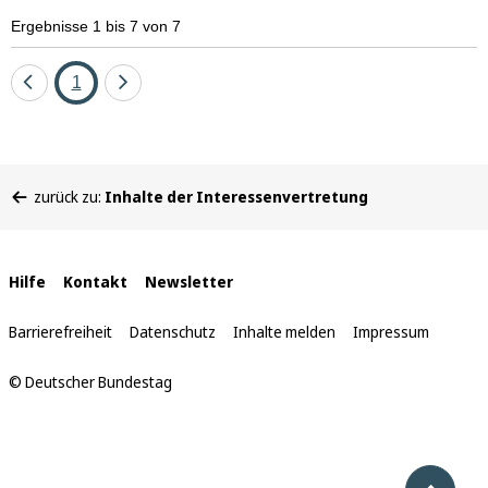
Ergebnisse 1 bis 7 von 7
Eine
Seite
Eine
1
Seite
Seite
zurück
vor
Sie
zurück zu:
Inhalte der Interessenvertretung
befinden
sich
hier:
Interne
Hilfe
Kontakt
Newsletter
Links
Barrierefreiheit
Datenschutz
Inhalte melden
Impressum
© Deutscher Bundestag
Nach 