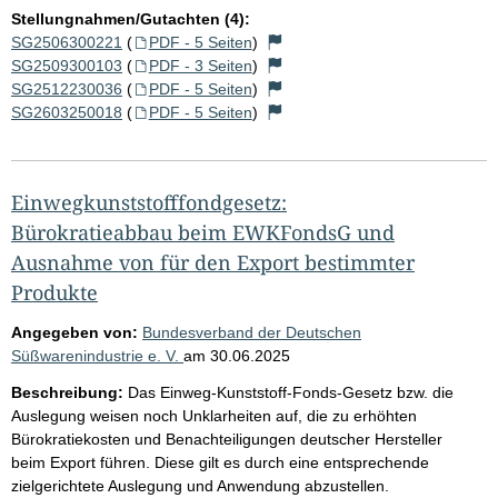
Stellungnahmen/Gutachten (4):
SG2506300221
(
PDF - 5 Seiten
)
SG2509300103
(
PDF - 3 Seiten
)
SG2512230036
(
PDF - 5 Seiten
)
SG2603250018
(
PDF - 5 Seiten
)
Einwegkunststofffondgesetz:
Bürokratieabbau beim EWKFondsG und
Ausnahme von für den Export bestimmter
Produkte
Angegeben von:
Bundesverband der Deutschen
Süßwarenindustrie e. V.
am
30.06.2025
Beschreibung:
Das Einweg-Kunststoff-Fonds-Gesetz bzw. die
Auslegung weisen noch Unklarheiten auf, die zu erhöhten
Bürokratiekosten und Benachteiligungen deutscher Hersteller
beim Export führen. Diese gilt es durch eine entsprechende
zielgerichtete Auslegung und Anwendung abzustellen.