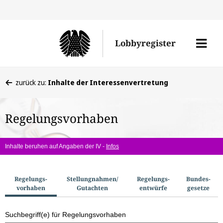
Direkt
Direk
zu
zum
Men
Lobbyregister
den
Inhal
öffne
Sucherge
Sie
zurück zu:
Inhalte der Interessenvertretung
befinden
sich
Regelungsvorhaben
hier:
Inhalte beruhen auf Angaben der IV -
Infos
S
Regelungs­
Stellungnahmen/​
Regelungs­
Bundes­
vorhaben
Gutachten
entwürfe
gesetze
u
c
Suchbegriff(e) für Regelungsvorhaben