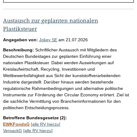
g
e
b
Austausch zur geplanten nationalen
n
Plastiksteuer
i
Angegeben von:
Jokey SE
am
21.07.2026
s
Beschreibung:
Schriftlicher Austausch mit Mitgliedern des
s
Deutschen Bundestages zur geplanten Einführung einer
e
nationalen Plastiksteuer. Dabei werden Auswirkungen auf
Kreislaufwirtschaft, Recycling, Investitionen und
p
Wettbewerbsfähigkeit aus Sicht der kunststoffverarbeitenden
r
Industrie dargestellt. Darüber hinaus werden bestehende
o
regulatorische Rahmenbedingungen und alternative politische
Instrumente zur Förderung der Circular Economy erörtert. Ziel ist
S
die sachliche Vermittlung von Brancheninformationen für den
e
politischen Entscheidungsprozess.
i
Betroffene Bundesgesetze (2):
t
EWKFondsG
[alle RV hierzu]
e
VerpackG
[alle RV hierzu]