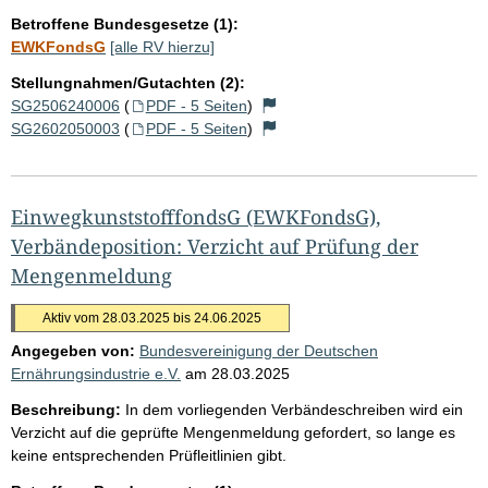
Betroffene Bundesgesetze (1):
EWKFondsG
[alle RV hierzu]
Stellungnahmen/Gutachten (2):
SG2506240006
(
PDF - 5 Seiten
)
SG2602050003
(
PDF - 5 Seiten
)
EinwegkunststofffondsG (EWKFondsG),
Verbändeposition: Verzicht auf Prüfung der
Mengenmeldung
Aktiv vom 28.03.2025 bis 24.06.2025
Angegeben von:
Bundesvereinigung der Deutschen
Ernährungsindustrie e.V.
am
28.03.2025
Beschreibung:
In dem vorliegenden Verbändeschreiben wird ein
Verzicht auf die geprüfte Mengenmeldung gefordert, so lange es
keine entsprechenden Prüfleitlinien gibt.