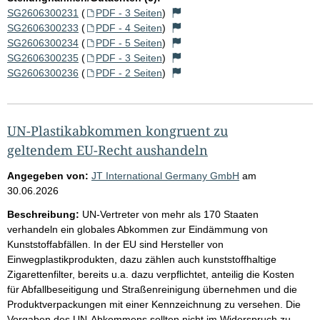
SG2606300231
(
PDF - 3 Seiten
)
SG2606300233
(
PDF - 4 Seiten
)
SG2606300234
(
PDF - 5 Seiten
)
SG2606300235
(
PDF - 3 Seiten
)
SG2606300236
(
PDF - 2 Seiten
)
UN-Plastikabkommen kongruent zu
geltendem EU-Recht aushandeln
Angegeben von:
JT International Germany GmbH
am
30.06.2026
Beschreibung:
UN-Vertreter von mehr als 170 Staaten
verhandeln ein globales Abkommen zur Eindämmung von
Kunststoffabfällen. In der EU sind Hersteller von
Einwegplastikprodukten, dazu zählen auch kunststoffhaltige
Zigarettenfilter, bereits u.a. dazu verpflichtet, anteilig die Kosten
für Abfallbeseitigung und Straßenreinigung übernehmen und die
Produktverpackungen mit einer Kennzeichnung zu versehen. Die
Vorgaben des UN-Abkommens sollten nicht im Widerspruch zu