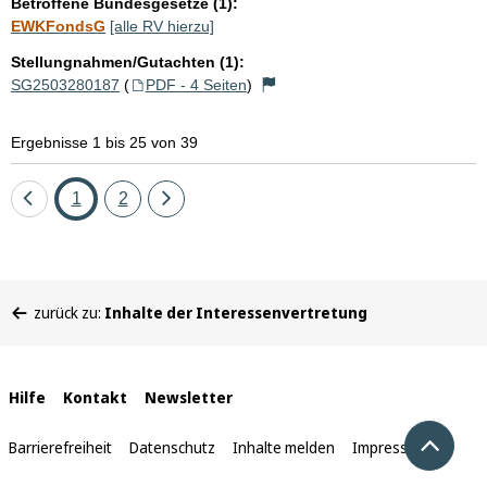
Betroffene Bundesgesetze (1):
EWKFondsG
[alle RV hierzu]
Stellungnahmen/Gutachten (1):
SG2503280187
(
PDF - 4 Seiten
)
Ergebnisse 1 bis 25 von 39
Eine
Seite
Seite
Eine
1
2
Seite
Seite
zurück
vor
Sie
zurück zu:
Inhalte der Interessenvertretung
befinden
sich
hier:
Interne
Hilfe
Kontakt
Newsletter
Links
Nach 
Barrierefreiheit
Datenschutz
Inhalte melden
Impressum