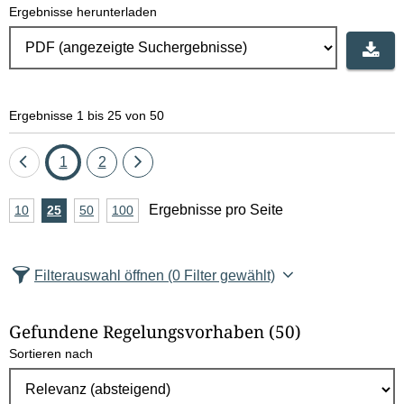
Ergebnisse herunterladen
Ergebnisse 1 bis 25 von 50
Eine
Seite
Seite
Eine
1
2
Seite
Seite
A
Ergebnisse pro Seite
10
Ergebnisse
25
Ergebnisse
50
Ergebnisse
100
Ergebnisse
zurück
vor
n
pro
pro
pro
pro
Seite
Seite
Seite
Seite
z
Filterauswahl öffnen
(0 Filter gewählt)
a
h
Gefundene Regelungsvorhaben
(50)
l
Sortieren nach
E
r