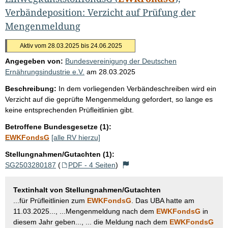
Verbändeposition: Verzicht auf Prüfung der
Mengenmeldung
Aktiv vom 28.03.2025 bis 24.06.2025
Angegeben von:
Bundesvereinigung der Deutschen
Ernährungsindustrie e.V.
am
28.03.2025
Beschreibung:
In dem vorliegenden Verbändeschreiben wird ein
Verzicht auf die geprüfte Mengenmeldung gefordert, so lange es
keine entsprechenden Prüfleitlinien gibt.
Betroffene Bundesgesetze (1):
EWKFondsG
[alle RV hierzu]
Stellungnahmen/Gutachten (1):
SG2503280187
(
PDF - 4 Seiten
)
Textinhalt von Stellungnahmen/Gutachten
...für Prüfleitlinien zum
EWKFondsG
. Das UBA hatte am
11.03.2025..., ...Mengenmeldung nach dem
EWKFondsG
in
diesem Jahr geben..., ... die Meldung nach dem
EWKFondsG