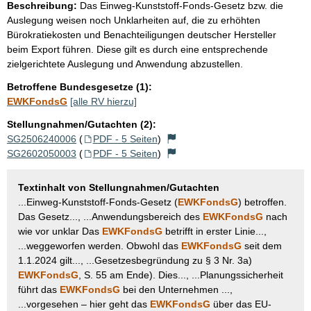
Beschreibung:
Das Einweg-Kunststoff-Fonds-Gesetz bzw. die
Auslegung weisen noch Unklarheiten auf, die zu erhöhten
Bürokratiekosten und Benachteiligungen deutscher Hersteller
beim Export führen. Diese gilt es durch eine entsprechende
zielgerichtete Auslegung und Anwendung abzustellen.
Betroffene Bundesgesetze (1):
EWKFondsG
[alle RV hierzu]
Stellungnahmen/Gutachten (2):
SG2506240006
(
PDF - 5 Seiten
)
SG2602050003
(
PDF - 5 Seiten
)
Textinhalt von Stellungnahmen/Gutachten
...Einweg-Kunststoff-Fonds-Gesetz (
EWKFondsG
) betroffen.
Das Gesetz..., ...Anwendungsbereich des
EWKFondsG
nach
wie vor unklar Das
EWKFondsG
betrifft in erster Linie...,
...weggeworfen werden. Obwohl das
EWKFondsG
seit dem
1.1.2024 gilt..., ...Gesetzesbegründung zu § 3 Nr. 3a)
EWKFondsG
, S. 55 am Ende). Dies..., ...Planungssicherheit
führt das
EWKFondsG
bei den Unternehmen ...,
...vorgesehen – hier geht das
EWKFondsG
über das EU-