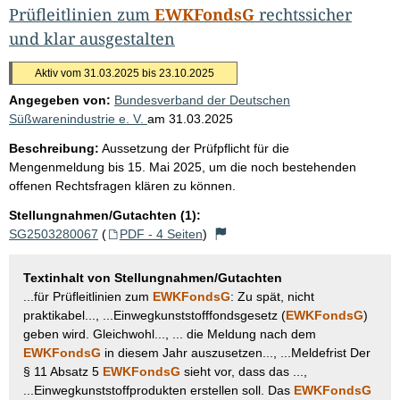
Prüfleitlinien zum
EWKFondsG
rechtssicher
und klar ausgestalten
Aktiv vom 31.03.2025 bis 23.10.2025
Angegeben von:
Bundesverband der Deutschen
Süßwarenindustrie e. V.
am
31.03.2025
Beschreibung:
Aussetzung der Prüfpflicht für die
Mengenmeldung bis 15. Mai 2025, um die noch bestehenden
offenen Rechtsfragen klären zu können.
Stellungnahmen/Gutachten (1):
SG2503280067
(
PDF - 4 Seiten
)
Textinhalt von Stellungnahmen/Gutachten
...für Prüfleitlinien zum
EWKFondsG
: Zu spät, nicht
praktikabel..., ...Einwegkunststofffondsgesetz (
EWKFondsG
)
geben wird. Gleichwohl..., ... die Meldung nach dem
EWKFondsG
in diesem Jahr auszusetzen..., ...Meldefrist Der
§ 11 Absatz 5
EWKFondsG
sieht vor, dass das ...,
...Einwegkunststoffprodukten erstellen soll. Das
EWKFondsG