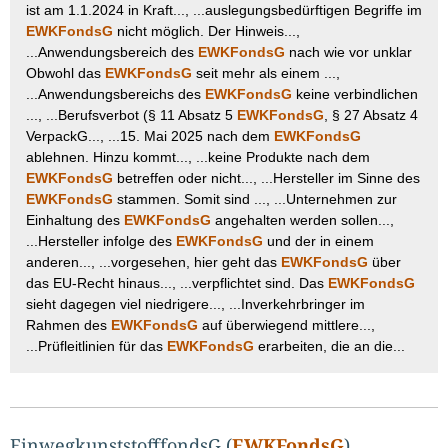
ist am 1.1.2024 in Kraft..., ...auslegungsbedürftigen Begriffe im
EWKFondsG
nicht möglich. Der Hinweis...,
...Anwendungsbereich des
EWKFondsG
nach wie vor unklar
Obwohl das
EWKFondsG
seit mehr als einem ...,
...Anwendungsbereichs des
EWKFondsG
keine verbindlichen
..., ...Berufsverbot (§ 11 Absatz 5
EWKFondsG
, § 27 Absatz 4
VerpackG..., ...15. Mai 2025 nach dem
EWKFondsG
ablehnen. Hinzu kommt..., ...keine Produkte nach dem
EWKFondsG
betreffen oder nicht..., ...Hersteller im Sinne des
EWKFondsG
stammen. Somit sind ..., ...Unternehmen zur
Einhaltung des
EWKFondsG
angehalten werden sollen...,
...Hersteller infolge des
EWKFondsG
und der in einem
anderen..., ...vorgesehen, hier geht das
EWKFondsG
über
das EU-Recht hinaus..., ...verpflichtet sind. Das
EWKFondsG
sieht dagegen viel niedrigere..., ...Inverkehrbringer im
Rahmen des
EWKFondsG
auf überwiegend mittlere...,
...Prüfleitlinien für das
EWKFondsG
erarbeiten, die an die...
EinwegkunststofffondsG (
EWKFondsG
),