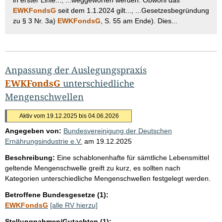
EWKFondsG
seit dem 1.1.2024 gilt..., ...Gesetzesbegründung
zu § 3 Nr. 3a)
EWKFondsG
, S. 55 am Ende). Dies...
Anpassung der Auslegungspraxis
EWKFondsG
unterschiedliche
Mengenschwellen
Aktiv vom 19.12.2025 bis 04.06.2026
Angegeben von:
Bundesvereinigung der Deutschen
Ernährungsindustrie e.V.
am
19.12.2025
Beschreibung:
Eine schablonenhafte für sämtliche Lebensmittel
geltende Mengenschwelle greift zu kurz, es sollten nach
Kategorien unterschiedliche Mengenschwellen festgelegt werden.
Betroffene Bundesgesetze (1):
EWKFondsG
[alle RV hierzu]
Stellungnahmen/Gutachten (1):