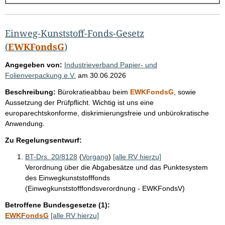
g
e
b
Einweg-Kunststoff-Fonds-Gesetz
n
(
EWKFondsG
)
i
Angegeben von:
Industrieverband Papier- und
s
Folienverpackung e.V.
am
30.06.2026
s
Beschreibung:
Bürokratieabbau beim
EWKFondsG
, sowie
e
Aussetzung der Prüfpflicht. Wichtig ist uns eine
europarechtskonforme, diskrimierungsfreie und unbürokratische
p
Anwendung.
r
Zu Regelungsentwurf:
o
S
BT-Drs. 20/8128
(
Vorgang
)
[alle RV hierzu]
Verordnung über die Abgabesätze und das Punktesystem
e
des Einwegkunststofffonds
i
(Einwegkunststofffondsverordnung - EWKFondsV)
t
Betroffene Bundesgesetze (1):
e
EWKFondsG
[alle RV hierzu]