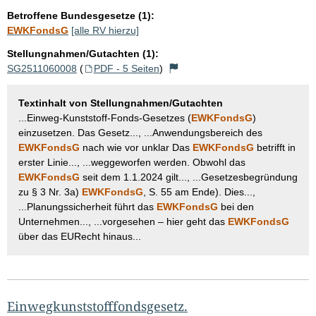
Betroffene Bundesgesetze (1):
EWKFondsG
[alle RV hierzu]
Stellungnahmen/Gutachten (1):
SG2511060008
(
PDF - 5 Seiten
)
Textinhalt von Stellungnahmen/Gutachten
...Einweg-Kunststoff-Fonds-Gesetzes (
EWKFondsG
)
einzusetzen. Das Gesetz..., ...Anwendungsbereich des
EWKFondsG
nach wie vor unklar Das
EWKFondsG
betrifft in
erster Linie..., ...weggeworfen werden. Obwohl das
EWKFondsG
seit dem 1.1.2024 gilt..., ...Gesetzesbegründung
zu § 3 Nr. 3a)
EWKFondsG
, S. 55 am Ende). Dies...,
...Planungssicherheit führt das
EWKFondsG
bei den
Unternehmen..., ...vorgesehen – hier geht das
EWKFondsG
über das EURecht hinaus...
Einwegkunststofffondsgesetz.