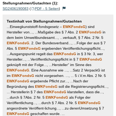
Stellungnahmen/Gutachten (1):
SG2406190083
(
PDF - 5 Seiten
)
Textinhalt von Stellungnahmen/Gutachten
...Einwegkunststoff-fondsgesetz –
EWKFondsG
) sind
Hersteller von..., ...Maßgabe des § 7 Abs. 2
EWKFondsG
in
dem beim Umweltbundesamt..., ...verkauft, § 7 Abs. 2 Nr. 5
EWKFondsG
. 2. Der Bundesverband..., ...Folge der aus § 7
Abs. 5
EWKFondsG
ergebenden Veröffentlichungspflicht...,
...Ausgangspunkt regelt das
EWKFondsG
in § 3 Nr. 3, wer
Hersteller..., ...Veröffentlichungspflicht in § 7
EWKFondsG
geknüpft mit der Folge..., ...Hersteller“ im Sinne des
EWKFondsG
. Eine Ausnahme wie ..., ...Satz 2 VerpackG ist
im
EWKFondsG
nicht vorgesehen. ..., ... 5 i.V.m Abs. 2 Nr. 5
EWKFondsG
ergebende Pflicht zur..., ...Nach der
Begründung des
EWKFondsG
soll die Registrierungspflicht...,
... Herstellerin § 7 des
EWKFondsG
klarstellen, dass die...,
...durch § 7Abs. 2 Nr. 5
EWKFondsG
als Folge der
Veröffentlichung..., ...durch § 7 Abs. 2 Nr. 5
EWKFondsG
angeordnete Veröffent-lichung..., ...zu derenUmsetzung § 7
EWKFondsG
geschaffen wurde. ...