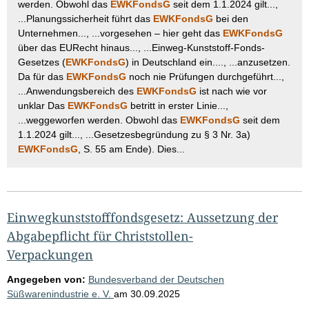
werden. Obwohl das
EWKFondsG
seit dem 1.1.2024 gilt...,
...Planungssicherheit führt das
EWKFondsG
bei den
Unternehmen..., ...vorgesehen – hier geht das
EWKFondsG
über das EURecht hinaus..., ...Einweg-Kunststoff-Fonds-
Gesetzes (
EWKFondsG
) in Deutschland ein...., ...anzusetzen.
Da für das
EWKFondsG
noch nie Prüfungen durchgeführt...,
...Anwendungsbereich des
EWKFondsG
ist nach wie vor
unklar Das
EWKFondsG
betritt in erster Linie...,
...weggeworfen werden. Obwohl das
EWKFondsG
seit dem
1.1.2024 gilt..., ...Gesetzesbegründung zu § 3 Nr. 3a)
EWKFondsG
, S. 55 am Ende). Dies...
Einwegkunststofffondsgesetz: Aussetzung der
Abgabepflicht für Christstollen-
Verpackungen
Angegeben von:
Bundesverband der Deutschen
Süßwarenindustrie e. V.
am
30.09.2025