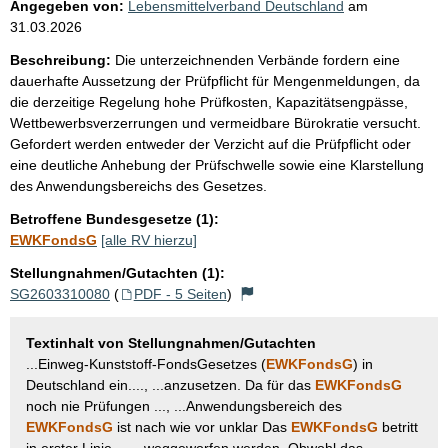
Angegeben von:
Lebensmittelverband Deutschland
am
31.03.2026
Beschreibung:
Die unterzeichnenden Verbände fordern eine
dauerhafte Aussetzung der Prüfpflicht für Mengenmeldungen, da
die derzeitige Regelung hohe Prüfkosten, Kapazitätsengpässe,
Wettbewerbsverzerrungen und vermeidbare Bürokratie versucht.
Gefordert werden entweder der Verzicht auf die Prüfpflicht oder
eine deutliche Anhebung der Prüfschwelle sowie eine Klarstellung
des Anwendungsbereichs des Gesetzes.
Betroffene Bundesgesetze (1):
EWKFondsG
[alle RV hierzu]
Stellungnahmen/Gutachten (1):
SG2603310080
(
PDF - 5 Seiten
)
Textinhalt von Stellungnahmen/Gutachten
...Einweg-Kunststoff-FondsGesetzes (
EWKFondsG
) in
Deutschland ein...., ...anzusetzen. Da für das
EWKFondsG
noch nie Prüfungen ..., ...Anwendungsbereich des
EWKFondsG
ist nach wie vor unklar Das
EWKFondsG
betritt
in erster Linie..., ...weggeworfen werden. Obwohl das