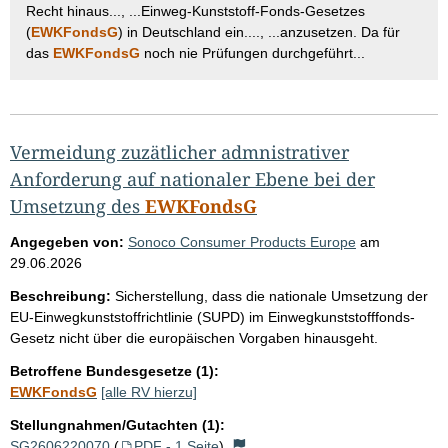
Recht hinaus..., ...Einweg-Kunststoff-Fonds-Gesetzes
(
EWKFondsG
) in Deutschland ein...., ...anzusetzen. Da für
das
EWKFondsG
noch nie Prüfungen durchgeführt...
Vermeidung zuzätlicher admnistrativer
Anforderung auf nationaler Ebene bei der
Umsetzung des
EWKFondsG
Angegeben von:
Sonoco Consumer Products Europe
am
29.06.2026
Beschreibung:
Sicherstellung, dass die nationale Umsetzung der
EU‑Einwegkunststoffrichtlinie (SUPD) im Einwegkunststofffonds-
Gesetz nicht über die europäischen Vorgaben hinausgeht.
Betroffene Bundesgesetze (1):
EWKFondsG
[alle RV hierzu]
Stellungnahmen/Gutachten (1):
SG2606220070
(
PDF - 1 Seite
)