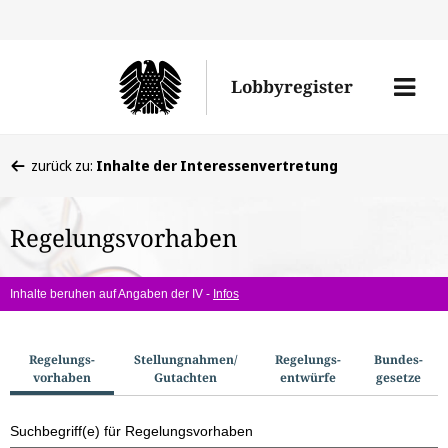
Direkt
Direk
zu
zum
Men
Lobbyregister
den
Inhal
öffne
Sucherge
Sie
zurück zu:
Inhalte der Interessenvertretung
befinden
sich
Regelungsvorhaben
hier:
Inhalte beruhen auf Angaben der IV -
Infos
S
Regelungs­
Stellungnahmen/​
Regelungs­
Bundes­
vorhaben
Gutachten
entwürfe
gesetze
u
c
Suchbegriff(e) für Regelungsvorhaben