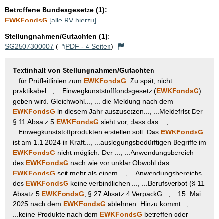
Betroffene Bundesgesetze (1):
EWKFondsG
[alle RV hierzu]
Stellungnahmen/Gutachten (1):
SG2507300007
(
PDF - 4 Seiten
)
Textinhalt von Stellungnahmen/Gutachten
...für Prüﬂeitlinien zum
EWKFondsG
: Zu spät, nicht
praktikabel..., ...Einwegkunststofffondsgesetz (
EWKFondsG
)
geben wird. Gleichwohl..., ... die Meldung nach dem
EWKFondsG
in diesem Jahr auszusetzen..., ...Meldefrist Der
§ 11 Absatz 5
EWKFondsG
sieht vor, dass das ...,
...Einwegkunststoffprodukten erstellen soll. Das
EWKFondsG
ist am 1.1.2024 in Kraft..., ...auslegungsbedürftigen Begriffe im
EWKFondsG
nicht möglich. Der ..., ...Anwendungsbereich
des
EWKFondsG
nach wie vor unklar Obwohl das
EWKFondsG
seit mehr als einem ..., ...Anwendungsbereichs
des
EWKFondsG
keine verbindlichen ..., ...Berufsverbot (§ 11
Absatz 5
EWKFondsG
, § 27 Absatz 4 VerpackG..., ...15. Mai
2025 nach dem
EWKFondsG
ablehnen. Hinzu kommt...,
...keine Produkte nach dem
EWKFondsG
betreffen oder