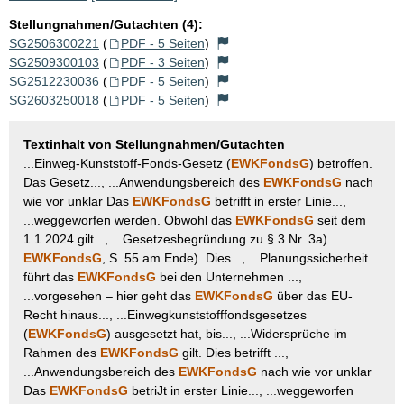
Stellungnahmen/Gutachten (4):
SG2506300221
(
PDF - 5 Seiten
)
SG2509300103
(
PDF - 3 Seiten
)
SG2512230036
(
PDF - 5 Seiten
)
SG2603250018
(
PDF - 5 Seiten
)
Textinhalt von Stellungnahmen/Gutachten
...Einweg-Kunststoff-Fonds-Gesetz (
EWKFondsG
) betroffen.
Das Gesetz..., ...Anwendungsbereich des
EWKFondsG
nach
wie vor unklar Das
EWKFondsG
betrifft in erster Linie...,
...weggeworfen werden. Obwohl das
EWKFondsG
seit dem
1.1.2024 gilt..., ...Gesetzesbegründung zu § 3 Nr. 3a)
EWKFondsG
, S. 55 am Ende). Dies..., ...Planungssicherheit
führt das
EWKFondsG
bei den Unternehmen ...,
...vorgesehen – hier geht das
EWKFondsG
über das EU-
Recht hinaus..., ...Einwegkunststofffondsgesetzes
(
EWKFondsG
) ausgesetzt hat, bis..., ...Widersprüche im
Rahmen des
EWKFondsG
gilt. Dies betrifft ...,
...Anwendungsbereich des
EWKFondsG
nach wie vor unklar
Das
EWKFondsG
betriJt in erster Linie..., ...weggeworfen