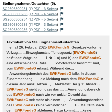
Stellungnahmen/Gutachten (5):
SG2606300231
(
PDF - 3 Seiten
)
SG2606300233
(
PDF - 4 Seiten
)
SG2606300234
(
PDF - 5 Seiten
)
SG2606300235
(
PDF - 3 Seiten
)
SG2606300236
(
PDF - 2 Seiten
)
Textinhalt von Stellungnahmen/Gutachten
...email 26. Februar 2025
EWKFondsG
: Gesetzeskonformer
Vollzug..., ...Einwegkunststofffondsgesetz (
EWKFondsG
)
heißt das: Aufgrund..., ...1 Nr. 1 a) und b) des
EWKFondsG
eine entscheidende Rolle..., ...Sofortverzehr bestimmt sind,
vom
EWKFondsG
erfasst. Während die...,
...Anwendungsbereich des
EWKFondsG
falle. In diesem
Zusammenhang..., ...die Meldung nach dem
EWKFondsG
in
diesem Jahr auszusetzen..., ...Meldefrist Der § 11 Absatz 5
EWKFondsG
sieht vor, dass das ..., ...Anwendungsbereich
des
EWKFondsG
nach wie vor unklar Obwohl das
EWKFondsG
seit mehr als einem ..., ...Anwendungsbereichs
des
EWKFondsG
keine verbindlichen..., ...15. Mai 2025 nach
dem
EWKFondsG
ablehnen. Hinzu kommt..., ...keine