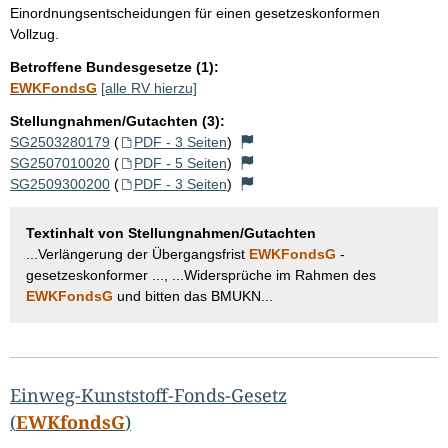
Einordnungsentscheidungen für einen gesetzeskonformen
Vollzug.
Betroffene Bundesgesetze (1):
EWKFondsG
[alle RV hierzu]
Stellungnahmen/Gutachten (3):
SG2503280179
(
PDF - 3 Seiten
)
SG2507010020
(
PDF - 5 Seiten
)
SG2509300200
(
PDF - 3 Seiten
)
Textinhalt von Stellungnahmen/Gutachten
...Verlängerung der Übergangsfrist
EWKFondsG
-
gesetzeskonformer ..., ...Widersprüche im Rahmen des
EWKFondsG
und bitten das BMUKN...
Einweg-Kunststoff-Fonds-Gesetz
(
EWKfondsG
)