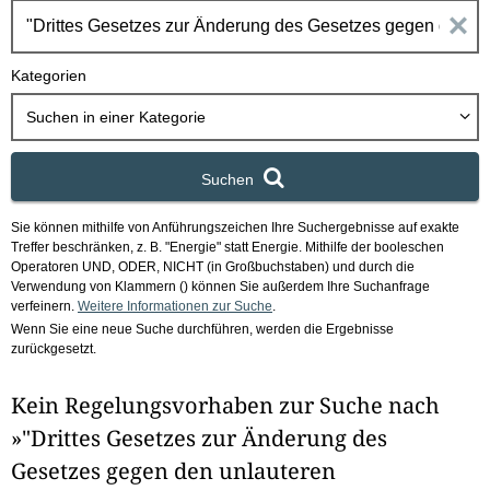
h
E
b
o
i
Kategorien
x
n
Suchen in
einer Kategorie
g
Suchen
a
Sie können mithilfe von Anführungszeichen Ihre Suchergebnisse auf exakte
b
Treffer beschränken, z. B. "Energie" statt Energie.
Mithilfe der booleschen
Operatoren UND, ODER, NICHT (in Großbuchstaben) und durch die
e
Verwendung von Klammern () können Sie außerdem Ihre Suchanfrage
verfeinern.
Weitere Informationen zur Suche
.
Wenn Sie eine neue Suche durchführen, werden die Ergebnisse
n
zurückgesetzt.
i
Kein Regelungsvorhaben zur Suche nach
m
»"Drittes Gesetzes zur Änderung des
F
Gesetzes gegen den unlauteren