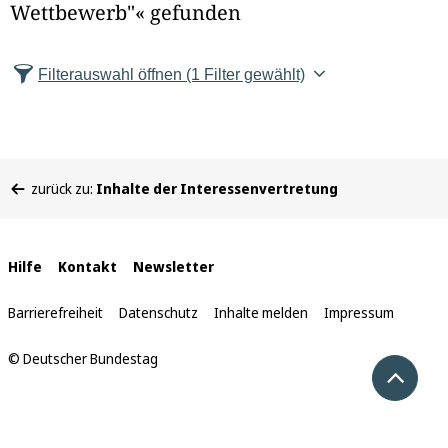
Wettbewerb"« gefunden
e
l
Filterauswahl öffnen
(1 Filter gewählt)
d
l
Sie
ö
zurück zu:
Inhalte der Interessenvertretung
befinden
s
sich
hier:
c
Interne
Hilfe
Kontakt
Newsletter
Links
h
Barrierefreiheit
Datenschutz
Inhalte melden
Impressum
e
© Deutscher Bundestag
Nach 
n