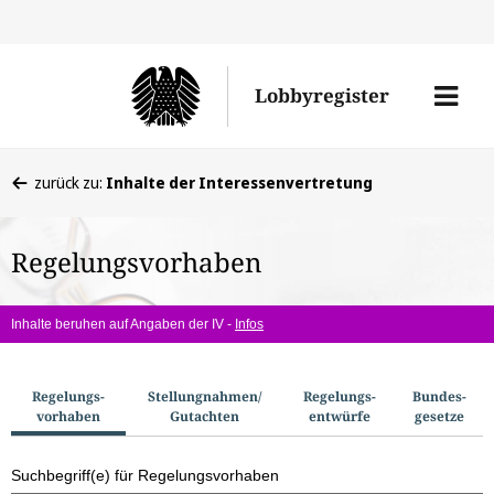
Direkt
Direk
zu
zum
Men
Lobbyregister
den
Inhal
öffne
Sucherge
Sie
zurück zu:
Inhalte der Interessenvertretung
befinden
sich
Regelungsvorhaben
hier:
Inhalte beruhen auf Angaben der IV -
Infos
S
Regelungs­
Stellungnahmen/​
Regelungs­
Bundes­
vorhaben
Gutachten
entwürfe
gesetze
u
c
Suchbegriff(e) für Regelungsvorhaben