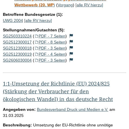
Wettbewerb (20. WP
)
(
Vorgang
)
[alle RV hierzu]
Betroffene Bundesgesetze (1):
UWG 2004
[alle RV hierzu]
Stellungnahmen/Gutachten (5):
SG2503310224
(
PDF - 7 Seiten
)
SG2512300017
(
PDF - 8 Seiten
)
SG2512300018
(
PDF - 3 Seiten
)
SG2512300019
(
PDF - 4 Seiten
)
SG2606030004
(
PDF - 3 Seiten
)
1:1-Umsetzung der Richtlinie (EU) 2024/825
(Stärkung der Verbraucher für den
ökologischen Wandel) in das deutsche Recht
Angegeben von:
Bundesverband Druck und Medien e.V.
am
31.03.2025
Beschreibung:
Umsetzung der EU-Richtlinie ohne unnötige