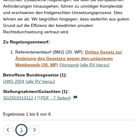
Anforderungen hinausgehen, führen zu unnötiger Komplexität
und erschweren den fristgerechten Umsetzungsprozess. Dies
lehnen wir ab. Wir begrüßen hingegen, dass weiterhin aus gutem
Grund auf die Effizienz der bewährten privaten
Rechtsdurchsetzung vertraut wird.
Zu Regelungsentwurf:
Referentenentwurf (BMJ) (20. WP):
Drittes Gesetz zur
Änderung des Gesetzes gegen den unlauteren
Wettbewerb (20. WP
)
(
Vorgang
)
[alle RV hierzu]
Betroffene Bundesgesetze (1):
UWG 2004
[alle RV hierzu]
Stellungnahmen/Gutachten (1):
SG2503310112
(
PDF - 7 Seiten
)
Ergebnisse 1 bis 6 von 6
Eine
Seite
Eine
1