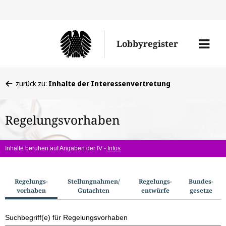
Direkt
Direk
zu
zum
Men
Lobbyregister
den
Inhal
öffne
Sucherge
Sie
zurück zu:
Inhalte der Interessenvertretung
befinden
sich
Regelungsvorhaben
hier:
Inhalte beruhen auf Angaben der IV -
Infos
S
Regelungs­
Stellungnahmen/​
Regelungs­
Bundes­
vorhaben
Gutachten
entwürfe
gesetze
u
c
Suchbegriff(e) für Regelungsvorhaben