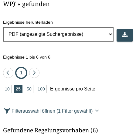
WP)"« gefunden
Ergebnisse herunterladen
Ergebnisse 1 bis 6 von 6
Eine
Seite
Eine
1
Seite
Seite
A
Ergebnisse pro Seite
10
Ergebnisse
25
Ergebnisse
50
Ergebnisse
100
Ergebnisse
zurück
vor
n
pro
pro
pro
pro
Seite
Seite
Seite
Seite
z
Filterauswahl öffnen
(1 Filter gewählt)
a
h
Gefundene Regelungsvorhaben
(6)
l