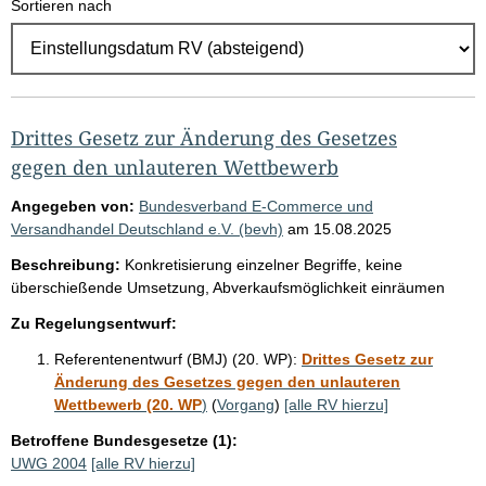
Sortieren nach
E
r
g
e
b
Drittes Gesetz zur Änderung des Gesetzes
n
gegen den unlauteren Wettbewerb
i
Angegeben von:
Bundesverband E-Commerce und
s
Versandhandel Deutschland e.V. (bevh)
am
15.08.2025
s
Beschreibung:
Konkretisierung einzelner Begriffe, keine
e
überschießende Umsetzung, Abverkaufsmöglichkeit einräumen
p
Zu Regelungsentwurf:
r
Referentenentwurf (BMJ) (20. WP):
Drittes Gesetz zur
o
Änderung des Gesetzes gegen den unlauteren
S
Wettbewerb (20. WP
)
(
Vorgang
)
[alle RV hierzu]
e
Betroffene Bundesgesetze (1):
UWG 2004
[alle RV hierzu]
i