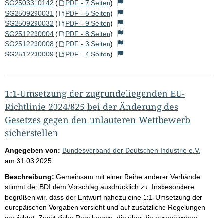
SG2503310142
(
PDF - 7 Seiten
)
SG2509290031
(
PDF - 5 Seiten
)
SG2509290032
(
PDF - 9 Seiten
)
SG2512230004
(
PDF - 8 Seiten
)
SG2512230008
(
PDF - 3 Seiten
)
SG2512230009
(
PDF - 4 Seiten
)
1:1-Umsetzung der zugrundeliegenden EU-
Richtlinie 2024/825 bei der Änderung des
Gesetzes gegen den unlauteren Wettbewerb
sicherstellen
Angegeben von:
Bundesverband der Deutschen Industrie e.V.
am
31.03.2025
Beschreibung:
Gemeinsam mit einer Reihe anderer Verbände
stimmt der BDI dem Vorschlag ausdrücklich zu. Insbesondere
begrüßen wir, dass der Entwurf nahezu eine 1:1-Umsetzung der
europäischen Vorgaben vorsieht und auf zusätzliche Regelungen
verzichtet. Zusätzliche Regelungen, die über die europäischen