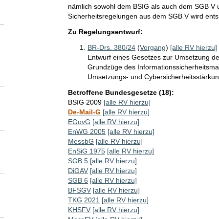
nämlich sowohl dem BSIG als auch dem SGB V u
Sicherheitsregelungen aus dem SGB V wird ents
Zu Regelungsentwurf:
BR-Drs. 380/24
(
Vorgang
)
[alle RV hierzu]
Entwurf eines Gesetzes zur Umsetzung der
Grundzüge des Informationssicherheitsma
Umsetzungs- und Cybersicherheitsstärkun
Betroffene Bundesgesetze (18):
BSIG 2009
[alle RV hierzu]
De-Mail-G
[alle RV hierzu]
EGovG
[alle RV hierzu]
EnWG 2005
[alle RV hierzu]
MessbG
[alle RV hierzu]
EnSiG 1975
[alle RV hierzu]
SGB 5
[alle RV hierzu]
DiGAV
[alle RV hierzu]
SGB 6
[alle RV hierzu]
BFSGV
[alle RV hierzu]
TKG 2021
[alle RV hierzu]
KHSFV
[alle RV hierzu]