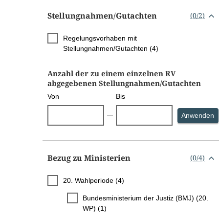
Stellungnahmen/​Gutachten
(
0
/
2
)
Regelungsvorhaben mit
Stellungnahmen/Gutachten (4)
Anzahl der zu einem einzelnen RV
abgegebenen Stellungnahmen/Gutachten
Von
Bis
S
Anwenden
Bezug zu Ministerien
(
0
/
4
)
20. Wahlperiode (4)
Bundesministerium der Justiz (BMJ) (20.
WP) (1)