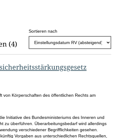
h
l
E
Sortieren nach
r
en
(4)
g
e
b
icherheitsstärkungsgesetz
n
i
s
 von Körperschaften des öffentlichen Rechts
am
s
e
e Initiative des Bundesministeriums des Inneren und
p
cht zu überführen. Überarbeitungsbedarf wird allerdings
erwendung verschiedener Begrifflichkeiten gesehen.
r
ukünftig Vorgaben aus unterschiedlichen Rechtsquellen,