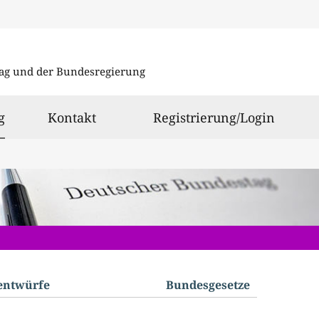
Direkt
Direkt
zu
zum
ag und der Bundesregierung
den
Inhalt
Suchergeb
ausgewählt
g
Kontakt
Registrierung/Login
­entwürfe
Bundes­gesetze