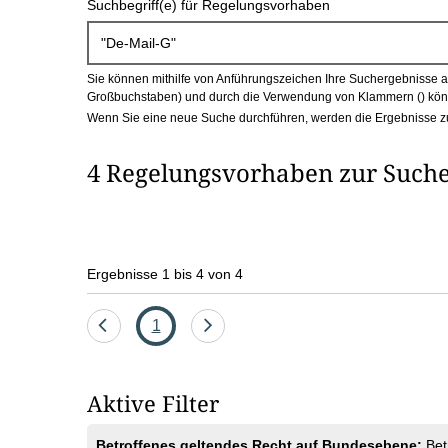
Suchbegriff(e) für Regelungsvorhaben
c
h
Sie können mithilfe von Anführungszeichen Ihre Suchergebnisse auf
b
Großbuchstaben) und durch die Verwendung von Klammern () könn
Wenn Sie eine neue Suche durchführen, werden die Ergebnisse z
o
4 Regelungsvorhaben zur Suche
x
Ergebnisse 1 bis 4 von 4
Eine
Seite
Eine
1
Seite
Seite
zurück
vor
Aktive Filter
Betroffenes geltendes Recht auf Bundesebene:
Bet