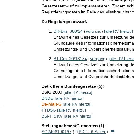
Nutzung von Proxy-Diensten durch Offenlegung 
Gesetzesentwurf zu implementieren. Zudem sch
Registrierungsdaten im Falle des Missbrauchs 
Zu Regelungsentwurf:
BR-Drs. 380/24
(
Vorgang
)
[alle RV hierzu]
Entwurf eines Gesetzes zur Umsetzung der
Grundzüge des Informationssicherheitsma
Umsetzungs- und Cybersicherheitsstärkun
BT-Drs. 20/13184
(
Vorgang
)
[alle RV hierz
Entwurf eines Gesetzes zur Umsetzung der
Grundzüge des Informationssicherheitsma
Umsetzungs- und Cybersicherheitsstärkun
Betroffene Bundesgesetze (5):
BSIG 2009
[alle RV hierzu]
BNDG
[alle RV hierzu]
De-Mail-G
[alle RV hierzu]
TTDSG
[alle RV hierzu]
BSI-ITSiKV
[alle RV hierzu]
Stellungnahmen/Gutachten (1):
SG2406190197
(
PDF - 6 Seiten
)