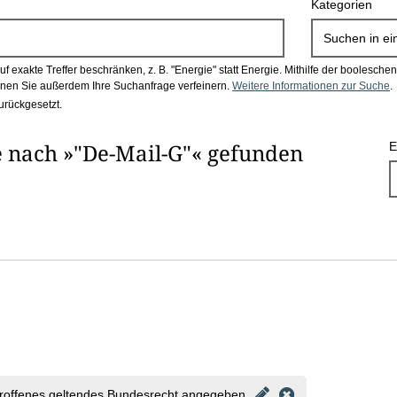
Kategorien
Suchen in
ei
 exakte Treffer beschränken, z. B. "Energie" statt Energie.
Mithilfe der boolesch
en Sie außerdem Ihre Suchanfrage verfeinern.
Weitere Informationen zur Suche
.
urückgesetzt.
 nach »"De-Mail-G"« gefunden
E
roffenes geltendes Bundesrecht angegeben