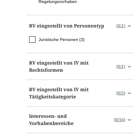
Regelungsvorhaben
RV eingestellt von Personentyp
(
0
/
1
)
Juristische Personen (3)
RV eingestellt von IV mit
(
0
/
1
)
Rechtsformen
RV eingestellt von IV mit
(
0
/
2
)
Tätigkeitskategorie
Interessen- und
(
0
/
16
)
Vorhabenbereiche