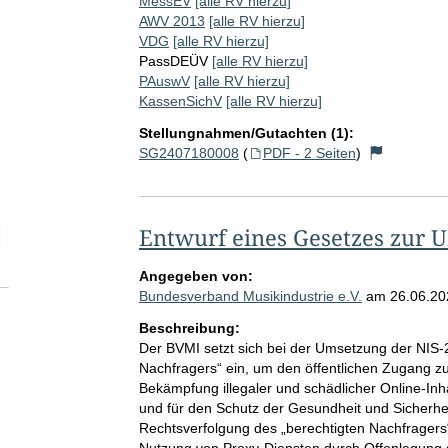
MessEV
[alle RV hierzu]
AWV 2013
[alle RV hierzu]
VDG
[alle RV hierzu]
PassDEÜV
[alle RV hierzu]
PAuswV
[alle RV hierzu]
KassenSichV
[alle RV hierzu]
Stellungnahmen/Gutachten (1):
SG2407180008
(
PDF - 2 Seiten
)
Entwurf eines Gesetzes zur U
elektion Anzahl der zu einem einzelnen RV abgegebenen Stellungnah
Angegeben von:
Bundesverband Musikindustrie e.V.
am
26.06.20
Beschreibung:
Der BVMI setzt sich bei der Umsetzung der NIS-2-R
Nachfragers“ ein, um den öffentlichen Zugang 
Bekämpfung illegaler und schädlicher Online-Inha
und für den Schutz der Gesundheit und Sicherhe
Rechtsverfolgung des „berechtigten Nachfragers