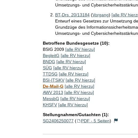
Umsetzungs- und Cybersicherheitsstärkun
BT-Drs. 20/13184
(
Vorgang
)
[alle RV hierz
Entwurf eines Gesetzes zur Umsetzung der
Grundzüge des Informationssicherheitsma
Umsetzungs- und Cybersicherheitsstärkun
Betroffene Bundesgesetze (10):
BSIG 2009
[alle RV hierzu]
BegleitG
[alle RV hierzu]
BNDG
[alle RV hierzu]
SÜG
[alle RV hierzu]
TTDSG
[alle RV hierzu]
BSI-ITSiKV
[alle RV hierzu]
De-Mail-G
[alle RV hierzu]
AWV 2013
[alle RV hierzu]
MessbG
[alle RV hierzu]
KHSFV
[alle RV hierzu]
Stellungnahmen/Gutachten (1):
SG2406250077
(
PDF - 5 Seiten
)