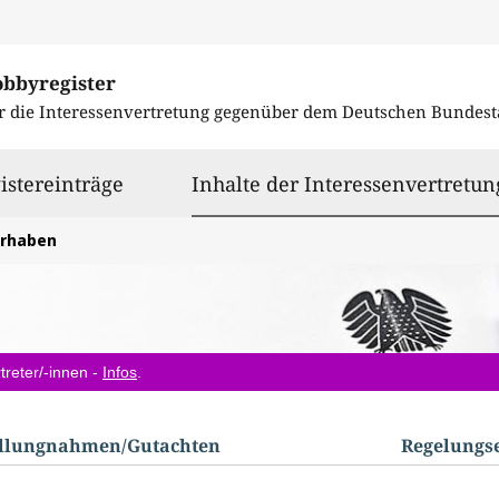
obbyregister
r die Interessenvertretung gegenüber dem
Deutschen Bundest
istereinträge
Inhalte der Interessenvertretun
orhaben
treter/-innen -
Infos
.
ellungnahmen/​Gutachten
Regelungs