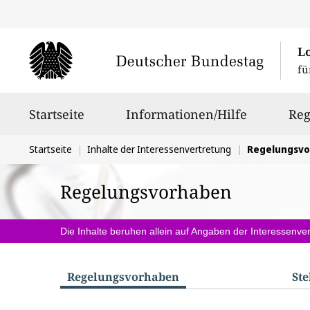
L
fü
Hauptnavigation
Startseite
Informationen/Hilfe
Reg
Sie
Startseite
Inhalte der Interessenvertretung
Regelungsv
befinden
Regelungsvorhaben
sich
hier:
Die Inhalte beruhen allein auf Angaben der Interessenver
Regelungs­vorhaben
St
S
u