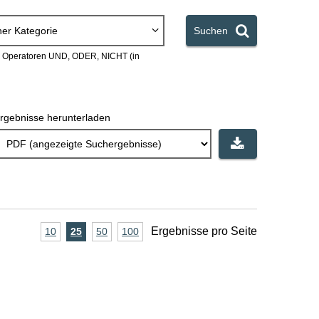
ner Kategorie
Suchen
en Operatoren UND, ODER, NICHT (in
rgebnisse herunterladen
A
Ergebnisse pro Seite
10
Ergebnisse
25
Ergebnisse
50
Ergebnisse
100
Ergebnisse
pro
pro
pro
pro
n
Seite
Seite
Seite
Seite
z
a