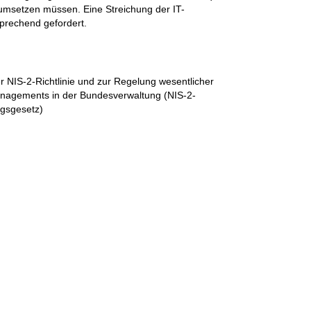
msetzen müssen. Eine Streichung der IT-
o
prechend gefordert.
S
e
i
 NIS-2-Richtlinie und zur Regelung wesentlicher
nagements in der Bundesverwaltung (NIS-2-
t
gsgesetz)
e