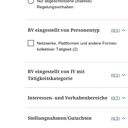
Nur abgeschlossene (inaktive)
Regelungsvorhaben
RV eingestellt von Personentyp
(
0
/
1
)
Netzwerke, Plattformen und andere Formen
kollektiver Tätigkeit (2)
RV eingestellt von IV mit
(
0
/
1
)
Tätigkeitskategorie
Interessen- und Vorhabenbereiche
(
0
/
7
)
Stellungnahmen/​Gutachten
(
0
/
3
)