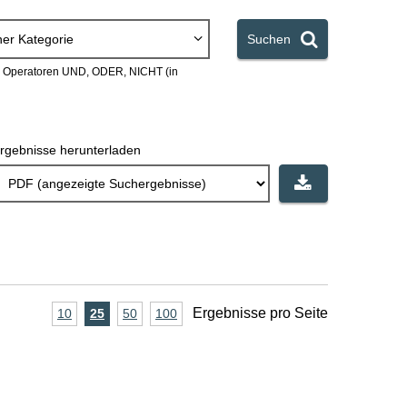
ner Kategorie
Suchen
en Operatoren UND, ODER, NICHT (in
rgebnisse herunterladen
A
Ergebnisse pro Seite
10
Ergebnisse
25
Ergebnisse
50
Ergebnisse
100
Ergebnisse
pro
pro
pro
pro
n
Seite
Seite
Seite
Seite
z
a