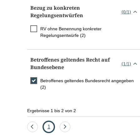
Bezug zu konkreten
(
0
/
1
)
Regelungsentwürfen
RV ohne Benennung konkreter
Regelungsentwürfe (2)
Betroffenes geltendes Recht auf
(
1
/
1
)
Bundesebene
Betroffenes geltendes Bundesrecht angegeben
(2)
Ergebnisse 1 bis 2 von 2
Eine
Seite
Eine
1
Seite
Seite