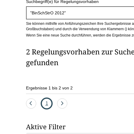
Suchbegriff(e) für Regelungsvorhaben
c
h
Sie können mithilfe von Anführungszeichen Ihre Suchergebnisse auf
b
Großbuchstaben) und durch die Verwendung von Klammern () könn
Wenn Sie eine neue Suche durchführen, werden die Ergebnisse z
o
2 Regelungsvorhaben zur Suche
x
gefunden
Ergebnisse 1 bis 2 von 2
Eine
Seite
Eine
1
Seite
Seite
zurück
vor
Aktive Filter