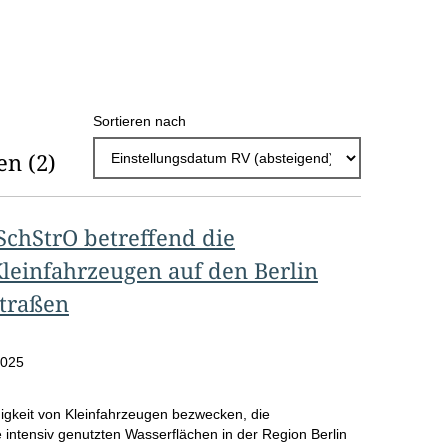
h
l
E
Sortieren nach
r
en
(2)
g
e
b
SchStrO betreffend die
n
leinfahrzeugen auf den Berlin
i
traßen
s
s
2025
e
igkeit von Kleinfahrzeugen bezwecken, die
p
intensiv genutzten Wasserflächen in der Region Berlin