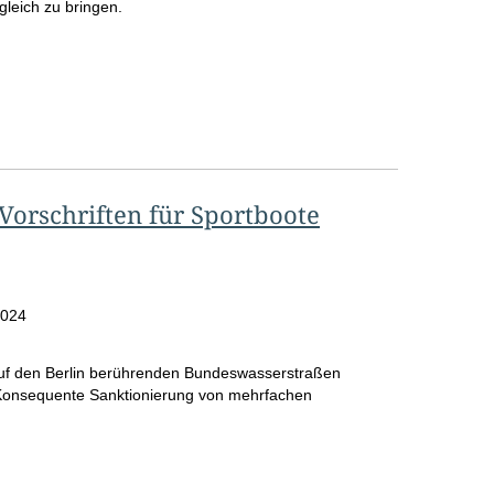
r
leich zu bringen.
o
S
e
i
t
 Vorschriften für Sportboote
e
2024
auf den Berlin berührenden Bundeswasserstraßen
) Konsequente Sanktionierung von mehrfachen