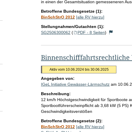
in einen der Gesamtsituation gemesseneren Ausg
Betroffene Bundesgesetze (1):
BinSchStrO 2012
[alle RV hierzu]
Stellungnahmen/Gutachten (1):
SG2506300062
(
PDF - 8 Seiten
)
Binnenschifffahrtsrechtliche
Aktiv vom 10.06.2024 bis 30.06.2025
Angegeben von:
IGeL Initiative Gewässer-Lärmschutz
am
10.06.
Beschreibung:
12 km/h Höchstgeschwindigkeit für Sportboote 
Sportbootführerscheinpflicht ab 3,68 kW (5 PS
Geschwindigkeitsverstößen
Betroffene Bundesgesetze (2):
BinSchStrO 2012
[alle RV hierzu]