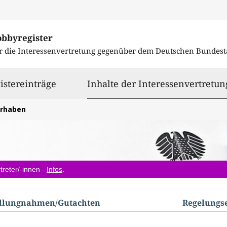
obbyregister
r die Interessenvertretung gegenüber dem
Deutschen Bundest
istereinträge
Inhalte der Interessenvertretun
orhaben
treter/-innen -
Infos
.
ellungnahmen/​Gutachten
Regelungs