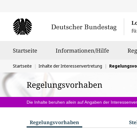
L
fü
Hauptnavigation
Startseite
Informationen/Hilfe
Reg
Sie
Startseite
Inhalte der Interessenvertretung
Regelungsv
befinden
Regelungsvorhaben
sich
hier:
Die Inhalte beruhen allein auf Angaben der Interessenver
Regelungs­vorhaben
St
S
u