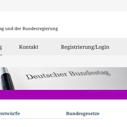
Direkt
Direkt
zu
zum
ag und der Bundesregierung
den
Inhalt
Suchergeb
ausgewählt
g
Kontakt
Registrierung/Login
­entwürfe
Bundes­gesetze