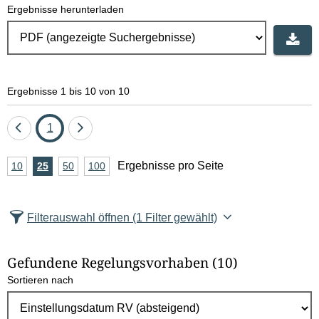
Ergebnisse herunterladen
Ergebnisse 1 bis 10 von 10
Eine
Seite
Eine
1
Seite
Seite
A
Ergebnisse pro Seite
10
Ergebnisse
25
Ergebnisse
50
Ergebnisse
100
Ergebnisse
zurück
vor
n
pro
pro
pro
pro
Seite
Seite
Seite
Seite
z
Filterauswahl öffnen
(1 Filter gewählt)
a
h
Gefundene Regelungsvorhaben
(10)
l
Sortieren nach
E
r