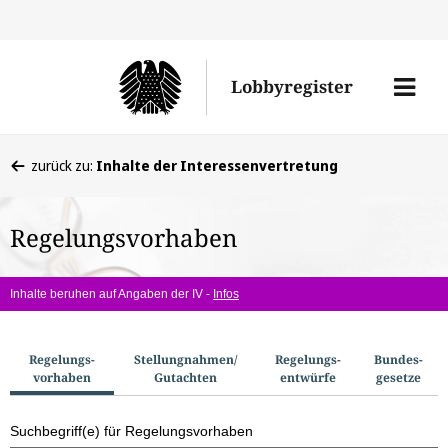
Direkt
Direk
zu
zum
Men
Lobbyregister
den
Inhal
öffne
Sucherge
Sie
zurück zu:
Inhalte der Interessenvertretung
befinden
sich
Regelungsvorhaben
hier:
Inhalte beruhen auf Angaben der IV -
Infos
S
Regelungs­
Stellungnahmen/​
Regelungs­
Bundes­
vorhaben
Gutachten
entwürfe
gesetze
u
c
Suchbegriff(e) für Regelungsvorhaben