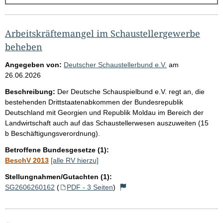
g
e
b
Arbeitskräftemangel im Schaustellergewerbe
n
beheben
i
Angegeben von:
Deutscher Schaustellerbund e.V.
am
s
26.06.2026
s
Beschreibung:
Der Deutsche Schauspielbund e.V. regt an, die
e
bestehenden Drittstaatenabkommen der Bundesrepublik
Deutschland mit Georgien und Republik Moldau im Bereich der
p
Landwirtschaft auch auf das Schaustellerwesen auszuweiten (15
r
b Beschäftigungsverordnung).
o
Betroffene Bundesgesetze (1):
S
BeschV 2013
[alle RV hierzu]
e
Stellungnahmen/Gutachten (1):
i
SG2606260162
(
PDF - 3 Seiten
)
t
e