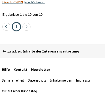
BeschV 2013
[alle RV hierzu]
Ergebnisse 1 bis 10 von 10
Eine
Seite
Eine
1
Seite
Seite
zurück
vor
Sie
zurück zu:
Inhalte der Interessenvertretung
befinden
sich
hier:
Interne
Hilfe
Kontakt
Newsletter
Links
Barrierefreiheit
Datenschutz
Inhalte melden
Impressum
© Deutscher Bundestag