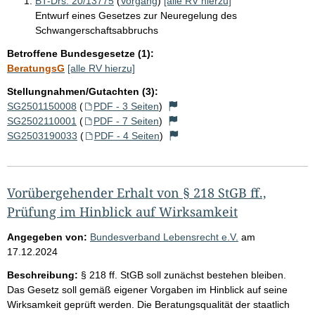
BT-Drs. 20/13775
(
Vorgang
)
[alle RV hierzu]
Entwurf eines Gesetzes zur Neuregelung des
Schwangerschaftsabbruchs
Betroffene Bundesgesetze (1):
BeratungsG
[alle RV hierzu]
Stellungnahmen/Gutachten (3):
SG2501150008
(
PDF - 3 Seiten
)
SG2502110001
(
PDF - 7 Seiten
)
SG2503190033
(
PDF - 4 Seiten
)
Vorübergehender Erhalt von § 218 StGB ff.,
Prüfung im Hinblick auf Wirksamkeit
Angegeben von:
Bundesverband Lebensrecht e.V.
am
17.12.2024
Beschreibung:
§ 218 ff. StGB soll zunächst bestehen bleiben.
Das Gesetz soll gemäß eigener Vorgaben im Hinblick auf seine
Wirksamkeit geprüft werden. Die Beratungsqualität der staatlich