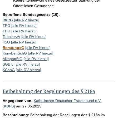
Referentenentwurf eines Gesetzes zur Stärkung der
Öffentlichen Gesundheit
Betroffene Bundesgesetze (10):
BKRG
[alle RV hierzu]
TPG
[alle RV hierzu]
TFG
[alle RV hierzu]
TabakerzV
[alle RV hierzu]
IfSG
[alle RV hierzu]
BeratungsG
[alle RV hierzu]
KonvBehSchG
[alle RV hierzu]
AlkopopStG
[alle RV hierzu]
SGB 5
[alle RV hierzu]
KCanG
[alle RV hierzu]
Beibehaltung der Regelungen des § 218a
Angegeben von:
Katholischer Deutscher Frauenbund e.V.
(KDFB)
am
27.06.2025
Beschreibung:
Beibehaltung der Regelungen des § 218a im