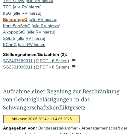
TPG-GewV
[alle RV hierzu]
TFG
[alle RV hierzu]
IfSG
[alle RV hierzu]
BeratungsG
[alle RV hierzu]
KonvBehSchG
[alle RV hierzu]
AlkopopStG
[alle RV hierzu]
SGB 5
[alle RV hierzu]
KCanG
[alle RV hierzu]
Stellungnahmen/Gutachten (2):
SG2407180011
(
PDF - 6 Seiten
)
SG2501030011
(
PDF - 8 Seiten
)
Aufnahme einer Regelung zur Beschränkung
von Gehsteigbelästigungen in das
Schwangerschaftskonfliktgesetz
Aktiv vom 30.06.2024 bis 04.06.2026
Angegeben von:
Bundesärztekammer - Arbeitsgemeinschaft der