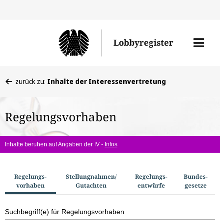
Direkt
Direk
zu
zum
Men
Lobbyregister
den
Inhal
öffne
Sucherge
Sie
zurück zu:
Inhalte der Interessenvertretung
befinden
sich
Regelungsvorhaben
hier:
Inhalte beruhen auf Angaben der IV -
Infos
S
Regelungs­
Stellungnahmen/​
Regelungs­
Bundes­
vorhaben
Gutachten
entwürfe
gesetze
u
c
Suchbegriff(e) für Regelungsvorhaben