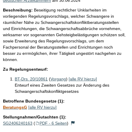
deutschen Ärztekammern
am
30.06.2024
Beschreibung:
Beseitigung rechtlicher Unklarheiten im
vorliegenden Regelungsvorschlags, welcher Schwangere in
räumlicher Nähe zu Schwangerschaftskonfliktberatungsstellen
und Einrichtungen, die Schwangerschaftsabbrüche vornehmen,
wirksamer vor sogenannten Gehsteigbelästigungen schützen soll,
sowie Erweiterung des Regelungsvorschlags, um dem
Fachpersonal der Beratungsstellen und Enrichtungen noch
besser zu errmöglichen, ihrer Tätigkeit ungestört nachgehen zu
können.
Zu Regelungsentwurf:
BT-Drs. 20/10861
(
Vorgang
)
[alle RV hierzu]
Entwurf eines Zweiten Gesetzes zur Änderung des
Schwangerschaftskonfliktgesetzes
Betroffene Bundesgesetze (1):
BeratungsG
[alle RV hierzu]
Stellungnahmen/Gutachten (1):
SG2406240163
(
PDF - 6 Seiten
)