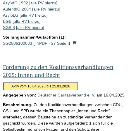
AsylVfG 1992
[alle RV hierzu]
AufenthG 2004
[alle RV hierzu]
AsylbLG
[alle RV hierzu]
BGB
[alle RV hierzu]
SGB 8
[alle RV hierzu]
Stellungnahmen/Gutachten (1):
SG2506100033
(
PDF - 27 Seiten
)
Forderung zu den Koalitionsverhandlungen
2025: Innen und Recht
Aktiv vom 16.04.2025 bis 25.03.2026
Angegeben von:
Deutscher Caritasverband e. V.
am
16.04.2025
Beschreibung:
Zu den Koalitionsverhandlungen zwischen CDU,
CSU und SPD wurde ein Thesenpapier „Innen und Recht“
erarbeitet, dessen Bausteine an zuständige Verhandelnden
geschickt wurden. Diese wurden aufgefordert: 1.sich für die
Selbstbestimmung von Frauen und den Schutz ihrer