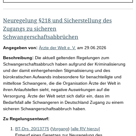
g
e
b
Neuregelung §218 und Sicherstellung des
n
Zugangs zu sicheren
i
Schwangerschaftsabbrüchen
s
Angegeben von:
Ärzte der Welt e. V.
am
29.06.2026
s
Beschreibung:
Die aktuell geltenden Regelungen zum
e
Schwangerschaftsabbruch haben aufgrund der Kriminalisierung
p
und der damit einhergehenden Stigmatisierung und des
bürokratischen Aufwands insbesondere für benachteiligte und
r
mittellose Schwangere, die die Organisation Ärzte der Welt in
o
ihren Anlaufstellen sieht, negative Auswirkungen auf die
S
Versorgung. Ärzte der Welt setzt sich dafür ein, dass im
Bedarfsfall alle Schwangeren in Deutschland Zugang zu einem
e
sicheren Schwangerschaftsabbruch haben.
i
Zu Regelungsentwurf:
t
e
BT-Drs. 20/13775
(
Vorgang
)
[alle RV hierzu]
Entwurf eines Gesetzes zur Neuregelung des