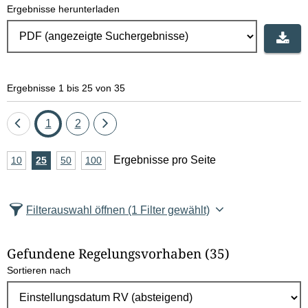
Ergebnisse herunterladen
Ergebnisse 1 bis 25 von 35
Eine
Seite
Seite
Eine
1
2
Seite
Seite
A
Ergebnisse pro Seite
10
Ergebnisse
25
Ergebnisse
50
Ergebnisse
100
Ergebnisse
zurück
vor
n
pro
pro
pro
pro
Seite
Seite
Seite
Seite
z
Filterauswahl öffnen
(1 Filter gewählt)
a
h
Gefundene Regelungsvorhaben
(35)
l
Sortieren nach
E
r