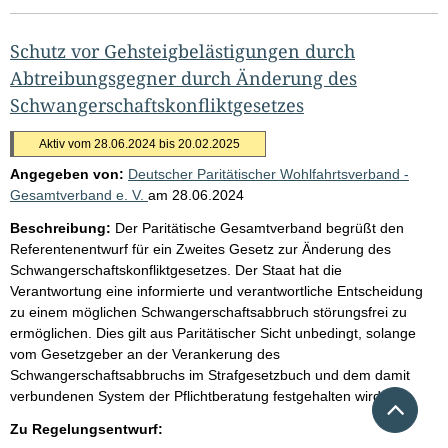
Schutz vor Gehsteigbelästigungen durch
Abtreibungsgegner durch Änderung des
Schwangerschaftskonfliktgesetzes
Aktiv vom 28.06.2024 bis 20.02.2025
Angegeben von:
Deutscher Paritätischer Wohlfahrtsverband -
Gesamtverband e. V.
am
28.06.2024
Beschreibung:
Der Paritätische Gesamtverband begrüßt den
Referentenentwurf für ein Zweites Gesetz zur Änderung des
Schwangerschaftskonfliktgesetzes. Der Staat hat die
Verantwortung eine informierte und verantwortliche Entscheidung
zu einem möglichen Schwangerschaftsabbruch störungsfrei zu
ermöglichen. Dies gilt aus Paritätischer Sicht unbedingt, solange
vom Gesetzgeber an der Verankerung des
Schwangerschaftsabbruchs im Strafgesetzbuch und dem damit
verbundenen System der Pflichtberatung festgehalten wird.
Nach 
Zu Regelungsentwurf: