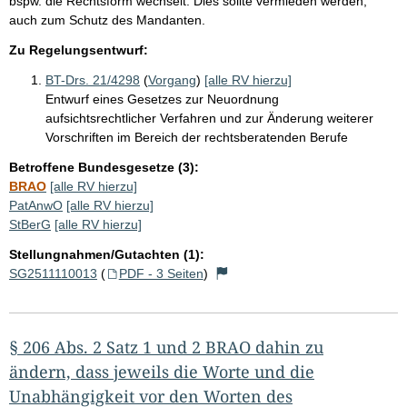
bspw. die Rechtsform wechselt. Dies sollte vermieden werden,
auch zum Schutz des Mandanten.
Zu Regelungsentwurf:
BT-Drs. 21/4298
(
Vorgang
)
[alle RV hierzu]
Entwurf eines Gesetzes zur Neuordnung
aufsichtsrechtlicher Verfahren und zur Änderung weiterer
Vorschriften im Bereich der rechtsberatenden Berufe
Betroffene Bundesgesetze (3):
BRAO
[alle RV hierzu]
PatAnwO
[alle RV hierzu]
StBerG
[alle RV hierzu]
Stellungnahmen/Gutachten (1):
SG2511110013
(
PDF - 3 Seiten
)
§ 206 Abs. 2 Satz 1 und 2 BRAO dahin zu
ändern, dass jeweils die Worte und die
Unabhängigkeit vor den Worten des