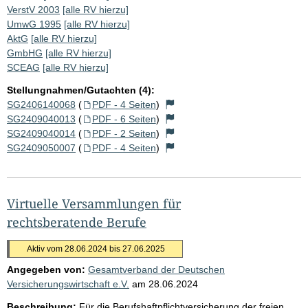
VerstV 2003
[alle RV hierzu]
UmwG 1995
[alle RV hierzu]
AktG
[alle RV hierzu]
GmbHG
[alle RV hierzu]
SCEAG
[alle RV hierzu]
Stellungnahmen/Gutachten (4):
SG2406140068
(
PDF - 4 Seiten
)
SG2409040013
(
PDF - 6 Seiten
)
SG2409040014
(
PDF - 2 Seiten
)
SG2409050007
(
PDF - 4 Seiten
)
Virtuelle Versammlungen für
rechtsberatende Berufe
Aktiv vom 28.06.2024 bis 27.06.2025
Angegeben von:
Gesamtverband der Deutschen
Versicherungswirtschaft e.V.
am
28.06.2024
Beschreibung:
Für die Berufshaftpflichtversicherung der freien