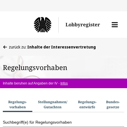
Direkt
Direk
zu
zum
Men
Lobbyregister
den
Inhal
öffne
Sucherge
Sie
zurück zu:
Inhalte der Interessenvertretung
befinden
sich
Regelungsvorhaben
hier:
Inhalte beruhen auf Angaben der IV -
Infos
S
Regelungs­
Stellungnahmen/​
Regelungs­
Bundes­
vorhaben
Gutachten
entwürfe
gesetze
u
c
Suchbegriff(e) für Regelungsvorhaben