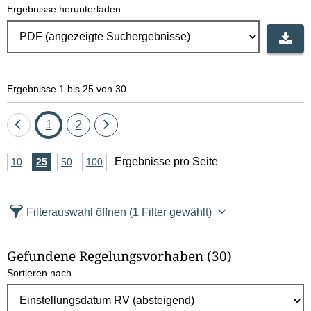
Ergebnisse herunterladen
Ergebnisse 1 bis 25 von 30
Eine
Seite
Seite
Eine
1
2
Seite
Seite
A
Ergebnisse pro Seite
10
Ergebnisse
25
Ergebnisse
50
Ergebnisse
100
Ergebnisse
zurück
vor
n
pro
pro
pro
pro
Seite
Seite
Seite
Seite
z
Filterauswahl öffnen
(1 Filter gewählt)
a
h
Gefundene Regelungsvorhaben
(30)
l
Sortieren nach
E
r