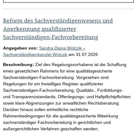
g
e
b
Reform des Sachverständigenwesens und
n
Anerkennung qualifizierter
i
Sachverständigen-Fachvorbereitung
s
Angegeben von:
Sandra Diana Wolczik –
s
Sachverständigenkanzlei Wolczik
am
31.07.2026
e
Beschreibung:
Ziel des Regelungsvorhabens ist die Schaffung
p
eines gesetzlichen Rahmens für eine qualitätsgesicherte
Sachverständigen-Fachvorbereitung. Vorgesehen sind
r
Regelungen für ein freiwilliges Register qualifizierter
o
Sachverständigen-Fachvorbereitung, Qualitäts-, Fortbildungs-
S
und Transparenzstandards, Offenlegungs- und Haftpflichtpflichten
sowie klare Abgrenzungen zur anwaltlichen Rechtsberatung.
e
Darüber hinaus sollen einheitliche rechtliche
i
Rahmenbedingungen für die qualitätsgesicherte Mitwirkung
t
sachverständiger Fachvorbereitung in gerichtlichen und
außergerichtlichen Verfahren geschaffen werden.
e