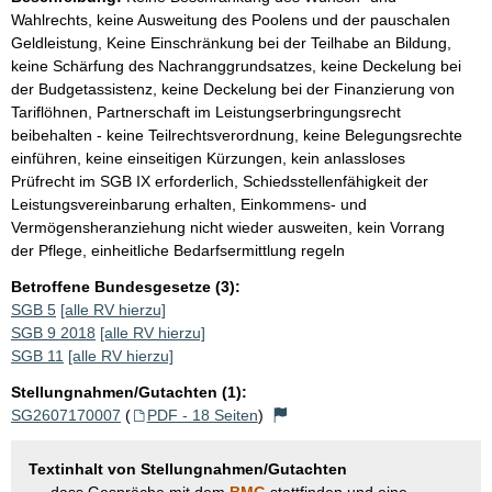
Wahlrechts, keine Ausweitung des Poolens und der pauschalen
Geldleistung, Keine Einschränkung bei der Teilhabe an Bildung,
keine Schärfung des Nachranggrundsatzes, keine Deckelung bei
der Budgetassistenz, keine Deckelung bei der Finanzierung von
Tariflöhnen, Partnerschaft im Leistungserbringungsrecht
beibehalten - keine Teilrechtsverordnung, keine Belegungsrechte
einführen, keine einseitigen Kürzungen, kein anlassloses
Prüfrecht im SGB IX erforderlich, Schiedsstellenfähigkeit der
Leistungsvereinbarung erhalten, Einkommens- und
Vermögensheranziehung nicht wieder ausweiten, kein Vorrang
der Pflege, einheitliche Bedarfsermittlung regeln
Betroffene Bundesgesetze (3):
SGB 5
[alle RV hierzu]
SGB 9 2018
[alle RV hierzu]
SGB 11
[alle RV hierzu]
Stellungnahmen/Gutachten (1):
SG2607170007
(
PDF - 18 Seiten
)
Textinhalt von Stellungnahmen/Gutachten
..., dass Gespräche mit dem
BMG
stattfinden und eine