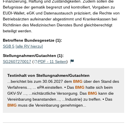
Finanzierung, Haftung und Zuständigkeiten. Zudem sollen die
Befugnisse der gematik begrenzt und kontrolliert, Vorgaben zu
EUDI-Wallet, eGK und Datenaustausch präzisiert, die Rechte von
Betriebsärzten aufeinander abgestimmt und Krankenkassen bei
Richtlinien des Medizinischen Dienstes Bund gleichberechtigt
beteiligt werden.
Betroffene Bundesgesetze (1):
SGB 5
[alle RV hierzu]
Stellungnahmen/Gutachten (1):
SG2607270017
(
PDF - 11 Seiten
)
Textinhalt von Stellungnahmen/Gutachten
...berichtet bis zum 30.06.2027 dem
BMG
über den Stand des
Verfahrens..., ... ePA einstellen. • Das
BMG
hatte sich beim
GKV-SV ..., ...nichtärztliche Versorgung. Das
BMG
kann die
Vereinbarung beanstanden..., ...Industrie) zu treffen. • Das
BMG
muss die Vereinbarung genehmigen...