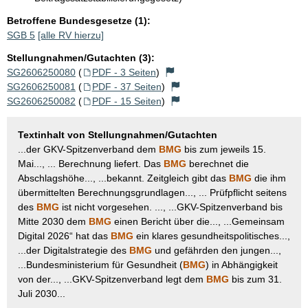
Betroffene Bundesgesetze (1):
SGB 5
[alle RV hierzu]
Stellungnahmen/Gutachten (3):
SG2606250080
(
PDF - 3 Seiten
)
SG2606250081
(
PDF - 37 Seiten
)
SG2606250082
(
PDF - 15 Seiten
)
Textinhalt von Stellungnahmen/Gutachten
...der GKV-Spitzenverband dem
BMG
bis zum jeweils 15.
Mai..., ... Berechnung liefert. Das
BMG
berechnet die
Abschlagshöhe..., ...bekannt. Zeitgleich gibt das
BMG
die ihm
übermittelten Berechnungsgrundlagen..., ... Prüfpflicht seitens
des
BMG
ist nicht vorgesehen. ..., ...GKV-Spitzenverband bis
Mitte 2030 dem
BMG
einen Bericht über die..., ...Gemeinsam
Digital 2026“ hat das
BMG
ein klares gesundheitspolitisches...,
...der Digitalstrategie des
BMG
und gefährden den jungen...,
...Bundesministerium für Gesundheit (
BMG
) in Abhängigkeit
von der..., ...GKV-Spitzenverband legt dem
BMG
bis zum 31.
Juli 2030...