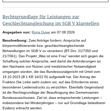
g
e
b
Rechtsgrundlage für Leistungen zur
n
Geschlechtsangleichung im SGB V klarstellen
i
Angegeben von:
Rona Duwe
am
07.08.2026
s
Beschreibung:
Zwei Anträge fordern, Ansprüche auf
s
körpermodifizierende bzw. geschlechtsangleichende
e
Behandlungen im SGB V zu verankern (BT-Drs. 21/7350 und
21/7061). Das Projekt „Was ist eine Frau" wendet sich gegen die
p
Schaffung solcher Ansprüche, weil damit die Anforderungen an
r
den Nachweis von Nutzen und medizinischer Notwendigkeit
o
umgangen würden, die das Bundessozialgericht mit Urteil vom
19.10.2023 (B 1 KR 16/22 R) aufgestellt hat. Der Antrag der
S
Fraktion Die Linke sieht zudem vor, auf das Erfordernis eines
e
besonderen Leidensdrucks zu verzichten. Ebenfalls Gegenstand
i
ist die Rechtsgrundlage der Beauftragung des Gemeinsamen
Bundesausschusses. Ziel ist, dass entsprechende Leistungen –
t
insbesondere bei Minderjährigen – nur auf Grundlage belastbarer
e
Evidenz erbracht werden.