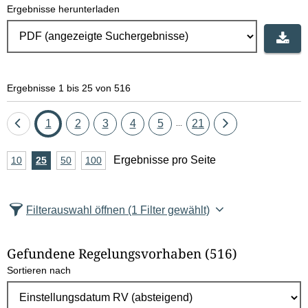
Ergebnisse herunterladen
Ergebnisse 1 bis 25 von 516
Eine
Seite
Seite
Seite
Seite
Seite
Seite
Eine
1
2
3
4
5
21
...
Seite
Seite
A
Ergebnisse pro Seite
10
Ergebnisse
25
Ergebnisse
50
Ergebnisse
100
Ergebnisse
zurück
vor
n
pro
pro
pro
pro
Seite
Seite
Seite
Seite
z
Filterauswahl öffnen
(1 Filter gewählt)
a
h
Gefundene Regelungsvorhaben
(516)
l
Sortieren nach
E
r