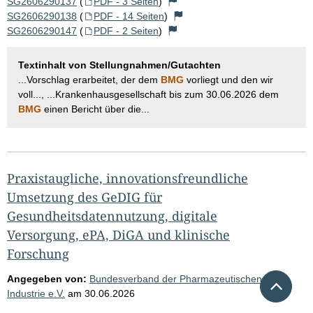
SG2606290137
(
PDF - 3 Seiten
)
SG2606290138
(
PDF - 14 Seiten
)
SG2606290147
(
PDF - 2 Seiten
)
Textinhalt von Stellungnahmen/Gutachten
...Vorschlag erarbeitet, der dem
BMG
vorliegt und den wir
voll..., ...Krankenhausgesellschaft bis zum 30.06.2026 dem
BMG
einen Bericht über die...
Praxistaugliche, innovationsfreundliche
Umsetzung des GeDIG für
Gesundheitsdatennutzung, digitale
Versorgung, ePA, DiGA und klinische
Forschung
Angegeben von:
Bundesverband der Pharmazeutischen
Nach 
Industrie e.V.
am
30.06.2026