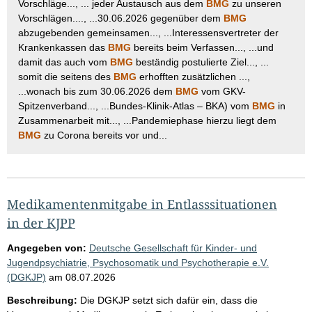
Vorschläge..., ... jeder Austausch aus dem
BMG
zu unseren
Vorschlägen...., ...30.06.2026 gegenüber dem
BMG
abzugebenden gemeinsamen..., ...Interessensvertreter der
Krankenkassen das
BMG
bereits beim Verfassen..., ...und
damit das auch vom
BMG
beständig postulierte Ziel..., ...
somit die seitens des
BMG
erhofften zusätzlichen ...,
...wonach bis zum 30.06.2026 dem
BMG
vom GKV-
Spitzenverband..., ...Bundes-Klinik-Atlas – BKA) vom
BMG
in
Zusammenarbeit mit..., ...Pandemiephase hierzu liegt dem
BMG
zu Corona bereits vor und...
Medikamentenmitgabe in Entlasssituationen
in der KJPP
Angegeben von:
Deutsche Gesellschaft für Kinder- und
Jugendpsychiatrie, Psychosomatik und Psychotherapie e.V.
(DGKJP)
am
08.07.2026
Beschreibung:
Die DGKJP setzt sich dafür ein, dass die