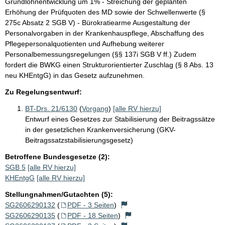
Grundlohnentwicklung um 1% - Streichung der geplanten
Erhöhung der Prüfquoten des MD sowie der Schwellenwerte (§
275c Absatz 2 SGB V) - Bürokratiearme Ausgestaltung der
Personalvorgaben in der Krankenhauspflege, Abschaffung des
Pflegepersonalquotienten und Aufhebung weiterer
Personalbemessungsregelungen (§§ 137i SGB V ff.) Zudem
fordert die BWKG einen Strukturorientierter Zuschlag (§ 8 Abs. 13
neu KHEntgG) in das Gesetz aufzunehmen.
Zu Regelungsentwurf:
BT-Drs. 21/6130
(
Vorgang
)
[alle RV hierzu]
Entwurf eines Gesetzes zur Stabilisierung der Beitragssätze
in der gesetzlichen Krankenversicherung (GKV-
Beitragssatzstabilisierungsgesetz)
Betroffene Bundesgesetze (2):
SGB 5
[alle RV hierzu]
KHEntgG
[alle RV hierzu]
Stellungnahmen/Gutachten (5):
SG2606290132
(
PDF - 3 Seiten
)
SG2606290135
(
PDF - 18 Seiten
)