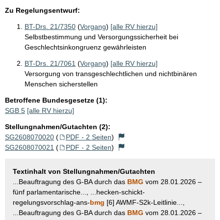
Zu Regelungsentwurf:
BT-Drs. 21/7350
(
Vorgang
)
[alle RV hierzu]
Selbstbestimmung und Versorgungssicherheit bei
Geschlechtsinkongruenz gewährleisten
BT-Drs. 21/7061
(
Vorgang
)
[alle RV hierzu]
Versorgung von transgeschlechtlichen und nichtbinären
Menschen sicherstellen
Betroffene Bundesgesetze (1):
SGB 5
[alle RV hierzu]
Stellungnahmen/Gutachten (2):
SG2608070020
(
PDF - 2 Seiten
)
SG2608070021
(
PDF - 2 Seiten
)
Textinhalt von Stellungnahmen/Gutachten
...Beauftragung des G-BA durch das
BMG
vom 28.01.2026 –
fünf parlamentarische..., ...hecken-schickt-
regelungsvorschlag-ans-
bmg
[6] AWMF-S2k-Leitlinie...,
...Beauftragung des G-BA durch das
BMG
vom 28.01.2026 –