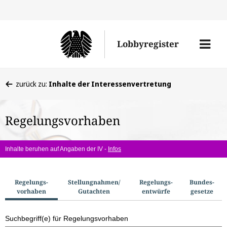
Direkt
Direk
zu
zum
Men
Lobbyregister
den
Inhal
öffne
Sucherge
Sie
zurück zu:
Inhalte der Interessenvertretung
befinden
sich
Regelungsvorhaben
hier:
Inhalte beruhen auf Angaben der IV -
Infos
S
Regelungs­
Stellungnahmen/​
Regelungs­
Bundes­
vorhaben
Gutachten
entwürfe
gesetze
u
c
Suchbegriff(e) für Regelungsvorhaben