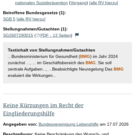
nationalen Suizidprävention
(
Vorgang
)
[alle RV hierzu]
Betroffene Bundesgesetze (1):
SGB 5
[alle RV hierzu]
Stellungnahmen/Gutachten (1):
SG2607290015
(
PDF - 13 Seiten
)
Textinhalt von Stellungnahmen/Gutachten
...Bundesministerium für Gesundheit (
BMG
) im Jahr 2024
zunächst ..., ... im Geschäftsbereich des
BMG
. Sie soll
zentrale Aufgaben..., ...Beabsichtigte Neuregelung Das
BMG
evaluiert die Wirkungen...
Keine Kürzungen im Recht der
Eingliederungshilfe
Angegeben von:
Bundesvereinigung Lebenshilfe
am
17.07.2026
Beschreibung:
Keine Beschränkung des Wunsch- und