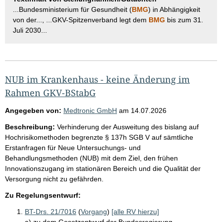
...Bundesministerium für Gesundheit (
BMG
) in Abhängigkeit
von der..., ...GKV-Spitzenverband legt dem
BMG
bis zum 31.
Juli 2030...
NUB im Krankenhaus - keine Änderung im
Rahmen GKV-BStabG
Angegeben von:
Medtronic GmbH
am
14.07.2026
Beschreibung:
Verhinderung der Ausweitung des bislang auf
Hochrisikomethoden begrenzte § 137h SGB V auf sämtliche
Erstanfragen für Neue Untersuchungs- und
Behandlungsmethoden (NUB) mit dem Ziel, den frühen
Innovationszugang im stationären Bereich und die Qualität der
Versorgung nicht zu gefährden.
Zu Regelungsentwurf:
BT-Drs. 21/7016
(
Vorgang
)
[alle RV hierzu]
a) zu dem Gesetzentwurf der Bundesregierung -