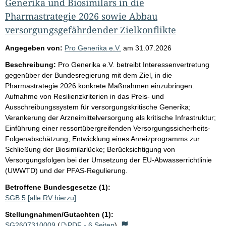
Generika und Biosimilars in die
Pharmastrategie 2026 sowie Abbau
versorgungsgefährdender Zielkonflikte
Angegeben von:
Pro Generika e.V.
am
31.07.2026
Beschreibung:
Pro Generika e.V. betreibt Interessenvertretung
gegenüber der Bundesregierung mit dem Ziel, in die
Pharmastrategie 2026 konkrete Maßnahmen einzubringen:
Aufnahme von Resilienzkriterien in das Preis- und
Ausschreibungssystem für versorgungskritische Generika;
Verankerung der Arzneimittelversorgung als kritische Infrastruktur;
Einführung einer ressortübergreifenden Versorgungssicherheits-
Folgenabschätzung; Entwicklung eines Anreizprogramms zur
Schließung der Biosimilarlücke; Berücksichtigung von
Versorgungsfolgen bei der Umsetzung der EU-Abwasserrichtlinie
(UWWTD) und der PFAS-Regulierung.
Betroffene Bundesgesetze (1):
SGB 5
[alle RV hierzu]
Stellungnahmen/Gutachten (1):
SG2607310009
(
PDF - 6 Seiten
)