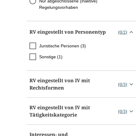
Nur abgeschlossene (inaktive)
Regelungsvorhaben
RV eingestellt von Personentyp
(
0
/
2
)
Juristische Personen (3)
Sonstige (1)
RV eingestellt von IV mit
(
0
/
3
)
Rechtsformen
RV eingestellt von IV mit
(
0
/
3
)
Tätigkeitskategorie
Interessen- und