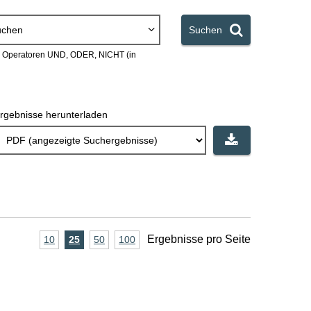
uchen
Suchen
en Operatoren UND, ODER, NICHT (in
rgebnisse herunterladen
A
Ergebnisse pro Seite
10
Ergebnisse
25
Ergebnisse
50
Ergebnisse
100
Ergebnisse
pro
pro
pro
pro
n
Seite
Seite
Seite
Seite
z
a