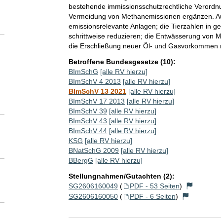
bestehende immissionsschutzrechtliche Veror
Vermeidung von Methanemissionen ergänzen. A
emissionsrelevante Anlagen; die Tierzahlen in 
schrittweise reduzieren; die Entwässerung von
die Erschließung neuer Öl- und Gasvorkommen r
Betroffene Bundesgesetze (10):
BImSchG
[alle RV hierzu]
BImSchV 4 2013
[alle RV hierzu]
BImSchV 13 2021
[alle RV hierzu]
BImSchV 17 2013
[alle RV hierzu]
BImSchV 39
[alle RV hierzu]
BImSchV 43
[alle RV hierzu]
BImSchV 44
[alle RV hierzu]
KSG
[alle RV hierzu]
BNatSchG 2009
[alle RV hierzu]
BBergG
[alle RV hierzu]
Stellungnahmen/Gutachten (2):
SG2606160049
(
PDF - 53 Seiten
)
SG2606160050
(
PDF - 6 Seiten
)