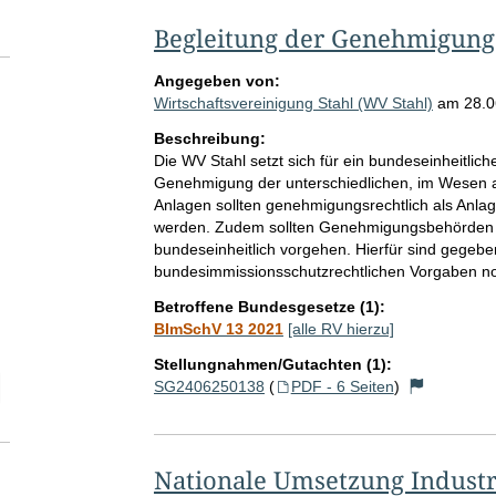
Begleitung der Genehmigung
Angegeben von:
Wirtschaftsvereinigung Stahl (WV Stahl)
am
28.0
Beschreibung:
Die WV Stahl setzt sich für ein bundeseinheitlic
Genehmigung der unterschiedlichen, im Wesen ab
Anlagen sollten genehmigungsrechtlich als Anlag
werden. Zudem sollten Genehmigungsbehörden
bundeseinheitlich vorgehen. Hierfür sind gegeben
bundesimmissionsschutzrechtlichen Vorgaben n
Betroffene Bundesgesetze (1):
BImSchV 13 2021
[alle RV hierzu]
Stellungnahmen/Gutachten (1):
elektion Anzahl der zu einem einzelnen RV abgegebenen Stellungnah
SG2406250138
(
PDF - 6 Seiten
)
Nationale Umsetzung Industri