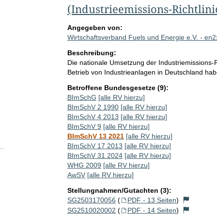
(Industrieemissions-Richtlini
Angegeben von:
Wirtschaftsverband Fuels und Energie e.V. - en2
Beschreibung:
Die nationale Umsetzung der Industriemissions-Ri
Betrieb von Industrieanlagen in Deutschland habe
Betroffene Bundesgesetze (9):
BImSchG
[alle RV hierzu]
BImSchV 2 1990
[alle RV hierzu]
BImSchV 4 2013
[alle RV hierzu]
BImSchV 9
[alle RV hierzu]
BImSchV 13 2021
[alle RV hierzu]
BImSchV 17 2013
[alle RV hierzu]
BImSchV 31 2024
[alle RV hierzu]
WHG 2009
[alle RV hierzu]
AwSV
[alle RV hierzu]
Stellungnahmen/Gutachten (3):
SG2503170056
(
PDF - 13 Seiten
)
SG2510020002
(
PDF - 14 Seiten
)