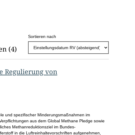
h
l
E
Sortieren nach
r
en
(4)
g
e
b
he Regulierung von
n
i
s
s
ele und spezifischer Minderungsmaßnahmen im
e
Verpflichtungen aus dem Global Methane Pledge sowie
p
liches Methanreduktionsziel im Bundes-
rstoff in die Luftreinhaltevorschriften aufgenehmen,