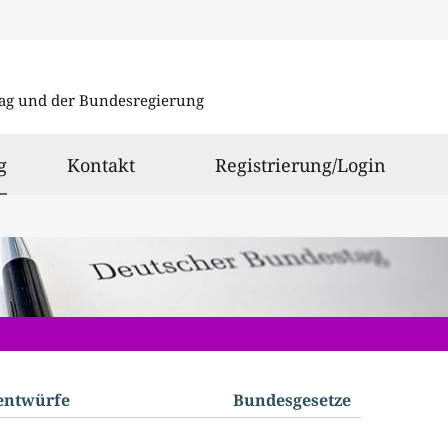
Direkt
Direkt
zu
zum
ag und der Bundesregierung
den
Inhalt
Suchergeb
ausgewählt
g
Kontakt
Registrierung/Login
­entwürfe
Bundes­gesetze