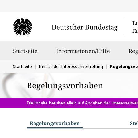
L
fü
Hauptnavigation
Startseite
Informationen/Hilfe
Reg
Sie
Startseite
Inhalte der Interessenvertretung
Regelungsv
befinden
Regelungsvorhaben
sich
hier:
Die Inhalte beruhen allein auf Angaben der Interessenver
Regelungs­vorhaben
St
S
u