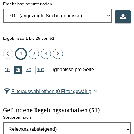
Ergebnisse herunterladen
Ergebnisse 1 bis 25 von 51
Eine
Seite
Seite
Seite
Eine
1
2
3
Seite
Seite
A
Ergebnisse pro Seite
10
Ergebnisse
25
Ergebnisse
50
Ergebnisse
100
Ergebnisse
zurück
vor
n
pro
pro
pro
pro
Seite
Seite
Seite
Seite
z
Filterauswahl öffnen
(0 Filter gewählt)
a
h
Gefundene Regelungsvorhaben
(51)
l
Sortieren nach
E
r