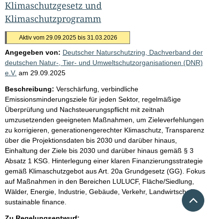
Klimaschutzgesetz und
Klimaschutzprogramm
Aktiv vom 29.09.2025 bis 31.03.2026
Angegeben von:
Deutscher Naturschutzring, Dachverband der
deutschen Natur-, Tier- und Umweltschutzorganisationen (DNR)
e.V.
am
29.09.2025
Beschreibung:
Verschärfung, verbindliche
Emissionsminderungsziele für jeden Sektor, regelmäßige
Überprüfung und Nachsteuerungspflicht mit zeitnah
umzusetzenden geeigneten Maßnahmen, um Zieleverfehlungen
zu korrigieren, generationengerechter Klimaschutz, Transparenz
über die Projektionsdaten bis 2030 und darüber hinaus,
Einhaltung der Ziele bis 2030 und darüber hinaus gemäß § 3
Absatz 1 KSG. Hinterlegung einer klaren Finanzierungsstrategie
gemäß Klimaschutzgebot aus Art. 20a Grundgesetz (GG). Fokus
auf Maßnahmen in den Bereichen LULUCF, Fläche/Siedlung,
Wälder, Energie, Industrie, Gebäude, Verkehr, Landwirtschaft,
Nach 
sustainable finance.
Zu Regelungsentwurf: