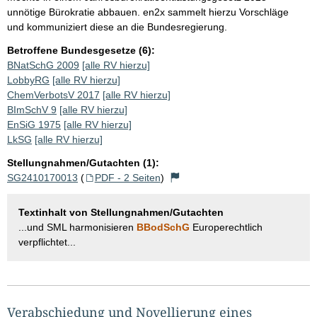
unnötige Bürokratie abbauen. en2x sammelt hierzu Vorschläge
und kommuniziert diese an die Bundesregierung.
Betroffene Bundesgesetze (6):
BNatSchG 2009
[alle RV hierzu]
LobbyRG
[alle RV hierzu]
ChemVerbotsV 2017
[alle RV hierzu]
BImSchV 9
[alle RV hierzu]
EnSiG 1975
[alle RV hierzu]
LkSG
[alle RV hierzu]
Stellungnahmen/Gutachten (1):
SG2410170013
(
PDF - 2 Seiten
)
Textinhalt von Stellungnahmen/Gutachten
...und SML harmonisieren
BBodSchG
Europerechtlich
verpflichtet...
Verabschiedung und Novellierung eines