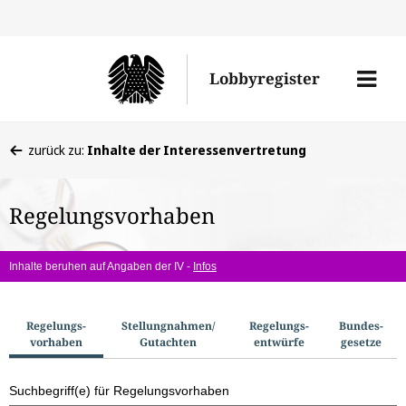
Direkt
Direk
zu
zum
Men
Lobbyregister
den
Inhal
öffne
Sucherge
Sie
zurück zu:
Inhalte der Interessenvertretung
befinden
sich
Regelungsvorhaben
hier:
Inhalte beruhen auf Angaben der IV -
Infos
S
Regelungs­
Stellungnahmen/​
Regelungs­
Bundes­
vorhaben
Gutachten
entwürfe
gesetze
u
c
Suchbegriff(e) für Regelungsvorhaben