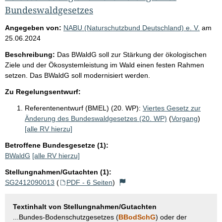
Bundeswaldgesetzes
Angegeben von:
NABU (Naturschutzbund Deutschland) e. V.
am
25.06.2024
Beschreibung:
Das BWaldG soll zur Stärkung der ökologischen
Ziele und der Ökosystemleistung im Wald einen festen Rahmen
setzen. Das BWaldG soll modernisiert werden.
Zu Regelungsentwurf:
Referentenentwurf (BMEL) (20. WP):
Viertes Gesetz zur
Änderung des Bundeswaldgesetzes (20. WP)
(
Vorgang
)
[alle RV hierzu]
Betroffene Bundesgesetze (1):
BWaldG
[alle RV hierzu]
Stellungnahmen/Gutachten (1):
SG2412090013
(
PDF - 6 Seiten
)
Textinhalt von Stellungnahmen/Gutachten
...Bundes-Bodenschutzgesetzes (
BBodSchG
) oder der