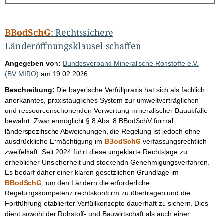
g
e
b
BBodSchG
: Rechtssichere
n
Länderöffnungsklausel schaffen
i
Angegeben von:
Bundesverband Mineralische Rohstoffe e.V.
s
(BV MIRO)
am
19.02.2026
s
Beschreibung:
Die bayerische Verfüllpraxis hat sich als fachlich
e
anerkanntes, praxistaugliches System zur umweltverträglichen
und ressourcenschonenden Verwertung mineralischer Bauabfälle
p
bewährt. Zwar ermöglicht § 8 Abs. 8 BBodSchV formal
r
länderspezifische Abweichungen, die Regelung ist jedoch ohne
o
ausdrückliche Ermächtigung im
BBodSchG
verfassungsrechtlich
zweifelhaft. Seit 2024 führt diese ungeklärte Rechtslage zu
S
erheblicher Unsicherheit und stockendn Genehmigungsverfahren.
e
Es bedarf daher einer klaren gesetzlichen Grundlage im
i
BBodSchG
, um den Ländern die erforderliche
Regelungskompetenz rechtskonform zu übertragen und die
t
Fortführung etablierter Verfüllkonzepte dauerhaft zu sichern. Dies
e
dient sowohl der Rohstoff- und Bauwirtschaft als auch einer