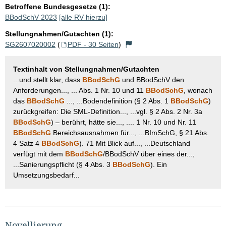
Betroffene Bundesgesetze (1):
BBodSchV 2023
[alle RV hierzu]
Stellungnahmen/Gutachten (1):
SG2607020002
(
PDF - 30 Seiten
)
Textinhalt von Stellungnahmen/Gutachten
...und stellt klar, dass
BBodSchG
und BBodSchV den
Anforderungen..., ... Abs. 1 Nr. 10 und 11
BBodSchG
, wonach
das
BBodSchG
..., ...Bodendefinition (§ 2 Abs. 1
BBodSchG
)
zurückgreifen: Die SML-Definition..., ...vgl. § 2 Abs. 2 Nr. 3a
BBodSchG
) – berührt, hätte sie..., .... 1 Nr. 10 und Nr. 11
BBodSchG
Bereichsausnahmen für..., ...BImSchG, § 21 Abs.
4 Satz 4
BBodSchG
). 71 Mit Blick auf..., ...Deutschland
verfügt mit dem
BBodSchG
/BBodSchV über eines der...,
...Sanierungspflicht (§ 4 Abs. 3
BBodSchG
). Ein
Umsetzungsbedarf...
Novellierung