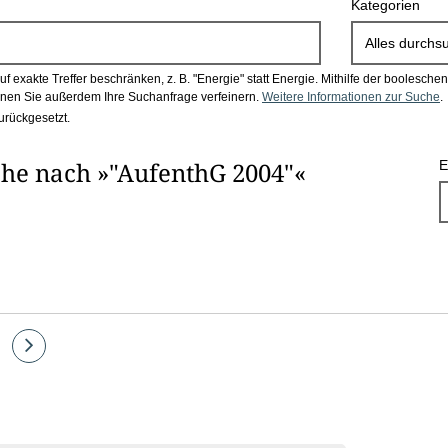
Kategorien
Alles durchs
 exakte Treffer beschränken, z. B. "Energie" statt Energie.
Mithilfe der boolesch
en Sie außerdem Ihre Suchanfrage verfeinern.
Weitere Informationen zur Suche
.
urückgesetzt.
he nach »"AufenthG 2004"«
E
te
Eine
Seite
vor