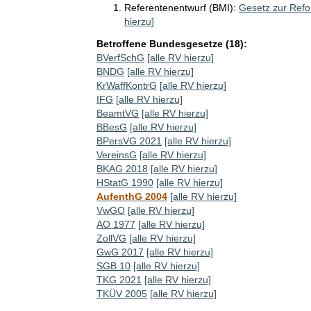
Referentenentwurf (BMI):
Gesetz zur Refo
hierzu]
Betroffene Bundesgesetze (18):
BVerfSchG
[alle RV hierzu]
BNDG
[alle RV hierzu]
KrWaffKontrG
[alle RV hierzu]
IFG
[alle RV hierzu]
BeamtVG
[alle RV hierzu]
BBesG
[alle RV hierzu]
BPersVG 2021
[alle RV hierzu]
VereinsG
[alle RV hierzu]
BKAG 2018
[alle RV hierzu]
HStatG 1990
[alle RV hierzu]
AufenthG 2004
[alle RV hierzu]
VwGO
[alle RV hierzu]
AO 1977
[alle RV hierzu]
ZollVG
[alle RV hierzu]
GwG 2017
[alle RV hierzu]
SGB 10
[alle RV hierzu]
TKG 2021
[alle RV hierzu]
TKÜV 2005
[alle RV hierzu]