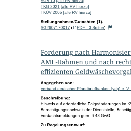
SGB 10
[alle RV hierzu]
TKG 2021
[alle RV hierzu]
TKÜV 2005
[alle RV hierzu]
Stellungnahmen/Gutachten (1):
SG2607170017
(
PDF - 3 Seiten
)
Forderung nach Harmonisier
AML-Rahmen und nach rechts
effizienten Geldwäschevorga
Angegeben von:
Verband deutscher Pfandbriefbanken (vdp) e. V.
Beschreibung:
Hinweis auf erforderliche Folgeänderungen im
Berechtigungsnachweis der Dienststelle, Beseiti
Verdachtsmeldungen gem. § 43 GwG
Zu Regelungsentwurf: