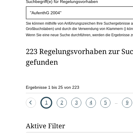
Suchbegriff(e) für Regelungsvorhaben
c
h
Sie können mithilfe von Anführungszeichen Ihre Suchergebnisse auf
b
Großbuchstaben) und durch die Verwendung von Klammern () könn
Wenn Sie eine neue Suche durchführen, werden die Ergebnisse z
o
223 Regelungsvorhaben zur Suc
x
gefunden
Ergebnisse 1 bis 25 von 223
Eine
Seite
Seite
Seite
Seite
Seite
Sei
1
2
3
4
5
9
...
Seite
zurück
Aktive Filter