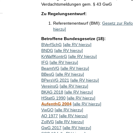
Verdachtsmeldungen gem. § 43 GwG
Zu Regelungsentwurf:
Referentenentwurf (BMI):
Gesetz zur Refo
hierzu]
Betroffene Bundesgesetze (18):
BVerfSchG
[alle RV hierzu]
BNDG
[alle RV hierzu]
KrWaffKontrG
[alle RV hierzu]
IFG
[alle RV hierzu]
BeamtVG
[alle RV hierzu]
BBesG
[alle RV hierzu]
BPersVG 2021
[alle RV hierzu]
VereinsG
[alle RV hierzu]
BKAG 2018
[alle RV hierzu]
HStatG 1990
[alle RV hierzu]
AufenthG 2004
[alle RV hierzu]
VwGO
[alle RV hierzu]
AO 1977
[alle RV hierzu]
ZollVG
[alle RV hierzu]
GwG 2017
[alle RV hierzu]