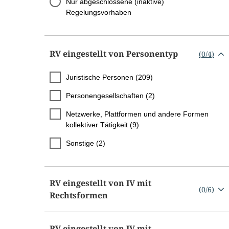
Nur abgeschlossene (inaktive)
Regelungsvorhaben
RV eingestellt von Personentyp
(
0
/
4
)
Juristische Personen (209)
Personengesellschaften (2)
Netzwerke, Plattformen und andere Formen
kollektiver Tätigkeit (9)
Sonstige (2)
RV eingestellt von IV mit
(
0
/
6
)
Rechtsformen
RV eingestellt von IV mit