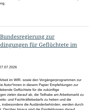
r
ung.
o
S
e
i
 Bundesregierung zur
t
dingungen für Geflüchtete im
e
27.07.2026
r Arbeit im WIR- sowie den Vorgängerprogrammen zur
die Autor*innen in diesem Papier Empfehlungen zur
ebende Geflüchtete für die zukünftige
en zielen darauf ab, die Teilhabe am Arbeitsmarkt zu
beits- und Fachkräftebedarfs zu heben und die
n, insbesondere die Ausländerbehörden, werden durch
t. Darüber hinaus sind die Empfehlungen darauf