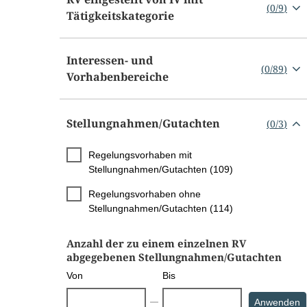
(
0
/
9
)
Tätigkeitskategorie
Interessen- und
(
0
/
89
)
Vorhabenbereiche
Stellungnahmen/​Gutachten
(
0
/
3
)
Regelungsvorhaben mit
Stellungnahmen/Gutachten (109)
Regelungsvorhaben ohne
Stellungnahmen/Gutachten (114)
Anzahl der zu einem einzelnen RV
abgegebenen Stellungnahmen/Gutachten
Von
Bis
S
Anwenden