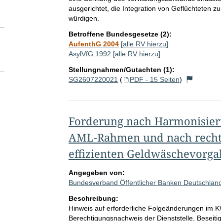
ausgerichtet, die Integration von Geflüchteten zu
würdigen.
Betroffene Bundesgesetze (2):
AufenthG 2004
[alle RV hierzu]
AsylVfG 1992
[alle RV hierzu]
Stellungnahmen/Gutachten (1):
SG2607220021
(
PDF - 15 Seiten
)
Forderung nach Harmonisier
AML-Rahmen und nach rechts
effizienten Geldwäschevorg
Angegeben von:
Bundesverband Öffentlicher Banken Deutschland
Beschreibung:
Hinweis auf erforderliche Folgeänderungen im
elektion Anzahl der zu einem einzelnen RV abgegebenen Stellungnah
Berechtigungsnachweis der Dienststelle, Beseiti