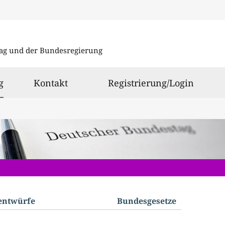
Direkt
Direkt
zu
zum
ag und der Bundesregierung
den
Inhalt
Suchergeb
ausgewählt
g
Kontakt
Registrierung/Login
­entwürfe
Bundes­gesetze