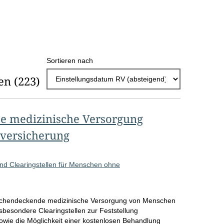
h
l
E
Sortieren nach
r
en
(223)
g
e
b
e medizinische Versorgung
n
versicherung
i
s
d Clearingstellen für Menschen ohne
s
e
 flächendeckende medizinische Versorgung von Menschen
p
besondere Clearingstellen zur Feststellung
ie die Möglichkeit einer kostenlosen Behandlung