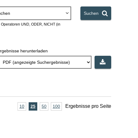
uchen
Suchen
en Operatoren UND, ODER, NICHT (in
rgebnisse herunterladen
A
Ergebnisse pro Seite
10
Ergebnisse
25
Ergebnisse
50
Ergebnisse
100
Ergebnisse
pro
pro
pro
pro
n
Seite
Seite
Seite
Seite
z
a