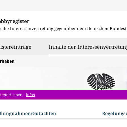
obbyregister
r die Interessenvertretung gegenüber dem
Deutschen Bundest
istereinträge
Inhalte der Interessenvertretun
orhaben
treter/-innen -
Infos
.
ellungnahmen/​Gutachten
Regelungs