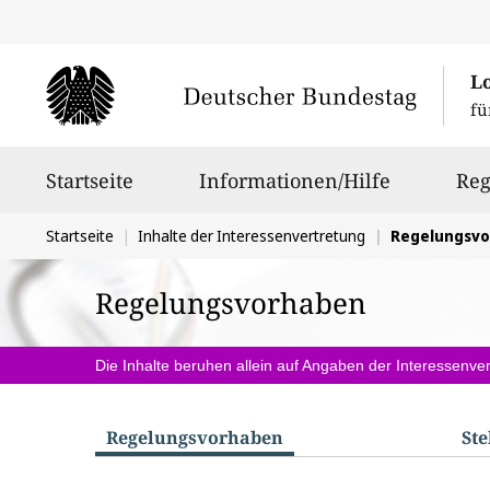
L
fü
Hauptnavigation
Startseite
Informationen/Hilfe
Reg
Sie
Startseite
Inhalte der Interessenvertretung
Regelungsv
befinden
Regelungsvorhaben
sich
hier:
Die Inhalte beruhen allein auf Angaben der Interessenver
Regelungs­vorhaben
St
S
u