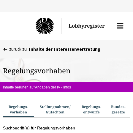
Direkt
Direk
zu
zum
Men
Lobbyregister
den
Inhal
öffne
Sucherge
Sie
zurück zu:
Inhalte der Interessenvertretung
befinden
sich
Regelungsvorhaben
hier:
Inhalte beruhen auf Angaben der IV -
Infos
S
Regelungs­
Stellungnahmen/​
Regelungs­
Bundes­
vorhaben
Gutachten
entwürfe
gesetze
u
c
Suchbegriff(e) für Regelungsvorhaben