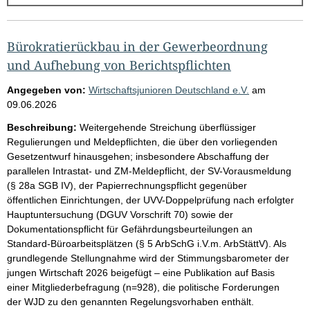
g
e
b
Bürokratierückbau in der Gewerbeordnung
n
und Aufhebung von Berichtspflichten
i
Angegeben von:
Wirtschaftsjunioren Deutschland e.V.
am
s
09.06.2026
s
Beschreibung:
Weitergehende Streichung überflüssiger
e
Regulierungen und Meldepflichten, die über den vorliegenden
Gesetzentwurf hinausgehen; insbesondere Abschaffung der
p
parallelen Intrastat- und ZM-Meldepflicht, der SV-Vorausmeldung
r
(§ 28a SGB IV), der Papierrechnungspflicht gegenüber
o
öffentlichen Einrichtungen, der UVV-Doppelprüfung nach erfolgter
Hauptuntersuchung (DGUV Vorschrift 70) sowie der
S
Dokumentationspflicht für Gefährdungsbeurteilungen an
e
Standard-Büroarbeitsplätzen (§ 5 ArbSchG i.V.m. ArbStättV). Als
i
grundlegende Stellungnahme wird der Stimmungsbarometer der
jungen Wirtschaft 2026 beigefügt – eine Publikation auf Basis
t
einer Mitgliederbefragung (n=928), die politische Forderungen
e
der WJD zu den genannten Regelungsvorhaben enthält.