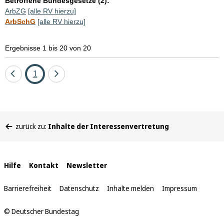
Betroffene Bundesgesetze (2):
ArbZG
[alle RV hierzu]
ArbSchG
[alle RV hierzu]
Ergebnisse 1 bis 20 von 20
Eine
Seite
Eine
1
Seite
Seite
zurück
vor
Sie
zurück zu:
Inhalte der Interessenvertretung
befinden
sich
hier:
Interne
Hilfe
Kontakt
Newsletter
Links
Barrierefreiheit
Datenschutz
Inhalte melden
Impressum
© Deutscher Bundestag