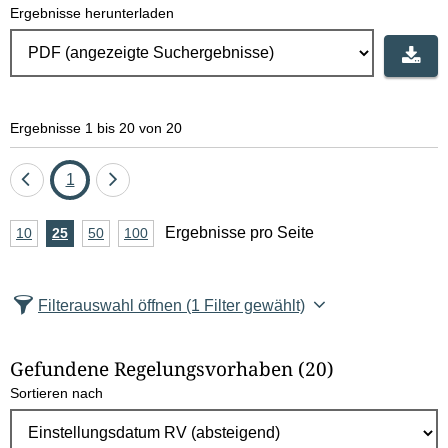
Ergebnisse herunterladen
Ergebnisse 1 bis 20 von 20
Eine
Seite
Eine
1
Seite
Seite
A
Ergebnisse pro Seite
10
Ergebnisse
25
Ergebnisse
50
Ergebnisse
100
Ergebnisse
zurück
vor
n
pro
pro
pro
pro
Seite
Seite
Seite
Seite
z
Filterauswahl öffnen
(1 Filter gewählt)
a
h
Gefundene Regelungsvorhaben
(20)
l
Sortieren nach
E
r