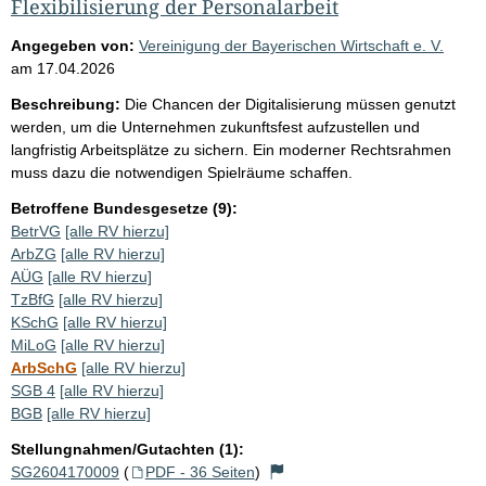
Flexibilisierung der Personalarbeit
Angegeben von:
Vereinigung der Bayerischen Wirtschaft e. V.
am
17.04.2026
Beschreibung:
Die Chancen der Digitalisierung müssen genutzt
werden, um die Unternehmen zukunftsfest aufzustellen und
langfristig Arbeitsplätze zu sichern. Ein moderner Rechtsrahmen
muss dazu die notwendigen Spielräume schaffen.
Betroffene Bundesgesetze (9):
BetrVG
[alle RV hierzu]
ArbZG
[alle RV hierzu]
AÜG
[alle RV hierzu]
TzBfG
[alle RV hierzu]
KSchG
[alle RV hierzu]
MiLoG
[alle RV hierzu]
ArbSchG
[alle RV hierzu]
SGB 4
[alle RV hierzu]
BGB
[alle RV hierzu]
Stellungnahmen/Gutachten (1):
SG2604170009
(
PDF - 36 Seiten
)