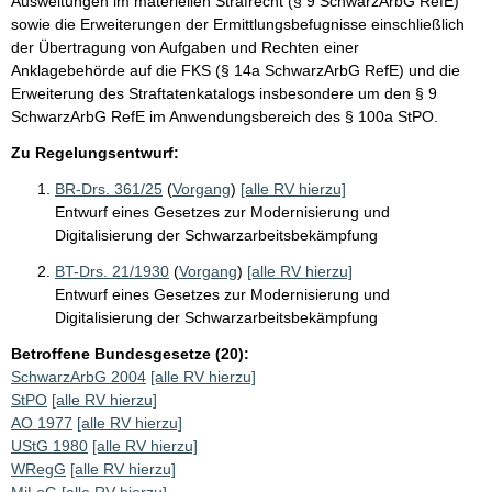
Ausweitungen im materiellen Strafrecht (§ 9 SchwarzArbG RefE)
sowie die Erweiterungen der Ermittlungsbefugnisse einschließlich
der Übertragung von Aufgaben und Rechten einer
Anklagebehörde auf die FKS (§ 14a SchwarzArbG RefE) und die
Erweiterung des Straftatenkatalogs insbesondere um den § 9
SchwarzArbG RefE im Anwendungsbereich des § 100a StPO.
Zu Regelungsentwurf:
BR-Drs. 361/25
(
Vorgang
)
[alle RV hierzu]
Entwurf eines Gesetzes zur Modernisierung und
Digitalisierung der Schwarzarbeitsbekämpfung
BT-Drs. 21/1930
(
Vorgang
)
[alle RV hierzu]
Entwurf eines Gesetzes zur Modernisierung und
Digitalisierung der Schwarzarbeitsbekämpfung
Betroffene Bundesgesetze (20):
SchwarzArbG 2004
[alle RV hierzu]
StPO
[alle RV hierzu]
AO 1977
[alle RV hierzu]
UStG 1980
[alle RV hierzu]
WRegG
[alle RV hierzu]
MiLoG
[alle RV hierzu]