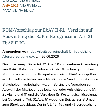
VAG 2016
[alle RV hierzu]
AnlV 2016
[alle RV hierzu]
PFAV
[alle RV hierzu]
KOM-Vorschlag zur EbAV II-RL: Verzicht auf
Ausweitung der BaFin-Befugnisse in Art. 21
EbAV II-RL
Angegeben von:
aba Arbeitsgemeinschaft für betriebliche
Altersversorgung e.V.
am
26.06.2026
Beschreibung:
Die in Art. 21 Abs. 10 vorgesehene Ausweitung
von BaFin-Befugnissen lehnen wir ab. Wir sehen generell mit
Sorge, dass in zentrale Kompetenzen einer EbAV eingegriffen
werden soll, die bisher ausschließlich dem Vorstand und seinen
Stakeholdern vorbehalten waren. So sind die Vorgaben zur
Auswahl der Mitglieder des Leitungs- oder Aufsichtsorgans (Art.
21 Abs. 8 und 9) und die Vorgaben für Kostenaufschlüsselungen
bei Outsouring (Art. 31 Abs. 5) weder ein Beitrag zur SIU noch
zum Bürokratieabbau. Der in Art. 45, 45a und 48 vorgesehene