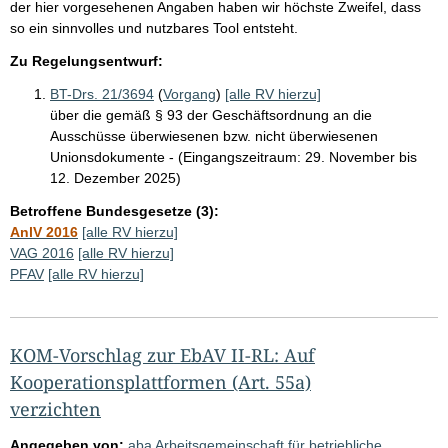
der hier vorgesehenen Angaben haben wir höchste Zweifel, dass
so ein sinnvolles und nutzbares Tool entsteht.
Zu Regelungsentwurf:
BT-Drs. 21/3694
(
Vorgang
)
[alle RV hierzu]
über die gemäß § 93 der Geschäftsordnung an die
Ausschüsse überwiesenen bzw. nicht überwiesenen
Unionsdokumente - (Eingangszeitraum: 29. November bis
12. Dezember 2025)
Betroffene Bundesgesetze (3):
AnlV 2016
[alle RV hierzu]
VAG 2016
[alle RV hierzu]
PFAV
[alle RV hierzu]
KOM-Vorschlag zur EbAV II-RL: Auf
Kooperationsplattformen (Art. 55a)
verzichten
Angegeben von:
aba Arbeitsgemeinschaft für betriebliche