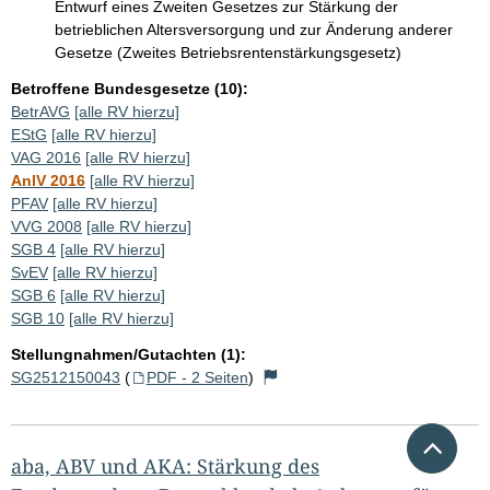
Entwurf eines Zweiten Gesetzes zur Stärkung der
betrieblichen Altersversorgung und zur Änderung anderer
Gesetze (Zweites Betriebsrentenstärkungsgesetz)
Betroffene Bundesgesetze (10):
BetrAVG
[alle RV hierzu]
EStG
[alle RV hierzu]
VAG 2016
[alle RV hierzu]
AnlV 2016
[alle RV hierzu]
PFAV
[alle RV hierzu]
VVG 2008
[alle RV hierzu]
SGB 4
[alle RV hierzu]
SvEV
[alle RV hierzu]
SGB 6
[alle RV hierzu]
SGB 10
[alle RV hierzu]
Stellungnahmen/Gutachten (1):
SG2512150043
(
PDF - 2 Seiten
)
Nach 
aba, ABV und AKA: Stärkung des