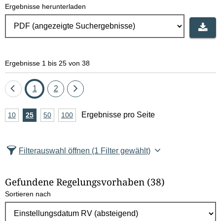
Ergebnisse herunterladen
Ergebnisse 1 bis 25 von 38
Eine
Seite
Seite
Eine
1
2
Seite
Seite
A
Ergebnisse pro Seite
10
Ergebnisse
25
Ergebnisse
50
Ergebnisse
100
Ergebnisse
zurück
vor
n
pro
pro
pro
pro
Seite
Seite
Seite
Seite
z
Filterauswahl öffnen
(1 Filter gewählt)
a
h
Gefundene Regelungsvorhaben
(38)
l
Sortieren nach
E
r