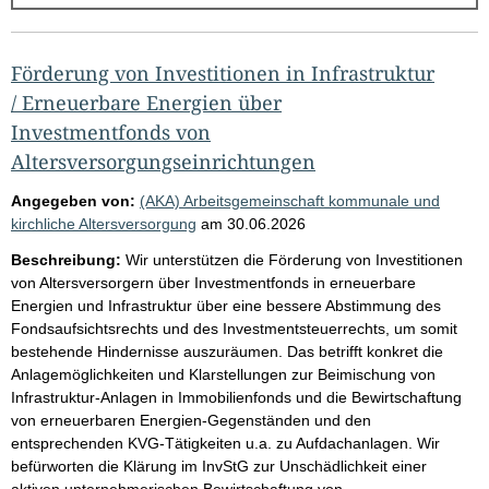
g
e
b
Förderung von Investitionen in Infrastruktur
n
/ Erneuerbare Energien über
i
Investmentfonds von
s
Altersversorgungseinrichtungen
s
Angegeben von:
(AKA) Arbeitsgemeinschaft kommunale und
e
kirchliche Altersversorgung
am
30.06.2026
p
Beschreibung:
Wir unterstützen die Förderung von Investitionen
r
von Altersversorgern über Investmentfonds in erneuerbare
Energien und Infrastruktur über eine bessere Abstimmung des
o
Fondsaufsichtsrechts und des Investmentsteuerrechts, um somit
S
bestehende Hindernisse auszuräumen. Das betrifft konkret die
e
Anlagemöglichkeiten und Klarstellungen zur Beimischung von
Infrastruktur-Anlagen in Immobilienfonds und die Bewirtschaftung
i
von erneuerbaren Energien-Gegenständen und den
t
entsprechenden KVG-Tätigkeiten u.a. zu Aufdachanlagen. Wir
e
befürworten die Klärung im InvStG zur Unschädlichkeit einer
aktiven unternehmerischen Bewirtschaftung von