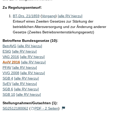
Zu Regelungsentwurf:
BT-Drs. 21/1859
(
Vorgang
)
[alle RV hierzu]
Entwurf eines Zweiten Gesetzes zur Stärkung der
betrieblichen Altersversorgung und zur Änderung anderer
Gesetze (Zweites Betriebsrentenstärkungsgesetz)
Betroffene Bundesgesetze (10):
BetrAVG
[alle RV hierzu]
EStG
[alle RV hierzu]
VAG 2016
[alle RV hierzu]
AnlV 2016
[alle RV hierzu]
PFAV
[alle RV hierzu]
VVG 2008
[alle RV hierzu]
SGB 4
[alle RV hierzu]
SvEV
[alle RV hierzu]
SGB 6
[alle RV hierzu]
SGB 10
[alle RV hierzu]
Stellungnahmen/Gutachten (1):
SG2512180062
(
PDF - 2 Seiten
)