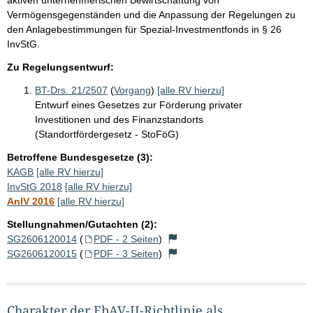
Vermögensgegenständen und die Anpassung der Regelungen zu
den Anlagebestimmungen für Spezial-Investmentfonds in § 26
InvStG.
Zu Regelungsentwurf:
BT-Drs. 21/2507
(
Vorgang
)
[alle RV hierzu]
Entwurf eines Gesetzes zur Förderung privater
Investitionen und des Finanzstandorts
(Standortfördergesetz - StoFöG)
Betroffene Bundesgesetze (3):
KAGB
[alle RV hierzu]
InvStG 2018
[alle RV hierzu]
AnlV 2016
[alle RV hierzu]
Stellungnahmen/Gutachten (2):
SG2606120014
(
PDF - 2 Seiten
)
SG2606120015
(
PDF - 3 Seiten
)
Charakter der EbAV-II-Richtlinie als