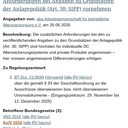
Anforderungen bei Angaben zu Grundsätzen
der Anlagepolitik (Art. 30; SIPP) vornehmen
Angegeben von:
aba Arbeitsgemeinschaft für betriebliche
Altersversorgung e.V.
am
26.06.2026
Beschreibung:
Die zusätzlichen Anforderungen bei den zu
veröffentlichenden Angaben zu den Grundsätzen der Anlagepolitik
(Art. 30; SIPP) sind höchsten für individuelle DC
Alterssicherungssysteme und private Produkte angemessen –
hier müssen angemessene Differenzierungen erfolgen.
Zu Regelungsentwurf:
BT-Drs. 21/3694
(
Vorgang
)
[alle RV hierzu]
über die gemäß § 93 der Geschäftsordnung an die
Ausschüsse überwiesenen bzw. nicht überwiesenen
Unionsdokumente - (Eingangszeitraum: 29. November bis
12. Dezember 2025)
Betroffene Bundesgesetze (3):
VAG 2016
[alle RV hierzu]
AnlV 2016
[alle RV hierzu]