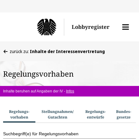
Direkt
Direk
zu
zum
Men
Lobbyregister
den
Inhal
öffne
Sucherge
Sie
zurück zu:
Inhalte der Interessenvertretung
befinden
sich
Regelungsvorhaben
hier:
Inhalte beruhen auf Angaben der IV -
Infos
S
Regelungs­
Stellungnahmen/​
Regelungs­
Bundes­
vorhaben
Gutachten
entwürfe
gesetze
u
c
Suchbegriff(e) für Regelungsvorhaben