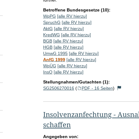
further.
Betroffene Bundesgesetze (10):
WpPG
[alle RV hierzu]
SpruchG
[alle RV hierzu]
AktG
[alle RV hierzu]
KredWG
[alle RV hierzu]
BGB
[alle RV hierzu]
HGB
[alle RV hierzu]
UmwG 1995
[alle RV hierzu]
AnfG 1999
[alle RV hierzu]
WpÜG
[alle RV hierzu]
InsO
[alle RV hierzu]
Stellungnahmen/Gutachten (1):
SG2506270016
(
PDF - 16 Seiten
)
Insolvenzanfechtung - Ausn
schaffen
Angegeben von: