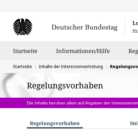
L
fü
Hauptnavigation
Startseite
Informationen/Hilfe
Reg
Sie
Startseite
Inhalte der Interessenvertretung
Regelungsv
befinden
Regelungsvorhaben
sich
hier:
Die Inhalte beruhen allein auf Angaben der Interessenver
Regelungs­vorhaben
St
S
u