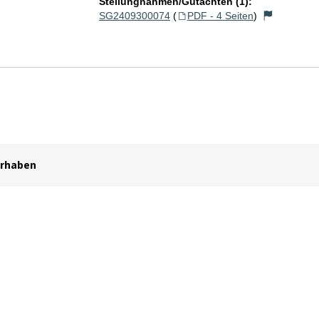
Stellungnahmen/Gutachten (1):
SG2409300074
(
PDF - 4 Seiten
)
orhaben