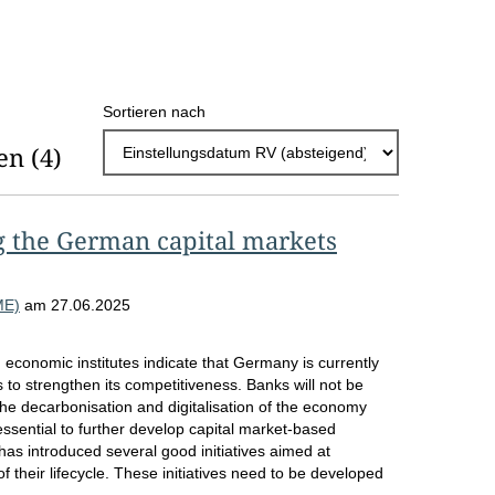
h
l
E
Sortieren nach
r
en
(4)
g
e
b
g the German capital markets
n
i
ME)
am
27.06.2025
s
 economic institutes indicate that Germany is currently
s
 to strengthen its competitiveness. Banks will not be
e
 the decarbonisation and digitalisation of the economy
e essential to further develop capital market-based
p
s introduced several good initiatives aimed at
f their lifecycle. These initiatives need to be developed
r