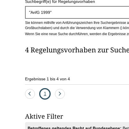
Suchbegriff(e) für Regelungsvorhaben
c
h
Sie können mithilfe von Anführungszeichen Ihre Suchergebnisse auf
b
Großbuchstaben) und durch die Verwendung von Klammern () könn
Wenn Sie eine neue Suche durchführen, werden die Ergebnisse z
o
4 Regelungsvorhaben zur Suche
x
Ergebnisse 1 bis 4 von 4
Eine
Seite
Eine
1
Seite
Seite
zurück
vor
Aktive Filter
Betroffenes geltendes Recht auf Bundesebene:
Bet