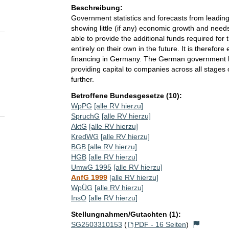
Beschreibung:
Government statistics and forecasts from leading
showing little (if any) economic growth and needs
able to provide the additional funds required for
entirely on their own in the future. It is therefor
financing in Germany. The German government ha
providing capital to companies across all stages o
further.
Betroffene Bundesgesetze (10):
WpPG
[alle RV hierzu]
SpruchG
[alle RV hierzu]
AktG
[alle RV hierzu]
KredWG
[alle RV hierzu]
BGB
[alle RV hierzu]
HGB
[alle RV hierzu]
UmwG 1995
[alle RV hierzu]
AnfG 1999
[alle RV hierzu]
WpÜG
[alle RV hierzu]
InsO
[alle RV hierzu]
Stellungnahmen/Gutachten (1):
SG2503310153
(
PDF - 16 Seiten
)