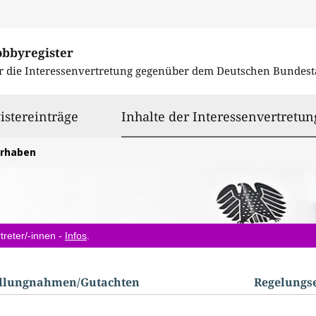
obbyregister
r die Interessenvertretung gegenüber dem
Deutschen Bundest
istereinträge
Inhalte der Interessenvertretun
orhaben
treter/-innen -
Infos
.
ellungnahmen/​Gutachten
Regelungs