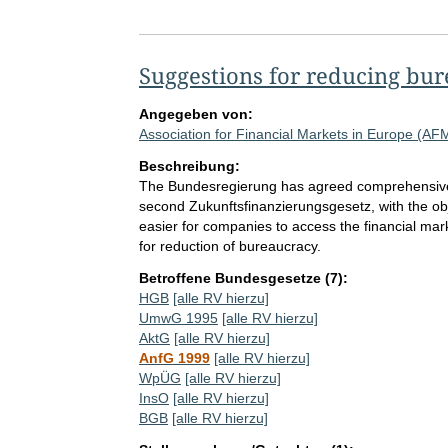
Suggestions for reducing bu
Angegeben von:
Association for Financial Markets in Europe (AF
Beschreibung:
The Bundesregierung has agreed comprehensive m
second Zukunftsfinanzierungsgesetz, with the ob
easier for companies to access the financial m
for reduction of bureaucracy.
Betroffene Bundesgesetze (7):
HGB
[alle RV hierzu]
UmwG 1995
[alle RV hierzu]
AktG
[alle RV hierzu]
AnfG 1999
[alle RV hierzu]
WpÜG
[alle RV hierzu]
InsO
[alle RV hierzu]
BGB
[alle RV hierzu]