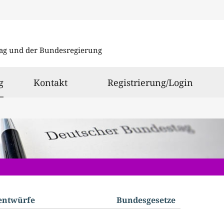
Direkt
Direkt
zu
zum
ag und der Bundesregierung
den
Inhalt
Suchergeb
ausgewählt
g
Kontakt
Registrierung/Login
­entwürfe
Bundes­gesetze