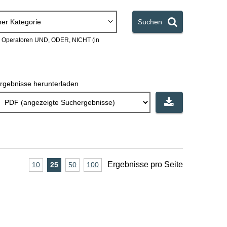
ner Kategorie
Suchen
en Operatoren UND, ODER, NICHT (in
rgebnisse herunterladen
A
Ergebnisse pro Seite
10
Ergebnisse
25
Ergebnisse
50
Ergebnisse
100
Ergebnisse
pro
pro
pro
pro
n
Seite
Seite
Seite
Seite
z
a