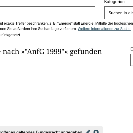
Kategorien
Suchen in
ei
 exakte Treffer beschränken, z. B. "Energie" statt Energie.
Mithilfe der boolesch
en Sie außerdem Ihre Suchanfrage verfeinern.
Weitere Informationen zur Suche
.
urückgesetzt.
 nach »"AnfG 1999"« gefunden
E
roffenes geltendes Bundesrecht angegeben