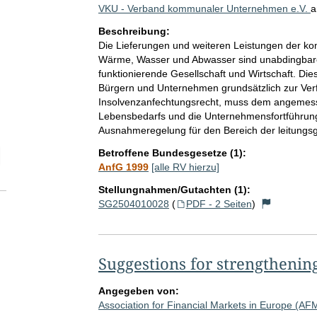
VKU - Verband kommunaler Unternehmen e.V.
Beschreibung:
Die Lieferungen und weiteren Leistungen der k
Wärme, Wasser und Abwasser sind unabdingbare 
funktionierende Gesellschaft und Wirtschaft. Di
Bürgern und Unternehmen grundsätzlich zur Ver
Insolvenzanfechtungsrecht, muss dem angemess
Lebensbedarfs und die Unternehmensfortführung
Ausnahmeregelung für den Bereich der leitung
Betroffene Bundesgesetze (1):
elektion Anzahl der zu einem einzelnen RV abgegebenen Stellungnah
AnfG 1999
[alle RV hierzu]
Stellungnahmen/Gutachten (1):
SG2504010028
(
PDF - 2 Seiten
)
Suggestions for strengthenin
Angegeben von:
Association for Financial Markets in Europe (AF