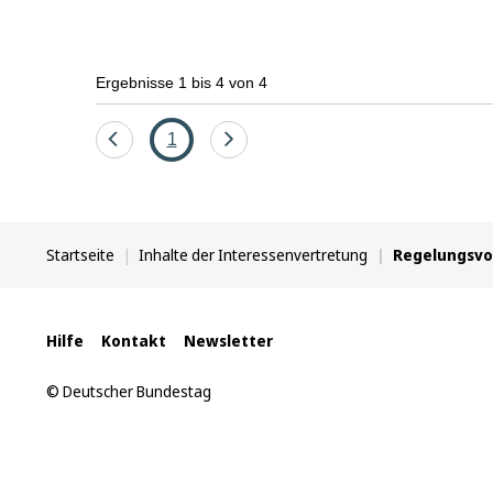
Ergebnisse 1 bis 4 von 4
Eine
Seite
Eine
1
Seite
Seite
zurück
vor
Sie
Startseite
Inhalte der Interessenvertretung
Regelungsv
befinden
sich
hier:
Interne
Hilfe
Kontakt
Newsletter
Links
© Deutscher Bundestag