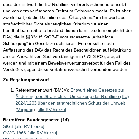
dass der Entwurf die EU-Richtlinie vielerorts schonend umsetzt
und von dem verfügbaren Freiraum Gebrauch macht. Es ist aber
zweifelhaft, ob die Definition des „Ökosystems“ im Entwurf aus
strafrechtlicher Sicht als taugliches Kriterium für einen
handhabbaren Straftatbestand dienen kann. Zudem empfiehlt der
DAV, die in §§324 ff. StGB-E vorausgesetzte „erhebliche
Schädigung“ im Gesetz zu definieren. Ferner sollte nach
Auffassung des DAV das Recht des Beschuldigten auf Mitwirkung
an der Auswahl von Sachverständigen in §73 StPO geregelt
werden und mit einem Beweisverwertungsverbot für den Fall des
Verstoßes gegen diese Verfahrensvorschrift verbunden werden.
Zu Regelungsentwurf:
Referentenentwurf (BMJV):
Entwurf eines Gesetzes zur
Änderung des Strafrechts - Umsetzung der Richtlinie (EU)
2024/1203 über den strafrechtlichen Schutz der Umwelt
(
Vorgang
)
[alle RV hierzu]
Betroffene Bundesgesetze (14):
StGB
[alle RV hierzu]
OWiG 1968
[alle RV hierzu]