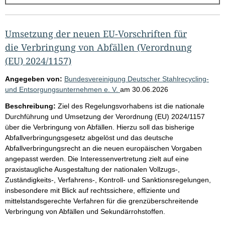
g
e
b
Umsetzung der neuen EU-Vorschriften für
n
die Verbringung von Abfällen (Verordnung
i
(EU) 2024/1157)
s
Angegeben von:
Bundesvereinigung Deutscher Stahlrecycling-
s
und Entsorgungsunternehmen e. V.
am
30.06.2026
e
Beschreibung:
Ziel des Regelungsvorhabens ist die nationale
p
Durchführung und Umsetzung der Verordnung (EU) 2024/1157
über die Verbringung von Abfällen. Hierzu soll das bisherige
r
Abfallverbringungsgesetz abgelöst und das deutsche
o
Abfallverbringungsrecht an die neuen europäischen Vorgaben
S
angepasst werden. Die Interessenvertretung zielt auf eine
praxistaugliche Ausgestaltung der nationalen Vollzugs-,
e
Zuständigkeits-, Verfahrens-, Kontroll- und Sanktionsregelungen,
i
insbesondere mit Blick auf rechtssichere, effiziente und
t
mittelstandsgerechte Verfahren für die grenzüberschreitende
Verbringung von Abfällen und Sekundärrohstoffen.
e