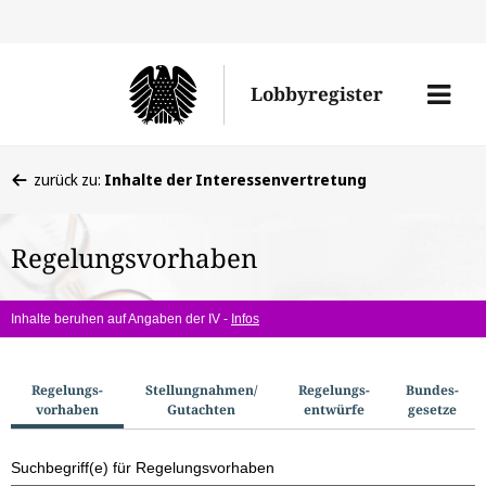
Direkt
Direk
zu
zum
Men
Lobbyregister
den
Inhal
öffne
Sucherge
Sie
zurück zu:
Inhalte der Interessenvertretung
befinden
sich
Regelungsvorhaben
hier:
Inhalte beruhen auf Angaben der IV -
Infos
S
Regelungs­
Stellungnahmen/​
Regelungs­
Bundes­
vorhaben
Gutachten
entwürfe
gesetze
u
c
Suchbegriff(e) für Regelungsvorhaben