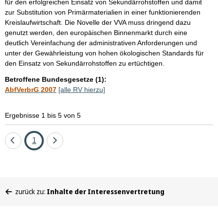
für den erfolgreichen Einsatz von Sekundärrohstoffen und damit
zur Substitution von Primärmaterialien in einer funktionierenden
Kreislaufwirtschaft. Die Novelle der VVA muss dringend dazu
genutzt werden, den europäischen Binnenmarkt durch eine
deutlich Vereinfachung der administrativen Anforderungen und
unter der Gewährleistung von hohen ökologischen Standards für
den Einsatz von Sekundärrohstoffen zu ertüchtigen.
Betroffene Bundesgesetze (1):
AbfVerbrG 2007
[alle RV hierzu]
Ergebnisse 1 bis 5 von 5
Eine
Seite
Eine
1
Seite
Seite
zurück
vor
Sie
zurück zu:
Inhalte der Interessenvertretung
befinden
sich