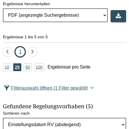
Ergebnisse herunterladen
Ergebnisse 1 bis 5 von 5
Eine
Seite
Eine
1
Seite
Seite
A
Ergebnisse pro Seite
10
Ergebnisse
25
Ergebnisse
50
Ergebnisse
100
Ergebnisse
zurück
vor
n
pro
pro
pro
pro
Seite
Seite
Seite
Seite
z
Filterauswahl öffnen
(1 Filter gewählt)
a
h
Gefundene Regelungsvorhaben
(5)
l
Sortieren nach
E
r