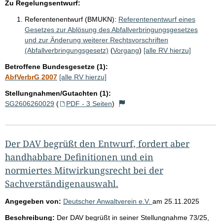
Zu Regelungsentwurf:
Referentenentwurf (BMUKN):
Referentenentwurf eines
Gesetzes zur Ablösung des Abfallverbringungsgesetzes
und zur Änderung weiterer Rechtsvorschriften
(Abfallverbringungsgesetz)
(
Vorgang
)
[alle RV hierzu]
Betroffene Bundesgesetze (1):
AbfVerbrG 2007
[alle RV hierzu]
Stellungnahmen/Gutachten (1):
SG2606260029
(
PDF - 3 Seiten
)
Der DAV begrüßt den Entwurf, fordert aber
handhabbare Definitionen und ein
normiertes Mitwirkungsrecht bei der
Sachverständigenauswahl.
Angegeben von:
Deutscher Anwaltverein e.V.
am
25.11.2025
Beschreibung:
Der DAV begrüßt in seiner Stellungnahme 73/25,