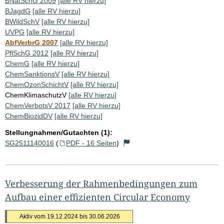
BNatSchG 2009
[alle RV hierzu]
BJagdG
[alle RV hierzu]
BWildSchV
[alle RV hierzu]
UVPG
[alle RV hierzu]
AbfVerbrG 2007
[alle RV hierzu]
PflSchG 2012
[alle RV hierzu]
ChemG
[alle RV hierzu]
ChemSanktionsV
[alle RV hierzu]
ChemOzonSchichtV
[alle RV hierzu]
ChemKlimaschutzV
[alle RV hierzu]
ChemVerbotsV 2017
[alle RV hierzu]
ChemBiozidDV
[alle RV hierzu]
Stellungnahmen/Gutachten (1):
SG2511140016
(
PDF - 16 Seiten
)
Verbesserung der Rahmenbedingungen zum
Aufbau einer effizienten Circular Economy
Aktiv vom 19.12.2024 bis 30.06.2026