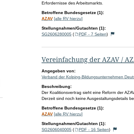
Erfordernisse des Arbeitsmarkts.
Betroffene Bundesgesetze (1):
AZAV
[alle RV hierzu]
Stellungnahmen/Gutachten (1):
SG2606280005
(
PDF - 7 Seiten
)
Vereinfachung der AZAV / A
Angegeben von:
Verband der Kolping-Bildungsunternehmen Deuts
elektion Anzahl der zu einem einzelnen RV abgegebenen Stellungnah
Beschreibung:
Der Koalitionsvertrag sieht eine Reform der AZA
Derzeit sind noch keine Ausgestaltungsdetails b
Betroffene Bundesgesetze (1):
AZAV
[alle RV hierzu]
Stellungnahmen/Gutachten (1):
SG2606040005
(
PDF - 16 Seiten
)