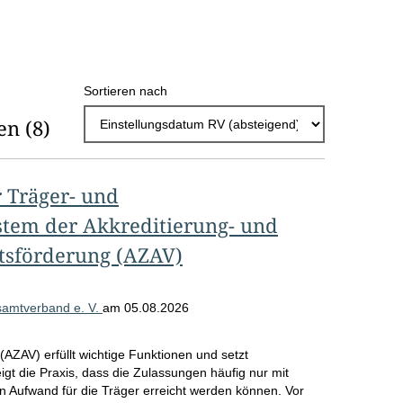
h
l
E
Sortieren nach
r
en
(8)
g
e
b
 Träger- und
n
em der Akkreditierung- und
i
tsförderung (AZAV)
s
s
samtverband e. V.
am
05.08.2026
e
AZAV) erfüllt wichtige Funktionen und setzt
p
igt die Praxis, dass die Zulassungen häufig nur mit
r
n Aufwand für die Träger erreicht werden können. Vor