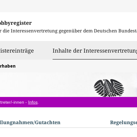
obbyregister
r die Interessenvertretung gegenüber dem
Deutschen Bundest
istereinträge
Inhalte der Interessenvertretun
orhaben
treter/-innen -
Infos
.
ellungnahmen/​Gutachten
Regelungs