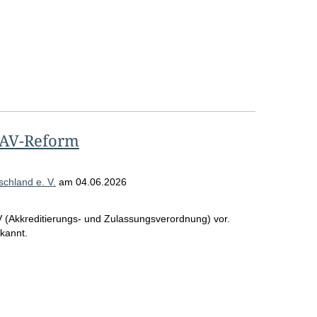
ZAV-Reform
chland e. V.
am
04.06.2026
men/Gutachten
V (Akkreditierungs- und Zulassungsverordnung) vor.
ekannt.