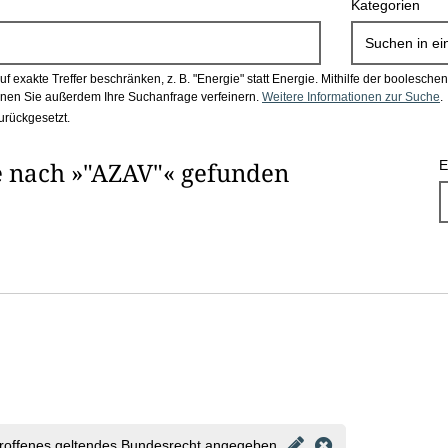
Kategorien
Suchen in
ei
 exakte Treffer beschränken, z. B. "Energie" statt Energie.
Mithilfe der boolesch
en Sie außerdem Ihre Suchanfrage verfeinern.
Weitere Informationen zur Suche
.
urückgesetzt.
e nach »"AZAV"« gefunden
E
roffenes geltendes Bundesrecht angegeben