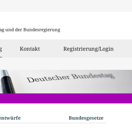
Direkt
Direkt
zu
zum
ag und der Bundesregierung
den
Inhalt
Suchergeb
ausgewählt
g
Kontakt
Registrierung/Login
­entwürfe
Bundes­gesetze