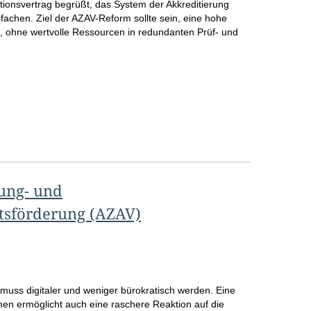
itionsvertrag begrüßt, das System der Akkreditierung
o
chen. Ziel der AZAV-Reform sollte sein, eine hohe
en, ohne wertvolle Ressourcen in redundanten Prüf- und
S
e
i
t
e
ung- und
tsförderung (AZAV)
ss digitaler und weniger bürokratisch werden. Eine
n ermöglicht auch eine raschere Reaktion auf die