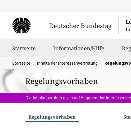
L
fü
Hauptnavigation
Startseite
Informationen/Hilfe
Reg
Sie
Startseite
Inhalte der Interessenvertretung
Regelungsv
befinden
Regelungsvorhaben
sich
hier:
Die Inhalte beruhen allein auf Angaben der Interessenver
Regelungs­vorhaben
St
S
u