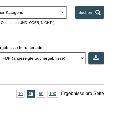
ner Kategorie
Suchen
en Operatoren UND, ODER, NICHT (in
rgebnisse herunterladen
A
Ergebnisse pro Seite
10
Ergebnisse
25
Ergebnisse
50
Ergebnisse
100
Ergebnisse
pro
pro
pro
pro
n
Seite
Seite
Seite
Seite
z
a