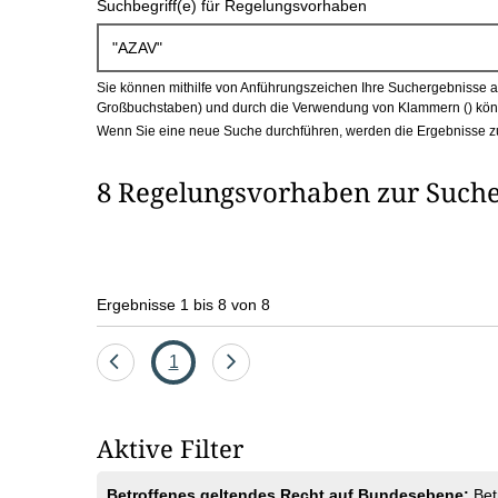
Suchbegriff(e) für Regelungsvorhaben
c
h
Sie können mithilfe von Anführungszeichen Ihre Suchergebnisse auf
b
Großbuchstaben) und durch die Verwendung von Klammern () könn
Wenn Sie eine neue Suche durchführen, werden die Ergebnisse z
o
8 Regelungsvorhaben zur Such
x
Ergebnisse 1 bis 8 von 8
Eine
Seite
Eine
1
Seite
Seite
zurück
vor
Aktive Filter
Betroffenes geltendes Recht auf Bundesebene:
Bet