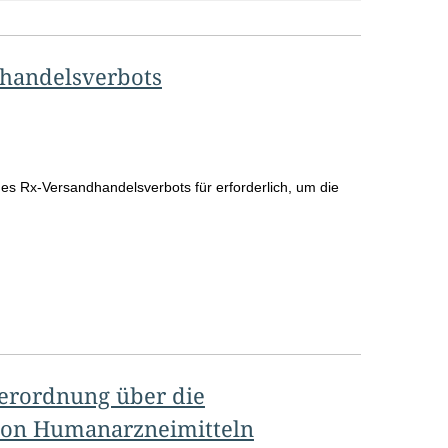
o
S
dhandelsverbots
e
i
t
e
nes Rx-Versandhandelsverbots für erforderlich, um die
Verordnung über die
von Humanarzneimitteln