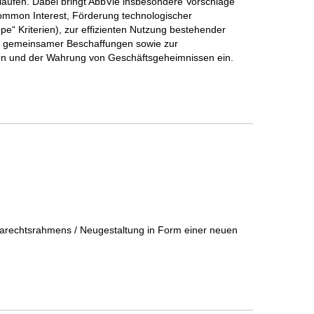
laufen. Dabei bringt AbbVie insbesondere Vorschläge
 Common Interest, Förderung technologischer
pe“ Kriterien), zur effizienten Nutzung bestehender
g gemeinsamer Beschaffungen sowie zur
n und der Wahrung von Geschäftsgeheimnissen ein.
rechtsrahmens / Neugestaltung in Form einer neuen