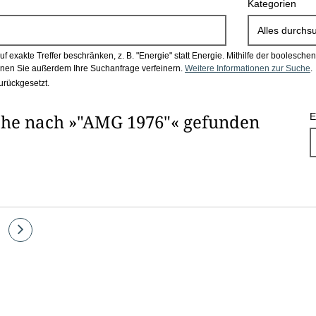
Kategorien
Alles durchs
 exakte Treffer beschränken, z. B. "Energie" statt Energie.
Mithilfe der boolesch
en Sie außerdem Ihre Suchanfrage verfeinern.
Weitere Informationen zur Suche
.
urückgesetzt.
che nach »"AMG 1976"« gefunden
E
te
Eine
Seite
vor