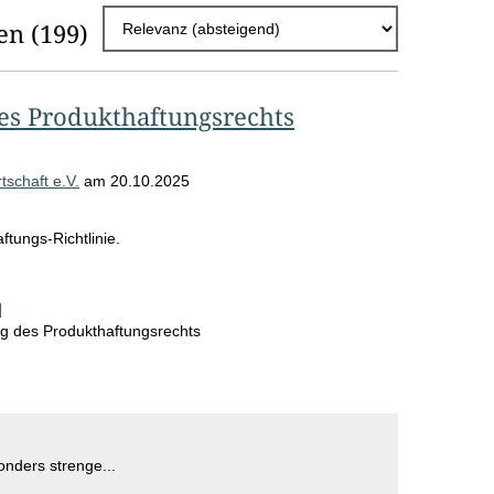
h
en
(199)
l
E
es Produkthaftungsrechts
r
g
schaft e.V.
am
20.10.2025
e
b
tungs-Richtlinie.
n
i
]
ng des Produkthaftungsrechts
s
s
e
p
nders strenge...
r