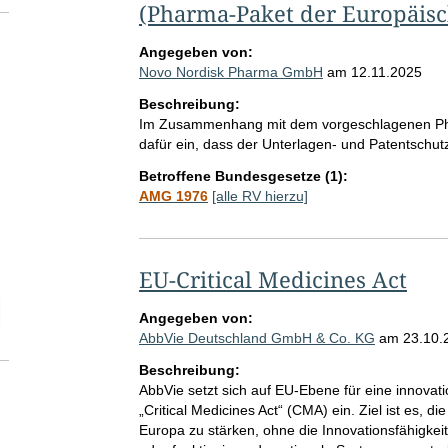
(Pharma-Paket der Europäis
Angegeben von:
Novo Nordisk Pharma GmbH
am
12.11.2025
Beschreibung:
Im Zusammenhang mit dem vorgeschlagenen Pha
dafür ein, dass der Unterlagen- und Patentschutz
Betroffene Bundesgesetze (1):
AMG 1976
[alle RV hierzu]
EU-Critical Medicines Act
elektion Anzahl der zu einem einzelnen RV abgegebenen Stellungnah
Angegeben von:
AbbVie Deutschland GmbH & Co. KG
am
23.10.
Beschreibung:
AbbVie setzt sich auf EU-Ebene für eine innovat
„Critical Medicines Act“ (CMA) ein. Ziel ist es, di
Europa zu stärken, ohne die Innovationsfähigke