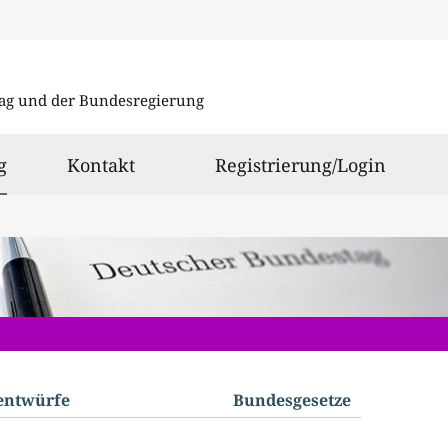
Direkt
Direkt
zu
zum
ag und der Bundesregierung
den
Inhalt
Suchergeb
ausgewählt
g
Kontakt
Registrierung/Login
­entwürfe
Bundes­gesetze