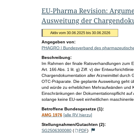
EU-Pharma Revision: Argume
Ausweitung der Chargendoku
Aktiv vom 30.06.2025 bis 30.06.2026
Angegeben von:
PHAGRO | Bundesverband des pharmazeutische
Beschreibung:
Im Rahmen der finale Ratsverhandlungen zum 
Art. 166 Abs. 1 lit. g) Ziff. v) der Entwurfsrichtl
Chargendokumentation aller Arzneimittel durch G
OTC-Präparate. Die geplante Ausweitung geht 
und würde zu erheblichen Mehraufwänden und K
Einschränkungen der Dokumentationspflicht auf 
solange keine EU-weit einheitlichen maschinenl
Betroffene Bundesgesetze (1):
AMG 1976
[alle RV hierzu]
Stellungnahmen/Gutachten (2):
SG2506300080
(
PDF
)