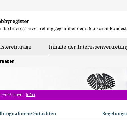
obbyregister
r die Interessenvertretung gegenüber dem
Deutschen Bundest
istereinträge
Inhalte der Interessenvertretun
orhaben
treter/-innen -
Infos
.
ellungnahmen/​Gutachten
Regelungs