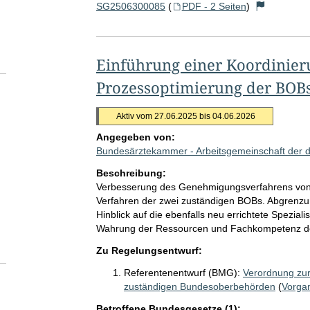
SG2506300085
(
PDF - 2 Seiten
)
Einführung einer Koordinieru
Prozessoptimierung der BOB
Aktiv vom 27.06.2025 bis 04.06.2026
Angegeben von:
Bundesärztekammer - Arbeitsgemeinschaft der
Beschreibung:
Verbesserung des Genehmigungsverfahrens von 
Verfahren der zwei zuständigen BOBs. Abgrenzun
Hinblick auf die ebenfalls neu errichtete Spezial
Wahrung der Ressourcen und Fachkompetenz d
Zu Regelungsentwurf:
Referentenentwurf (BMG):
Verordnung zur
zuständigen Bundesoberbehörden
(
Vorga
Betroffene Bundesgesetze (1):