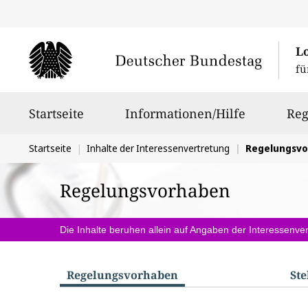
L
fü
Hauptnavigation
Startseite
Informationen/Hilfe
Reg
Sie
Startseite
Inhalte der Interessenvertretung
Regelungsv
befinden
Regelungsvorhaben
sich
hier:
Die Inhalte beruhen allein auf Angaben der Interessenver
Regelungs­vorhaben
St
S
u