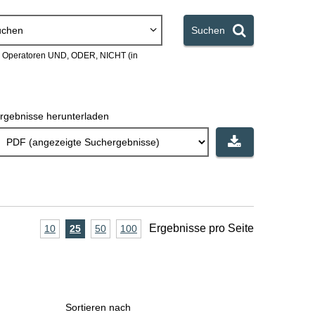
uchen
Suchen
en Operatoren UND, ODER, NICHT (in
rgebnisse herunterladen
A
Ergebnisse pro Seite
10
Ergebnisse
25
Ergebnisse
50
Ergebnisse
100
Ergebnisse
pro
pro
pro
pro
n
Seite
Seite
Seite
Seite
z
a
Sortieren nach