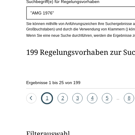
Suchbegriff(e) für Regelungsvorhaben
c
h
Sie können mithilfe von Anführungszeichen Ihre Suchergebnisse auf
b
Großbuchstaben) und durch die Verwendung von Klammern () könn
Wenn Sie eine neue Suche durchführen, werden die Ergebnisse z
o
199 Regelungsvorhaben zur Su
x
Ergebnisse 1 bis 25 von 199
Eine
Seite
Seite
Seite
Seite
Seite
Sei
1
2
3
4
5
8
...
Seite
zurück
Filterauswahl