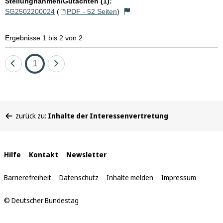
Stellungnahmen/Gutachten (1):
SG2502200024
(
PDF - 52 Seiten
)
Ergebnisse 1 bis 2 von 2
Eine
Seite
Eine
1
Seite
Seite
zurück
vor
Sie
zurück zu:
Inhalte der Interessenvertretung
befinden
sich
hier:
Interne
Hilfe
Kontakt
Newsletter
Links
Barrierefreiheit
Datenschutz
Inhalte melden
Impressum
© Deutscher Bundestag