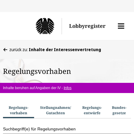
Direkt
Direk
zu
zum
Men
Lobbyregister
den
Inhal
öffne
Sucherge
Sie
zurück zu:
Inhalte der Interessenvertretung
befinden
sich
Regelungsvorhaben
hier:
Inhalte beruhen auf Angaben der IV -
Infos
S
Regelungs­
Stellungnahmen/​
Regelungs­
Bundes­
vorhaben
Gutachten
entwürfe
gesetze
u
c
Suchbegriff(e) für Regelungsvorhaben