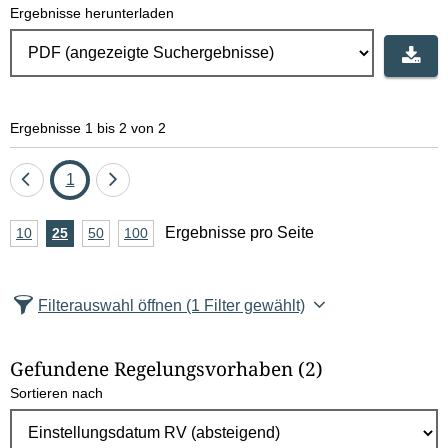
Ergebnisse herunterladen
Ergebnisse 1 bis 2 von 2
Eine
Seite
Eine
1
Seite
Seite
A
Ergebnisse pro Seite
10
Ergebnisse
25
Ergebnisse
50
Ergebnisse
100
Ergebnisse
zurück
vor
n
pro
pro
pro
pro
Seite
Seite
Seite
Seite
z
Filterauswahl öffnen
(1 Filter gewählt)
a
h
Gefundene Regelungsvorhaben
(2)
l
Sortieren nach
E
r