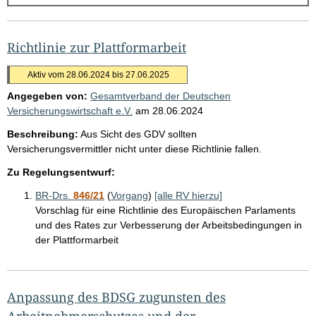
g
e
b
Richtlinie zur Plattformarbeit
n
Aktiv vom 28.06.2024 bis 27.06.2025
i
Angegeben von:
Gesamtverband der Deutschen
s
Versicherungswirtschaft e.V.
am
28.06.2024
s
Beschreibung:
Aus Sicht des GDV sollten
e
Versicherungsvermittler nicht unter diese Richtlinie fallen.
p
Zu Regelungsentwurf:
r
BR-Drs.
846/21
(
Vorgang
)
[alle RV hierzu]
o
Vorschlag für eine Richtlinie des Europäischen Parlaments
S
und des Rates zur Verbesserung der Arbeitsbedingungen in
e
der Plattformarbeit
i
t
Anpassung des BDSG zugunsten des
e
Arbeitnehmerschutzes und der