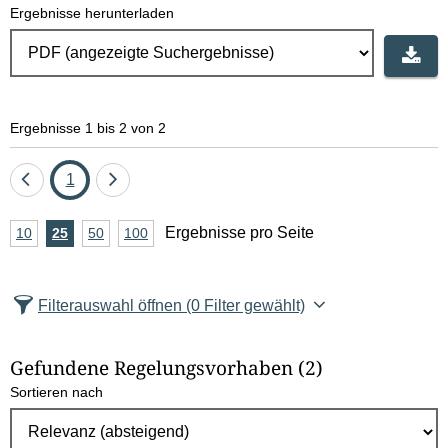
Ergebnisse herunterladen
Ergebnisse 1 bis 2 von 2
Eine
Seite
Eine
1
Seite
Seite
A
Ergebnisse pro Seite
10
Ergebnisse
25
Ergebnisse
50
Ergebnisse
100
Ergebnisse
zurück
vor
n
pro
pro
pro
pro
Seite
Seite
Seite
Seite
z
Filterauswahl öffnen
(0 Filter gewählt)
a
h
Gefundene Regelungsvorhaben
(2)
l
Sortieren nach
E
r