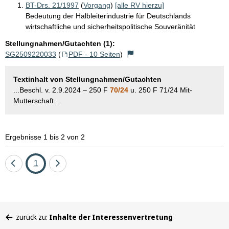
BT-Drs. 21/1997
(
Vorgang
)
[alle RV hierzu]
Bedeutung der Halbleiterindustrie für Deutschlands
wirtschaftliche und sicherheitspolitische Souveränität
Stellungnahmen/Gutachten (1):
SG2509220033
(
PDF - 10 Seiten
)
Textinhalt von Stellungnahmen/Gutachten
...Beschl. v. 2.9.2024 – 250 F
70/24
u. 250 F 71/24 Mit-
Mutterschaft...
Ergebnisse 1 bis 2 von 2
Eine
Seite
Eine
1
Seite
Seite
zurück
vor
Sie
zurück zu:
Inhalte der Interessenvertretung
befinden