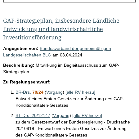
g
e
b
GAP-Strategieplan, insbesondere Ländliche
n
Entwicklung und landwirtschaftliche
i
Investitionsförderung
s
Angegeben von:
Bundesverband der gemeinnützigen
s
Landgesellschaften BLG
am
03.04.2024
e
Beschreibung:
Mitwirkung im Begleitausschuss zum GAP-
p
Strategieplan
r
Zu Regelungsentwurf:
o
BR-Drs.
70/24
(
Vorgang
)
[alle RV hierzu]
S
Entwurf eines Ersten Gesetzes zur Änderung des GAP-
Konditionalitäten-Gesetzes
e
i
BT-Drs. 20/12147
(
Vorgang
)
[alle RV hierzu]
zu dem Gesetzentwurf der Bundesregierung - Drucksache
t
20/10819 - Entwurf eines Ersten Gesetzes zur Änderung
e
des GAP-Konditionalitäten-Gesetzes