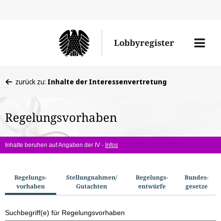
Direkt
Direk
zu
zum
Men
Lobbyregister
den
Inhal
öffne
Sucherge
Sie
zurück zu:
Inhalte der Interessenvertretung
befinden
sich
Regelungsvorhaben
hier:
Inhalte beruhen auf Angaben der IV -
Infos
S
Regelungs­
Stellungnahmen/​
Regelungs­
Bundes­
vorhaben
Gutachten
entwürfe
gesetze
u
c
Suchbegriff(e) für Regelungsvorhaben