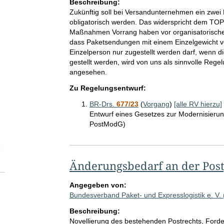
Beschreibung:
Zukünftig soll bei Versandunternehmen ein zwei
obligatorisch werden. Das widerspricht dem TOP-
Maßnahmen Vorrang haben vor organisatorische
dass Paketsendungen mit einem Einzelgewicht v
Einzelperson nur zugestellt werden darf, wenn di
gestellt werden, wird von uns als sinnvolle Reg
angesehen.
Zu Regelungsentwurf:
BR-Drs.
677/23
(
Vorgang
)
[alle RV hierzu]
Entwurf eines Gesetzes zur Modernisierun
PostModG)
elektion Anzahl der zu einem einzelnen RV abgegebenen Stellungnah
Änderungsbedarf an der Post
Angegeben von:
Bundesverband Paket- und Expresslogistik e. V.
Beschreibung:
Novellierung des bestehenden Postrechts, Forde