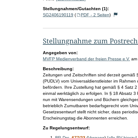
Stellungnahmen/Gutachten (1):
SG2406190119
(
PDF - 2 Seiten
)
Stellungnahme zum Postrech
Angegeben von:
MVFP Medienverband der freien Presse e.V.
a
Beschreibung:
Zeitungen und Zeitschriften sind derzeit gemäß 
(PUDLV) vom Universaldienstleister im Rahmen 
befördern. Ihre Zustellung hat gemäß § 4 Satz
einmal werktäglich zu erfolgen. In § 18 Absatz 
nun mit Warensendungen und Büchern gleichges
betrieblich Zumutbaren bedarfsgerecht vom Unive
Gesetzesentwurf stellt nicht sicher, dass perio
Erscheinungstag die Abonnenten erreichen.
Zu Regelungsentwurf:
BR-Drs.
677/23
(
Vorgang
)
[alle RV hierzu]