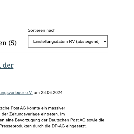
h
l
E
Sortieren nach
r
en
(5)
g
e
b
 der
n
i
s
ungsverleger e.V.
am
28.06.2024
s
tsche Post AG könnte ein massiver
e
 der Zeitungsverlage eintreten. Im
p
en eine Bevorzugung der Deutschen Post AG sowie die
 Presseprodukten durch die DP-AG eingesetzt.
r