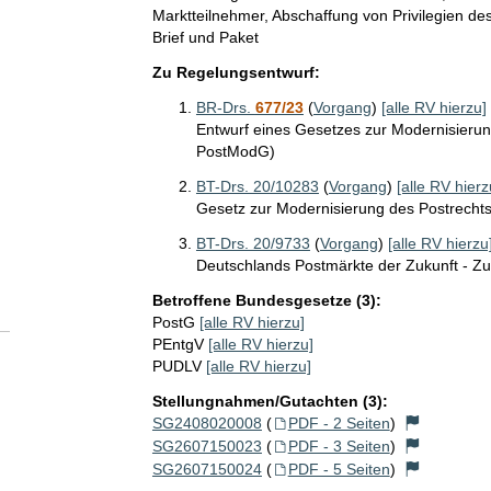
Marktteilnehmer, Abschaffung von Privilegien d
Brief und Paket
Zu Regelungsentwurf:
BR-Drs.
677/23
(
Vorgang
)
[alle RV hierzu]
Entwurf eines Gesetzes zur Modernisierun
PostModG)
BT-Drs. 20/10283
(
Vorgang
)
[alle RV hierz
Gesetz zur Modernisierung des Postrecht
BT-Drs. 20/9733
(
Vorgang
)
[alle RV hierzu
Deutschlands Postmärkte der Zukunft - Zuve
Betroffene Bundesgesetze (3):
PostG
[alle RV hierzu]
PEntgV
[alle RV hierzu]
PUDLV
[alle RV hierzu]
Stellungnahmen/Gutachten (3):
SG2408020008
(
PDF - 2 Seiten
)
SG2607150023
(
PDF - 3 Seiten
)
SG2607150024
(
PDF - 5 Seiten
)