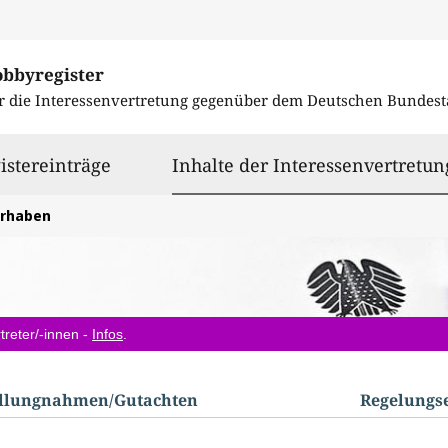
obbyregister
r die Interessenvertretung gegenüber dem
Deutschen Bundest
istereinträge
Inhalte der Interessenvertretun
orhaben
treter/-innen -
Infos
.
ellungnahmen/​Gutachten
Regelungs