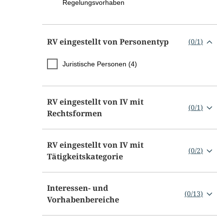
Regelungsvorhaben
RV eingestellt von Personentyp
(
0
/
1
)
Juristische Personen (4)
RV eingestellt von IV mit
(
0
/
1
)
Rechtsformen
RV eingestellt von IV mit
(
0
/
2
)
Tätigkeitskategorie
Interessen- und
(
0
/
13
)
Vorhabenbereiche