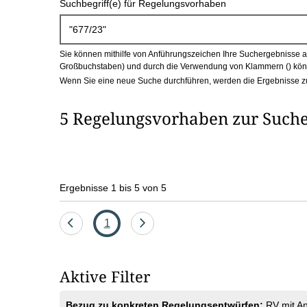
Suchbegriff(e) für Regelungsvorhaben
c
h
Sie können mithilfe von Anführungszeichen Ihre Suchergebnisse auf
b
Großbuchstaben) und durch die Verwendung von Klammern () könn
Wenn Sie eine neue Suche durchführen, werden die Ergebnisse z
o
5 Regelungsvorhaben zur Suche
x
Ergebnisse 1 bis 5 von 5
Eine
Seite
Eine
1
Seite
Seite
zurück
vor
Aktive Filter
Bezug zu konkreten Regelungsentwürfen:
RV mit A