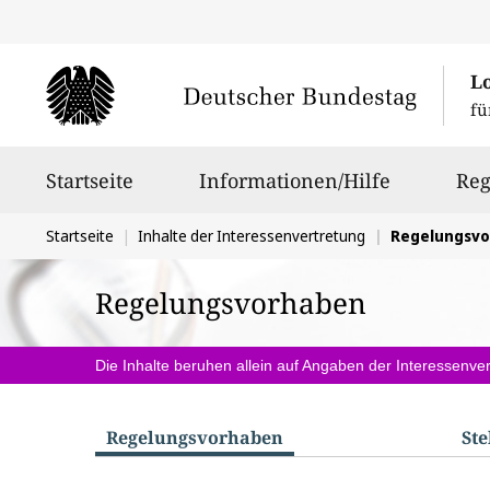
L
fü
Hauptnavigation
Startseite
Informationen/Hilfe
Reg
Sie
Startseite
Inhalte der Interessenvertretung
Regelungsv
befinden
Regelungsvorhaben
sich
hier:
Die Inhalte beruhen allein auf Angaben der Interessenver
Regelungs­vorhaben
St
S
u