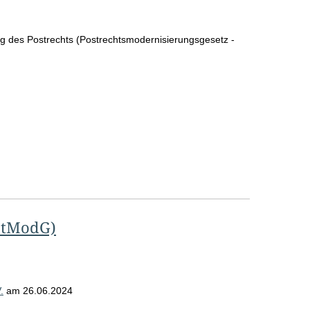
o
S
g des Postrechts (Postrechtsmodernisierungsgesetz -
e
i
t
e
ostModG)
.
am
26.06.2024