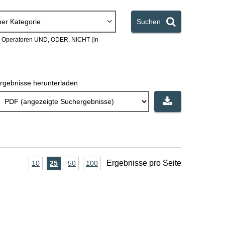
ner Kategorie
Suchen
en Operatoren UND, ODER, NICHT (in
rgebnisse herunterladen
A
Ergebnisse pro Seite
10
Ergebnisse
25
Ergebnisse
50
Ergebnisse
100
Ergebnisse
pro
pro
pro
pro
n
Seite
Seite
Seite
Seite
z
a