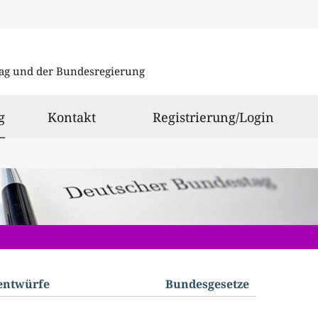
Direkt
Direkt
zu
zum
ag und der Bundesregierung
den
Inhalt
Suchergeb
ausgewählt
g
Kontakt
Registrierung/Login
­entwürfe
Bundes­gesetze