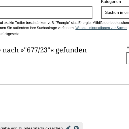
Kategorien
Suchen in
ei
 exakte Treffer beschränken, z. B. "Energie" statt Energie.
Mithilfe der boolesch
en Sie außerdem Ihre Suchanfrage verfeinern.
Weitere Informationen zur Suche
.
urückgesetzt.
 nach »"677/23"« gefunden
E
ngabe von Bundesratsdrucksachen