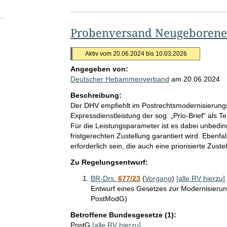
Probenversand Neugeborene
Aktiv vom 20.06.2024 bis 10.03.2026
Angegeben von:
Deutscher Hebammenverband
am
20.06.2024
Beschreibung:
Der DHV empfiehlt im Postrechtsmodernisierungsg
Expressdienstleistung der sog. „Prio-Brief“ als Te
Für die Leistungsparameter ist es dabei unbeding
fristgerechten Zustellung garantiert wird. Ebenfal
erforderlich sein, die auch eine priorisierte Zustel
Zu Regelungsentwurf:
BR-Drs.
677/23
(
Vorgang
)
[alle RV hierzu]
Entwurf eines Gesetzes zur Modernisierun
PostModG)
Betroffene Bundesgesetze (1):
PostG
[alle RV hierzu]