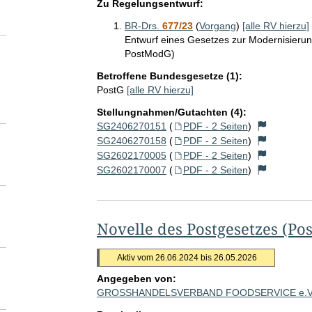
Zu Regelungsentwurf:
BR-Drs.
677/23
(
Vorgang
)
[alle RV hierzu]
Entwurf eines Gesetzes zur Modernisierun
PostModG)
Betroffene Bundesgesetze (1):
PostG
[alle RV hierzu]
Stellungnahmen/Gutachten (4):
SG2406270151
(
PDF - 2 Seiten
)
SG2406270158
(
PDF - 2 Seiten
)
SG2602170005
(
PDF - 2 Seiten
)
SG2602170007
(
PDF - 2 Seiten
)
Novelle des Postgesetzes (P
Aktiv vom 26.06.2024 bis 26.05.2026
Angegeben von:
GROSSHANDELSVERBAND FOODSERVICE e.V