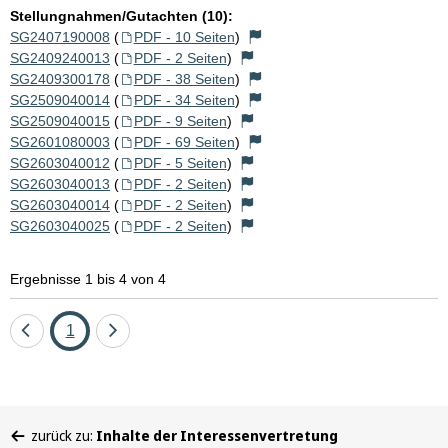
Stellungnahmen/Gutachten (10):
SG2407190008
(
PDF - 10 Seiten
)
SG2409240013
(
PDF - 2 Seiten
)
SG2409300178
(
PDF - 38 Seiten
)
SG2509040014
(
PDF - 34 Seiten
)
SG2509040015
(
PDF - 9 Seiten
)
SG2601080003
(
PDF - 69 Seiten
)
SG2603040012
(
PDF - 5 Seiten
)
SG2603040013
(
PDF - 2 Seiten
)
SG2603040014
(
PDF - 2 Seiten
)
SG2603040025
(
PDF - 2 Seiten
)
Ergebnisse 1 bis 4 von 4
Eine
Seite
Eine
1
Seite
Seite
zurück
vor
Sie
zurück zu:
Inhalte der Interessenvertretung
befinden