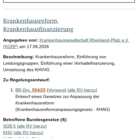
g
e
b
Krankenhausreform,
n
Krankenhausfinanzierung
i
Angegeben von:
Krankenhausgesellschaft Rheinland-Pfalz e.V.
s
(KGRP)
am
17.06.2026
s
Beschreibung:
Krankenhausreform, Einführung von
e
Leistungsgruppen, Einführung einer Vorhaltefinanzierung,
Umsetzung des KHVVG
p
r
Zu Regelungsentwurf:
o
BR-Drs.
554/25
(
Vorgang
)
[alle RV hierzu]
S
Entwurf eines Gesetzes zur Anpassung der
Krankenhausreform
e
(Krankenhausreformanpassungsgesetz - KHAG)
i
Betroffene Bundesgesetze (4):
t
SGB 5
[alle RV hierzu]
e
KHG
[alle RV hierzu]