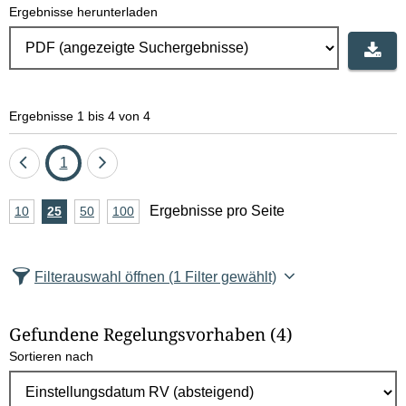
Ergebnisse herunterladen
Ergebnisse 1 bis 4 von 4
Eine
Seite
Eine
1
Seite
Seite
A
Ergebnisse pro Seite
10
Ergebnisse
25
Ergebnisse
50
Ergebnisse
100
Ergebnisse
zurück
vor
n
pro
pro
pro
pro
Seite
Seite
Seite
Seite
z
Filterauswahl öffnen
(1 Filter gewählt)
a
h
Gefundene Regelungsvorhaben
(4)
l
Sortieren nach
E
r