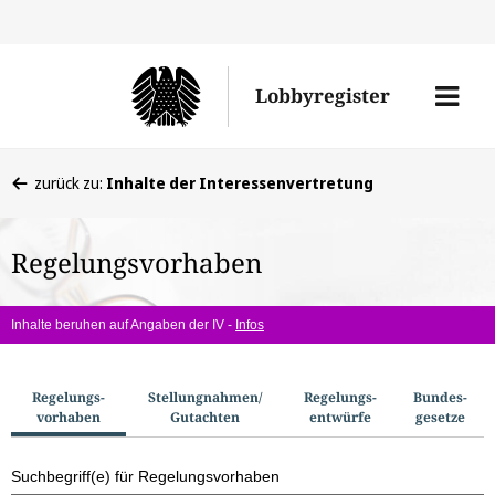
Direkt
Direk
zu
zum
Men
Lobbyregister
den
Inhal
öffne
Sucherge
Sie
zurück zu:
Inhalte der Interessenvertretung
befinden
sich
Regelungsvorhaben
hier:
Inhalte beruhen auf Angaben der IV -
Infos
S
Regelungs­
Stellungnahmen/​
Regelungs­
Bundes­
vorhaben
Gutachten
entwürfe
gesetze
u
c
Suchbegriff(e) für Regelungsvorhaben