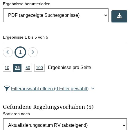
Ergebnisse herunterladen
Ergebnisse 1 bis 5 von 5
Eine
Seite
Eine
1
Seite
Seite
A
Ergebnisse pro Seite
10
Ergebnisse
25
Ergebnisse
50
Ergebnisse
100
Ergebnisse
zurück
vor
n
pro
pro
pro
pro
Seite
Seite
Seite
Seite
z
Filterauswahl öffnen
(0 Filter gewählt)
a
h
Gefundene Regelungsvorhaben
(5)
l
Sortieren nach
E
r