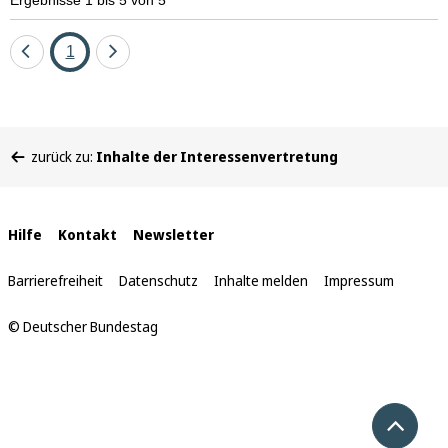
Eine
Seite
Eine
1
Seite
Seite
zurück
vor
Sie
zurück zu:
Inhalte der Interessenvertretung
befinden
sich
hier:
Interne
Hilfe
Kontakt
Newsletter
Links
Barrierefreiheit
Datenschutz
Inhalte melden
Impressum
© Deutscher Bundestag
Nach 