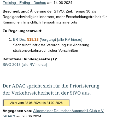
Freising - Erding - Dachau
am
14.06.2024
Beschreibung:
Änderung der STVO. Ziel: Tempo 30 als
Regelgeschwindigkeit innerorts, mehr Entscheidungsfreiheit für
Kommunen hinsichtlich Tempolimits innerorts
Zu Regelungsentwurf:
BR-Drs.
518/23
(
Vorgang
)
[alle RV hierzu]
Sechsundfünfzigste Verordnung zur Änderung
straßenverkehrsrechtlicher Vorschriften
Betroffene Bundesgesetze (1):
StVO 2013
[alle RV hierzu]
Der ADAC spricht sich für die Priorisierung
der Verkehrssicherheit in der StVO aus.
Aktiv vom 28.06.2024 bis 24.02.2026
Angegeben von:
Allgemeiner Deutscher Automobil-Club e.V.
(ADAC)
am
28.06.2024