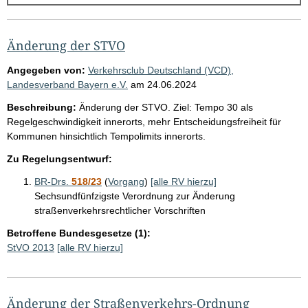
g
e
b
Änderung der STVO
n
Angegeben von:
Verkehrsclub Deutschland (VCD),
i
Landesverband Bayern e.V.
am
24.06.2024
s
Beschreibung:
Änderung der STVO. Ziel: Tempo 30 als
s
Regelgeschwindigkeit innerorts, mehr Entscheidungsfreiheit für
Kommunen hinsichtlich Tempolimits innerorts.
e
p
Zu Regelungsentwurf:
r
BR-Drs.
518/23
(
Vorgang
)
[alle RV hierzu]
o
Sechsundfünfzigste Verordnung zur Änderung
straßenverkehrsrechtlicher Vorschriften
S
Betroffene Bundesgesetze (1):
e
StVO 2013
[alle RV hierzu]
i
t
e
Änderung der Straßenverkehrs-Ordnung