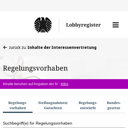
Direkt
Direk
zu
zum
Men
Lobbyregister
den
Inhal
öffne
Sucherge
Sie
zurück zu:
Inhalte der Interessenvertretung
befinden
sich
Regelungsvorhaben
hier:
Inhalte beruhen auf Angaben der IV -
Infos
S
Regelungs­
Stellungnahmen/​
Regelungs­
Bundes­
vorhaben
Gutachten
entwürfe
gesetze
u
c
Suchbegriff(e) für Regelungsvorhaben