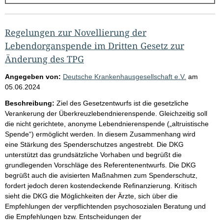
g
e
b
Regelungen zur Novellierung der
n
Lebendorganspende im Dritten Gesetz zur
i
Änderung des TPG
s
Angegeben von:
Deutsche Krankenhausgesellschaft e.V.
am
s
05.06.2024
e
Beschreibung:
Ziel des Gesetzentwurfs ist die gesetzliche
p
Verankerung der Überkreuzlebendnierenspende. Gleichzeitig soll
die nicht gerichtete, anonyme Lebendnierenspende („altruistische
r
Spende“) ermöglicht werden. In diesem Zusammenhang wird
o
eine Stärkung des Spenderschutzes angestrebt. Die DKG
S
unterstützt das grundsätzliche Vorhaben und begrüßt die
grundlegenden Vorschläge des Referentenentwurfs. Die DKG
e
begrüßt auch die avisierten Maßnahmen zum Spenderschutz,
i
fordert jedoch deren kostendeckende Refinanzierung. Kritisch
t
sieht die DKG die Möglichkeiten der Ärzte, sich über die
Empfehlungen der verpflichtenden psychosozialen Beratung und
e
die Empfehlungen bzw. Entscheidungen der