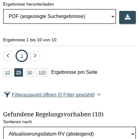
Ergebnisse herunterladen
Ergebnisse 1 bis 10 von 10
Eine
Seite
Eine
1
Seite
Seite
A
Ergebnisse pro Seite
10
Ergebnisse
25
Ergebnisse
50
Ergebnisse
100
Ergebnisse
zurück
vor
n
pro
pro
pro
pro
Seite
Seite
Seite
Seite
z
Filterauswahl öffnen
(0 Filter gewählt)
a
h
Gefundene Regelungsvorhaben
(10)
l
Sortieren nach
E
r