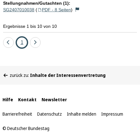
Stellungnahmen/Gutachten (1):
SG2407010038
(
PDF - 8 Seiten
)
Ergebnisse 1 bis 10 von 10
Eine
Seite
Eine
1
Seite
Seite
zurück
vor
Sie
zurück zu:
Inhalte der Interessenvertretung
befinden
sich
hier:
Interne
Hilfe
Kontakt
Newsletter
Links
Barrierefreiheit
Datenschutz
Inhalte melden
Impressum
© Deutscher Bundestag