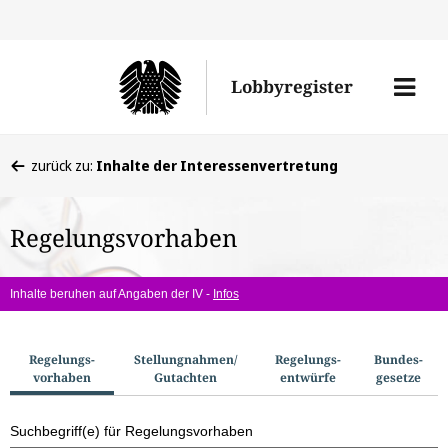
Direkt
Direk
zu
zum
Men
Lobbyregister
den
Inhal
öffne
Sucherge
Sie
zurück zu:
Inhalte der Interessenvertretung
befinden
sich
Regelungsvorhaben
hier:
Inhalte beruhen auf Angaben der IV -
Infos
S
Regelungs­
Stellungnahmen/​
Regelungs­
Bundes­
vorhaben
Gutachten
entwürfe
gesetze
u
c
Suchbegriff(e) für Regelungsvorhaben