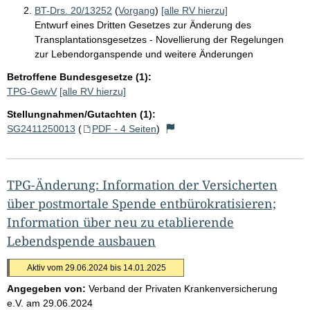
BT-Drs. 20/13252
(
Vorgang
)
[alle RV hierzu]
Entwurf eines Dritten Gesetzes zur Änderung des
Transplantationsgesetzes - Novellierung der Regelungen
zur Lebendorganspende und weitere Änderungen
Betroffene Bundesgesetze (1):
TPG-GewV
[alle RV hierzu]
Stellungnahmen/Gutachten (1):
SG2411250013
(
PDF - 4 Seiten
)
TPG-Änderung: Information der Versicherten
über postmortale Spende entbürokratisieren;
Information über neu zu etablierende
Lebendspende ausbauen
Aktiv vom 29.06.2024 bis 14.01.2025
Angegeben von:
Verband der Privaten Krankenversicherung
e.V.
am
29.06.2024