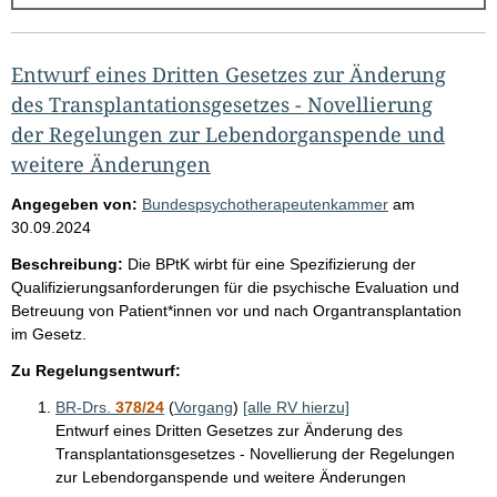
g
e
b
Entwurf eines Dritten Gesetzes zur Änderung
n
des Transplantationsgesetzes - Novellierung
i
der Regelungen zur Lebendorganspende und
s
weitere Änderungen
s
Angegeben von:
Bundespsychotherapeutenkammer
am
e
30.09.2024
p
Beschreibung:
Die BPtK wirbt für eine Spezifizierung der
r
Qualifizierungsanforderungen für die psychische Evaluation und
Betreuung von Patient*innen vor und nach Organtransplantation
o
im Gesetz.
S
Zu Regelungsentwurf:
e
BR-Drs.
378/24
(
Vorgang
)
[alle RV hierzu]
i
Entwurf eines Dritten Gesetzes zur Änderung des
t
Transplantationsgesetzes - Novellierung der Regelungen
e
zur Lebendorganspende und weitere Änderungen