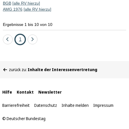
BGB
[alle RV hierzu]
AMG 1976
[alle RV hierzu]
Ergebnisse 1 bis 10 von 10
Eine
Seite
Eine
1
Seite
Seite
zurück
vor
Sie
zurück zu:
Inhalte der Interessenvertretung
befinden
sich
hier:
Interne
Hilfe
Kontakt
Newsletter
Links
Barrierefreiheit
Datenschutz
Inhalte melden
Impressum
© Deutscher Bundestag