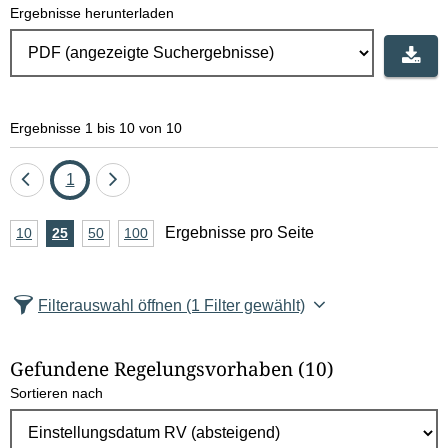
Ergebnisse herunterladen
Ergebnisse 1 bis 10 von 10
Eine
Seite
Eine
1
Seite
Seite
A
Ergebnisse pro Seite
10
Ergebnisse
25
Ergebnisse
50
Ergebnisse
100
Ergebnisse
zurück
vor
n
pro
pro
pro
pro
Seite
Seite
Seite
Seite
z
Filterauswahl öffnen
(1 Filter gewählt)
a
h
Gefundene Regelungsvorhaben
(10)
l
Sortieren nach
E
r