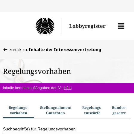
Direkt
Direk
zu
zum
Men
Lobbyregister
den
Inhal
öffne
Sucherge
Sie
zurück zu:
Inhalte der Interessenvertretung
befinden
sich
Regelungsvorhaben
hier:
Inhalte beruhen auf Angaben der IV -
Infos
S
Regelungs­
Stellungnahmen/​
Regelungs­
Bundes­
vorhaben
Gutachten
entwürfe
gesetze
u
c
Suchbegriff(e) für Regelungsvorhaben