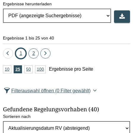
Ergebnisse herunterladen
Ergebnisse 1 bis 25 von 40
Eine
Seite
Seite
Eine
1
2
Seite
Seite
A
Ergebnisse pro Seite
10
Ergebnisse
25
Ergebnisse
50
Ergebnisse
100
Ergebnisse
zurück
vor
n
pro
pro
pro
pro
Seite
Seite
Seite
Seite
z
Filterauswahl öffnen
(0 Filter gewählt)
a
h
Gefundene Regelungsvorhaben
(40)
l
Sortieren nach
E
r