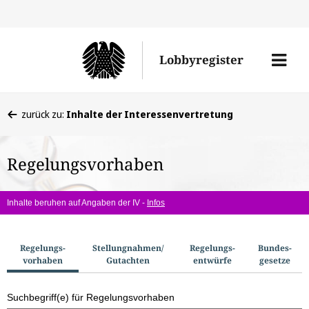
Direkt
Direk
zu
zum
Men
Lobbyregister
den
Inhal
öffne
Sucherge
Sie
zurück zu:
Inhalte der Interessenvertretung
befinden
sich
Regelungsvorhaben
hier:
Inhalte beruhen auf Angaben der IV -
Infos
S
Regelungs­
Stellungnahmen/​
Regelungs­
Bundes­
vorhaben
Gutachten
entwürfe
gesetze
u
c
Suchbegriff(e) für Regelungsvorhaben