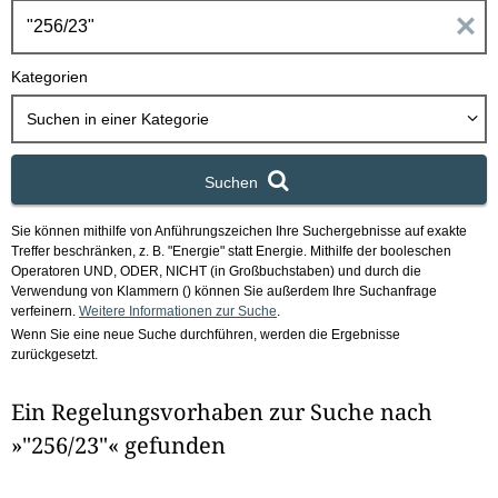
h
E
b
o
i
Kategorien
x
n
Suchen in
einer Kategorie
g
Suchen
a
Sie können mithilfe von Anführungszeichen Ihre Suchergebnisse auf exakte
b
Treffer beschränken, z. B. "Energie" statt Energie.
Mithilfe der booleschen
Operatoren UND, ODER, NICHT (in Großbuchstaben) und durch die
e
Verwendung von Klammern () können Sie außerdem Ihre Suchanfrage
verfeinern.
Weitere Informationen zur Suche
.
Wenn Sie eine neue Suche durchführen, werden die Ergebnisse
n
zurückgesetzt.
i
Ein Regelungsvorhaben zur Suche nach
m
»"256/23"« gefunden
F