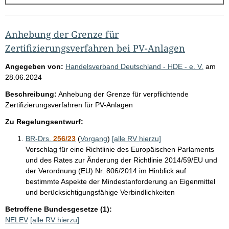
g
e
b
Anhebung der Grenze für
n
Zertifizierungsverfahren bei PV-Anlagen
i
Angegeben von:
Handelsverband Deutschland - HDE - e. V.
am
s
28.06.2024
s
Beschreibung:
Anhebung der Grenze für verpflichtende
e
Zertifizierungsverfahren für PV-Anlagen
p
Zu Regelungsentwurf:
r
BR-Drs.
256/23
(
Vorgang
)
[alle RV hierzu]
o
Vorschlag für eine Richtlinie des Europäischen Parlaments
S
und des Rates zur Änderung der Richtlinie 2014/59/EU und
der Verordnung (EU) Nr. 806/2014 im Hinblick auf
e
bestimmte Aspekte der Mindestanforderung an Eigenmittel
i
und berücksichtigungsfähige Verbindlichkeiten
t
Betroffene Bundesgesetze (1):
e
NELEV
[alle RV hierzu]