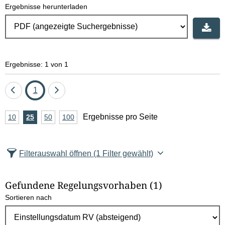
Ergebnisse herunterladen
e
l
d
Ergebnisse: 1 von 1
l
ö
Eine
Seite
Eine
1
Seite
Seite
s
A
Ergebnisse pro Seite
10
Ergebnisse
25
Ergebnisse
50
Ergebnisse
100
Ergebnisse
zurück
vor
c
n
pro
pro
pro
pro
Seite
Seite
Seite
Seite
z
h
Filterauswahl öffnen
(1 Filter gewählt)
a
e
h
Gefundene Regelungsvorhaben
(1)
l
n
Sortieren nach
E
r