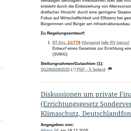
vielfältigen benötigten Investitionen über alle I
entsteht durch die Einbeziehung von Altersvorsorg
dreifacher Hinsicht: durch eine geringere Staat
Fokus auf Wirtschaftlichkeit und Effizienz bei ge
Bürgerinnen und Bürger am Infrastrukturausbau.
Zu Regelungsentwurf:
BT-Drs.
21/779
(
Vorgang
)
[alle RV hierzu]
Entwurf eines Gesetzes zur Errichtung ein
(SVIKG)
Stellungnahmen/Gutachten (1):
SG2605060020
(
PDF - 5 Seiten
)
Diskussionen um private Fin
(Errichtungsgesetz Sonderve
Klimaschutz, Deutschlandfon
Angegeben von:
Allianz SE
am
19.12.2025