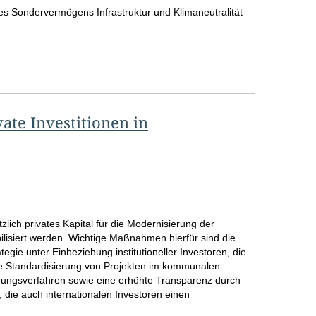
es Sondervermögens Infrastruktur und Klimaneutralität
o
S
e
i
t
te Investitionen in
e
ich privates Kapital für die Modernisierung der
ilisiert werden. Wichtige Maßnahmen hierfür sind die
tegie unter Einbeziehung institutioneller Investoren, die
ie Standardisierung von Projekten im kommunalen
ungsverfahren sowie eine erhöhte Transparenz durch
 die auch internationalen Investoren einen