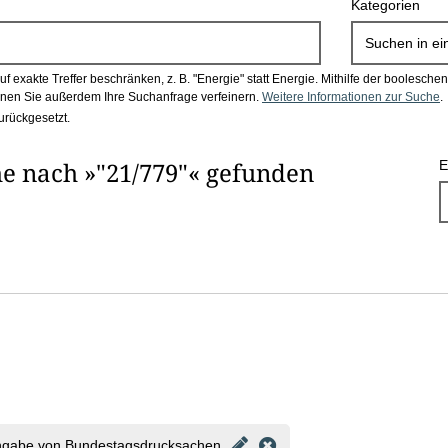
Kategorien
Suchen in
ei
 exakte Treffer beschränken, z. B. "Energie" statt Energie.
Mithilfe der boolesch
en Sie außerdem Ihre Suchanfrage verfeinern.
Weitere Informationen zur Suche
.
urückgesetzt.
e nach »"21/779"« gefunden
E
ngabe von Bundestagsdrucksachen