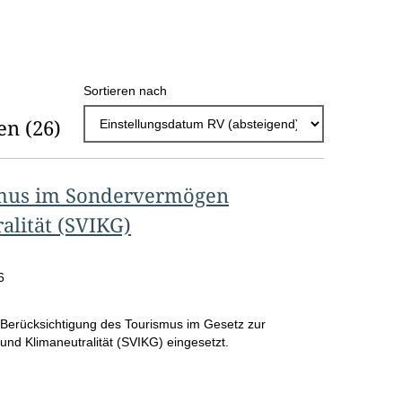
h
l
E
Sortieren nach
r
en
(26)
g
e
b
smus im Sondervermögen
n
alität (SVIKG)
i
s
6
s
 Berücksichtigung des Tourismus im Gesetz zur
e
und Klimaneutralität (SVIKG) eingesetzt.
p
r