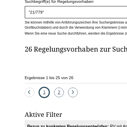
Suchbegriff(e) für Regelungsvorhaben
c
h
Sie können mithilfe von Anführungszeichen Ihre Suchergebnisse auf
b
Großbuchstaben) und durch die Verwendung von Klammern () könn
Wenn Sie eine neue Suche durchführen, werden die Ergebnisse z
o
26 Regelungsvorhaben zur Such
x
Ergebnisse 1 bis 25 von 26
Eine
Seite
Seite
Eine
1
2
Seite
Seite
zurück
vor
Aktive Filter
Bezug zu konkreten Regelungsentwürfen:
RV mit A