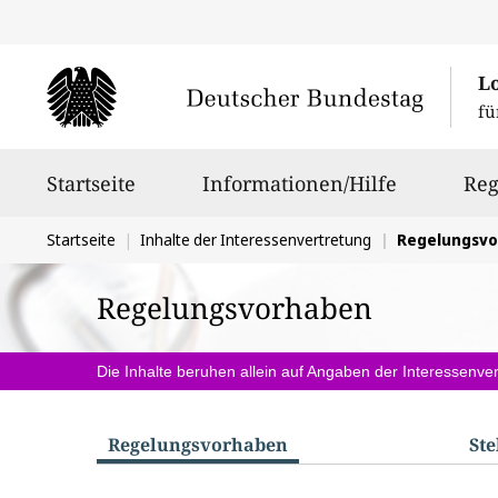
L
fü
Hauptnavigation
Startseite
Informationen/Hilfe
Reg
Sie
Startseite
Inhalte der Interessenvertretung
Regelungsv
befinden
Regelungsvorhaben
sich
hier:
Die Inhalte beruhen allein auf Angaben der Interessenver
Regelungs­vorhaben
St
S
u