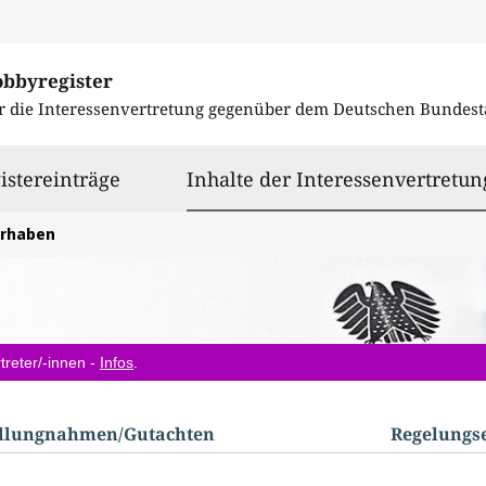
obbyregister
r die Interessenvertretung gegenüber dem
Deutschen Bundest
istereinträge
Inhalte der Interessenvertretun
orhaben
treter/-innen -
Infos
.
ellungnahmen/​Gutachten
Regelungs