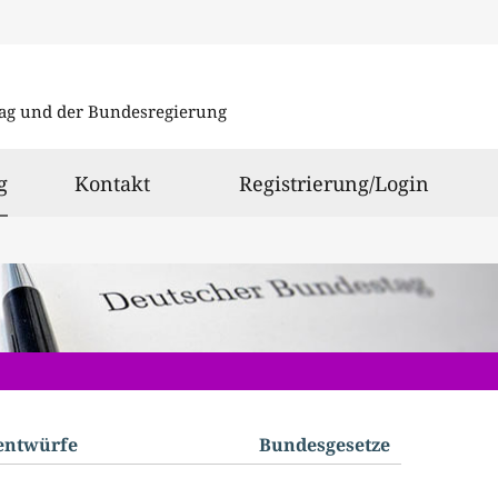
Direkt
Direkt
zu
zum
ag und der Bundesregierung
den
Inhalt
Suchergeb
ausgewählt
g
Kontakt
Registrierung/Login
­entwürfe
Bundes­gesetze