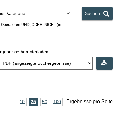
ner Kategorie
Suchen
en Operatoren UND, ODER, NICHT (in
rgebnisse herunterladen
A
Ergebnisse pro Seite
10
Ergebnisse
25
Ergebnisse
50
Ergebnisse
100
Ergebnisse
pro
pro
pro
pro
n
Seite
Seite
Seite
Seite
z
a