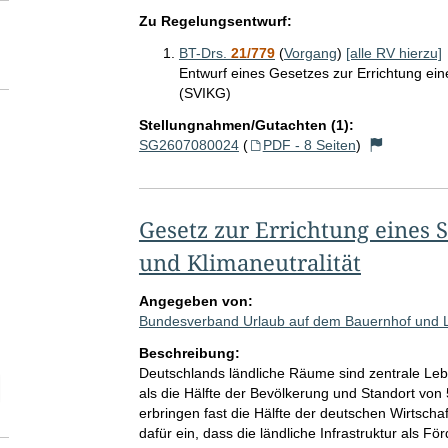
Zu Regelungsentwurf:
BT-Drs.
21/779
(
Vorgang
)
[alle RV hierzu]
Entwurf eines Gesetzes zur Errichtung ein
(SVIKG)
Stellungnahmen/Gutachten (1):
SG2607080024
(
PDF - 8 Seiten
)
Gesetz zur Errichtung eines
und Klimaneutralität
Angegeben von:
Bundesverband Urlaub auf dem Bauernhof und L
Beschreibung:
Deutschlands ländliche Räume sind zentrale Leb
elektion Anzahl der zu einem einzelnen RV abgegebenen Stellungnah
als die Hälfte der Bevölkerung und Standort vo
erbringen fast die Hälfte der deutschen Wirtscha
dafür ein, dass die ländliche Infrastruktur als F