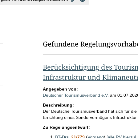
Gefundene Regelungsvorhab
Berücksichtigung des Touri
Infrastruktur und Klimaneutr
Angegeben von:
Deutscher Tourismusverband e.V.
am
01.07.202
Beschreibung:
Der Deutsche Tourismusverband hat sich für die
Errichtung eines Sondervermögens Infrastruktur 
Zu Regelungsentwurf:
BT-Drs.
21/779
(
Vorgang
)
[alle RV hierzu]