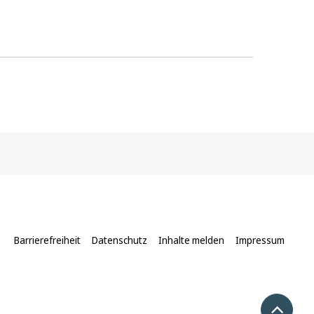
Barrierefreiheit
Datenschutz
Inhalte melden
Impressum
Nach 