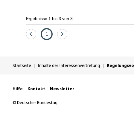
Ergebnisse 1 bis 3 von 3
Eine
Seite
Eine
1
Seite
Seite
zurück
vor
Sie
Startseite
Inhalte der Interessenvertretung
Regelungsv
befinden
sich
hier:
Interne
Hilfe
Kontakt
Newsletter
Links
© Deutscher Bundestag