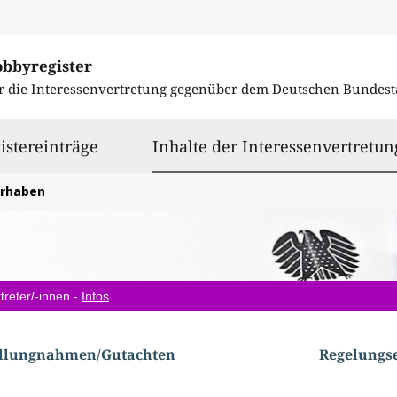
obbyregister
r die Interessenvertretung gegenüber dem
Deutschen Bundest
istereinträge
Inhalte der Interessenvertretun
orhaben
treter/-innen -
Infos
.
ellungnahmen/​Gutachten
Regelungs