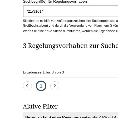
Suchbegriff(e) für Regelungsvorhaben
c
h
Sie können mithilfe von Anführungszeichen Ihre Suchergebnisse auf
b
Großbuchstaben) und durch die Verwendung von Klammern () könn
Wenn Sie eine neue Suche durchführen, werden die Ergebnisse z
o
3 Regelungsvorhaben zur Suche
x
Ergebnisse 1 bis 3 von 3
Eine
Seite
Eine
1
Seite
Seite
zurück
vor
Aktive Filter
Bezug zu konkreten Regelungsentwürfen:
RV mit A