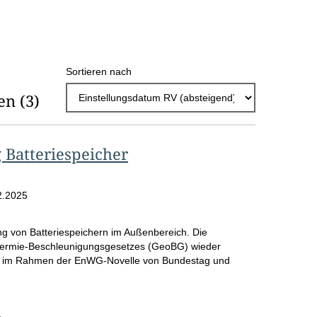
h
l
E
Sortieren nach
r
en
(3)
g
e
b
 Batteriespeicher
n
i
2.2025
s
g von Batteriespeichern im Außenbereich. Die
s
othermie-Beschleunigungsgesetzes (GeoBG) wieder
e
st im Rahmen der EnWG-Novelle von Bundestag und
p
r