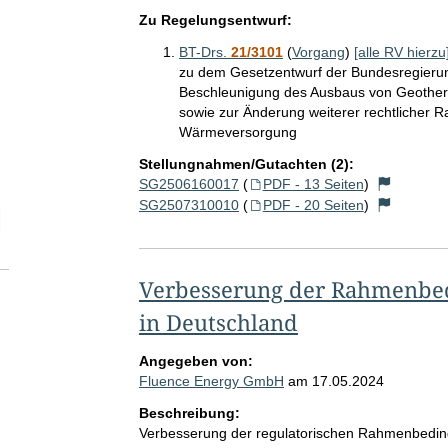
Zu Regelungsentwurf:
BT-Drs.
21/3101
(
Vorgang
)
[alle RV hierzu
zu dem Gesetzentwurf der Bundesregierun
Beschleunigung des Ausbaus von Geoth
sowie zur Änderung weiterer rechtlicher
Wärmeversorgung
Stellungnahmen/Gutachten (2):
SG2506160017
(
PDF - 13 Seiten
)
SG2507310010
(
PDF - 20 Seiten
)
elektion Anzahl der zu einem einzelnen RV abgegebenen Stellungnah
Verbesserung der Rahmenbed
in Deutschland
Angegeben von:
Fluence Energy GmbH
am
17.05.2024
Beschreibung:
Verbesserung der regulatorischen Rahmenbeding