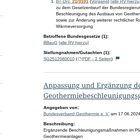
BT-Drs.
21/3101
(
Vorgang
)
[alle RV hierzu
zu dem Gesetzentwurf der Bundesregierun
Beschleunigung des Ausbaus von Geoth
sowie zur Änderung weiterer rechtlicher
Wärmeversorgung
Betroffene Bundesgesetze (1):
BBauG
[alle RV hierzu]
Stellungnahmen/Gutachten (1):
SG2512080010
(
PDF - 2 Seiten
)
Anpassung und Ergänzung d
Geothermiebeschleunigungsg
Angegeben von:
Bundesverband Geothermie e. V.
am
17.06.202
Beschreibung:
Ergänzende Beschleunigungsmaßnahmen im Pla
Geothermieanlagen