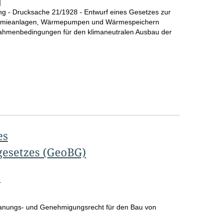
]
o
g - Drucksache 21/1928 - Entwurf eines Gesetzes zur
ermieanlagen, Wärmepumpen und Wärmespeichern
S
 Rahmenbedingungen für den klimaneutralen Ausbau der
e
i
t
e
es
esetzes (GeoBG)
4
nungs- und Genehmigungsrecht für den Bau von