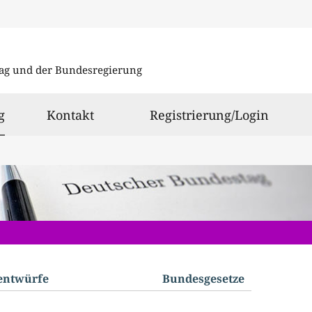
Direkt
Direkt
zu
zum
ag und der Bundesregierung
den
Inhalt
Suchergeb
ausgewählt
g
Kontakt
Registrierung/Login
­entwürfe
Bundes­gesetze