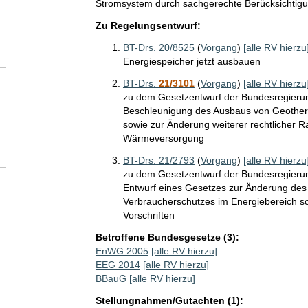
Stromsystem durch sachgerechte Berücksichtigu
Zu Regelungsentwurf:
BT-Drs. 20/8525
(
Vorgang
)
[alle RV hierzu
Energiespeicher jetzt ausbauen
BT-Drs.
21/3101
(
Vorgang
)
[alle RV hierzu
zu dem Gesetzentwurf der Bundesregierun
Beschleunigung des Ausbaus von Geoth
sowie zur Änderung weiterer rechtlicher
Wärmeversorgung
BT-Drs. 21/2793
(
Vorgang
)
[alle RV hierzu
zu dem Gesetzentwurf der Bundesregierun
Entwurf eines Gesetzes zur Änderung des 
Verbraucherschutzes im Energiebereich so
Vorschriften
Betroffene Bundesgesetze (3):
EnWG 2005
[alle RV hierzu]
EEG 2014
[alle RV hierzu]
BBauG
[alle RV hierzu]
Stellungnahmen/Gutachten (1):