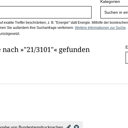
Kategorien
Suchen in
ei
 exakte Treffer beschränken, z. B. "Energie" statt Energie.
Mithilfe der boolesch
en Sie außerdem Ihre Suchanfrage verfeinern.
Weitere Informationen zur Suche
.
urückgesetzt.
 nach »"21/3101"« gefunden
E
ngabe von Bundestagsdrucksachen