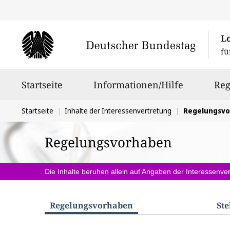
L
fü
Hauptnavigation
Startseite
Informationen/Hilfe
Reg
Sie
Startseite
Inhalte der Interessenvertretung
Regelungsv
befinden
Regelungsvorhaben
sich
hier:
Die Inhalte beruhen allein auf Angaben der Interessenver
Regelungs­vorhaben
St
S
u