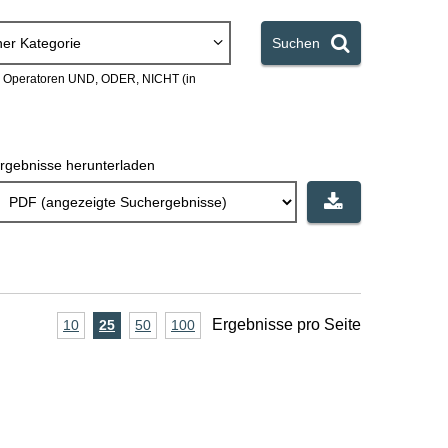
ner Kategorie
Suchen
en Operatoren UND, ODER, NICHT (in
rgebnisse herunterladen
A
Ergebnisse pro Seite
10
Ergebnisse
25
Ergebnisse
50
Ergebnisse
100
Ergebnisse
pro
pro
pro
pro
n
Seite
Seite
Seite
Seite
z
a