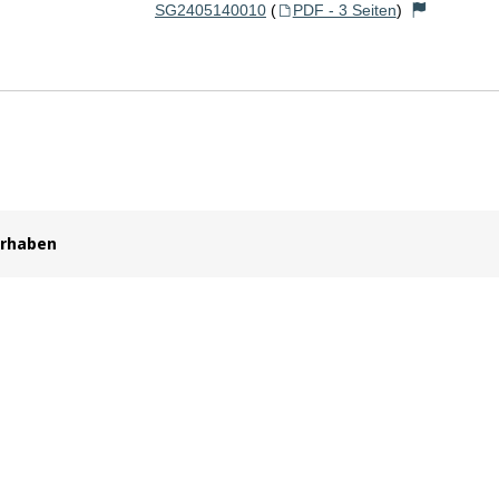
SG2405140010
(
PDF - 3 Seiten
)
orhaben