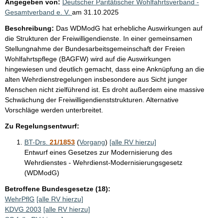
Angegeben von:
Deutscher Paritätischer Wohlfahrtsverband -
Gesamtverband e. V.
am
31.10.2025
Beschreibung:
Das WDModG hat erhebliche Auswirkungen auf
die Strukturen der Freiwilligendienste. In einer gemeinsamen
Stellungnahme der Bundesarbeitsgemeinschaft der Freien
Wohlfahrtspflege (BAGFW) wird auf die Auswirkungen
hingewiesen und deutlich gemacht, dass eine Anknüpfung an die
alten Wehrdienstregelungen insbesondere aus Sicht junger
Menschen nicht zielführend ist. Es droht außerdem eine massive
Schwächung der Freiwilligendienststrukturen. Alternative
Vorschläge werden unterbreitet.
Zu Regelungsentwurf:
BT-Drs.
21/1853
(
Vorgang
)
[alle RV hierzu]
Entwurf eines Gesetzes zur Modernisierung des
Wehrdienstes - Wehrdienst-Modernisierungsgesetz
(WDModG)
Betroffene Bundesgesetze (18):
WehrPflG
[alle RV hierzu]
KDVG 2003
[alle RV hierzu]