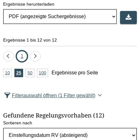
Ergebnisse herunterladen
Ergebnisse 1 bis 12 von 12
Eine
Seite
Eine
1
Seite
Seite
A
Ergebnisse pro Seite
10
Ergebnisse
25
Ergebnisse
50
Ergebnisse
100
Ergebnisse
zurück
vor
n
pro
pro
pro
pro
Seite
Seite
Seite
Seite
z
Filterauswahl öffnen
(1 Filter gewählt)
a
h
Gefundene Regelungsvorhaben
(12)
l
Sortieren nach
E
r