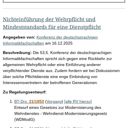
g
e
b
Nichteinführung der Wehrpflicht und
n
Mindeststandards für eine Dienstpflicht
i
Angegeben von:
Konferenz der deutschsprachigen
s
Informatikfachschaften
am
16.12.2025
s
Beschreibung:
Die 53,5. Konferenz der deutschsprachigen
e
Informatikfachschaften spricht sich gegen eine Rückkehr zur
allgemeinen Wehrpflicht oder eine Einführung anderer
p
verpflichtender Dienste aus. Zudem fordern wir bei Diskussionen
r
über solche Pflichtdienste eine enge Einbindung von
o
Interessensvertretern der betroffenen Generationen.
S
Zu Regelungsentwurf:
e
BT-Drs.
21/1853
(
Vorgang
)
[alle RV hierzu]
i
Entwurf eines Gesetzes zur Modernisierung des
t
Wehrdienstes - Wehrdienst-Modernisierungsgesetz
(WDModG)
e