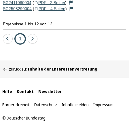
SG2411080004
(
PDF - 2 Seiten
)
SG2508290004
(
PDF - 4 Seiten
)
Ergebnisse 1 bis 12 von 12
Eine
Seite
Eine
1
Seite
Seite
zurück
vor
Sie
zurück zu:
Inhalte der Interessenvertretung
befinden
sich
hier:
Interne
Hilfe
Kontakt
Newsletter
Links
Barrierefreiheit
Datenschutz
Inhalte melden
Impressum
© Deutscher Bundestag