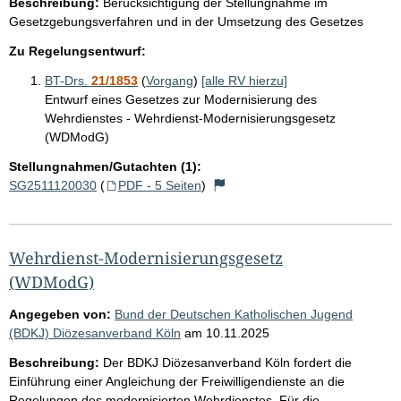
Beschreibung:
Berücksichtigung der Stellungnahme im
Gesetzgebungsverfahren und in der Umsetzung des Gesetzes
Zu Regelungsentwurf:
BT-Drs.
21/1853
(
Vorgang
)
[alle RV hierzu]
Entwurf eines Gesetzes zur Modernisierung des
Wehrdienstes - Wehrdienst-Modernisierungsgesetz
(WDModG)
Stellungnahmen/Gutachten (1):
SG2511120030
(
PDF - 5 Seiten
)
Wehrdienst-Modernisierungsgesetz
(WDModG)
Angegeben von:
Bund der Deutschen Katholischen Jugend
(BDKJ) Diözesanverband Köln
am
10.11.2025
Beschreibung:
Der BDKJ Diözesanverband Köln fordert die
Einführung einer Angleichung der Freiwilligendienste an die
Regelungen des modernisierten Wehrdienstes. Für die