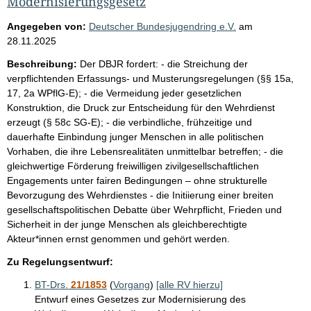
Modernisierungsgesetz
Angegeben von:
Deutscher Bundesjugendring e.V.
am
28.11.2025
Beschreibung:
Der DBJR fordert: - die Streichung der
verpflichtenden Erfassungs- und Musterungsregelungen (§§ 15a,
17, 2a WPflG-E); - die Vermeidung jeder gesetzlichen
Konstruktion, die Druck zur Entscheidung für den Wehrdienst
erzeugt (§ 58c SG-E); - die verbindliche, frühzeitige und
dauerhafte Einbindung junger Menschen in alle politischen
Vorhaben, die ihre Lebensrealitäten unmittelbar betreffen; - die
gleichwertige Förderung freiwilligen zivilgesellschaftlichen
Engagements unter fairen Bedingungen – ohne strukturelle
Bevorzugung des Wehrdienstes - die Initiierung einer breiten
gesellschaftspolitischen Debatte über Wehrpflicht, Frieden und
Sicherheit in der junge Menschen als gleichberechtigte
Akteur*innen ernst genommen und gehört werden.
Zu Regelungsentwurf:
BT-Drs.
21/1853
(
Vorgang
)
[alle RV hierzu]
Entwurf eines Gesetzes zur Modernisierung des