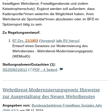
freiwilligem Wehrdienst, Freiwilligendienste und zivilem
Katastrophenschutz). Ergänzt werden soll außerdem, dass
Kadersportler*innen weiterhin die Möglichkeit haben, ihren
Wehrdienst als Sportsoldat*innen abzuleisten oder im BFD im
Spitzensport tätig zu sein.
Zu Regelungsentwurf:
BT-Drs.
21/1853
(
Vorgang
)
[alle RV hierzu]
Entwurf eines Gesetzes zur Modernisierung des
Wehrdienstes - Wehrdienst-Modernisierungsgesetz
(WDModG)
Stellungnahmen/Gutachten (1):
SG2508210012
(
PDF - 4 Seiten
)
Wehrdienst-Modernisierungsgesetz Hinweise
zur Ausgestaltung des Neuen Wehrdienstes
Angegeben von:
Bundesarbeitskreis Freiwilliges Soziales Jahr
(BAK FSJ)
am
08.11.2024