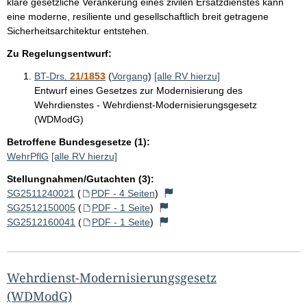
klare gesetzliche Verankerung eines zivilen Ersatzdienstes kann
eine moderne, resiliente und gesellschaftlich breit getragene
Sicherheitsarchitektur entstehen.
Zu Regelungsentwurf:
BT-Drs.
21/1853
(
Vorgang
)
[alle RV hierzu]
Entwurf eines Gesetzes zur Modernisierung des
Wehrdienstes - Wehrdienst-Modernisierungsgesetz
(WDModG)
Betroffene Bundesgesetze (1):
WehrPflG
[alle RV hierzu]
Stellungnahmen/Gutachten (3):
SG2511240021
(
PDF - 4 Seiten
)
SG2512150005
(
PDF - 1 Seite
)
SG2512160041
(
PDF - 1 Seite
)
Wehrdienst-Modernisierungsgesetz
(WDModG)