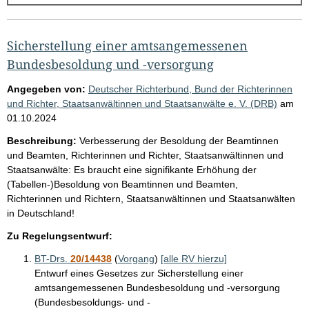
g
e
b
Sicherstellung einer amtsangemessenen
n
Bundesbesoldung und -versorgung
i
Angegeben von:
Deutscher Richterbund, Bund der Richterinnen
s
und Richter, Staatsanwältinnen und Staatsanwälte e. V. (DRB)
am
01.10.2024
s
e
Beschreibung:
Verbesserung der Besoldung der Beamtinnen
und Beamten, Richterinnen und Richter, Staatsanwältinnen und
p
Staatsanwälte: Es braucht eine signifikante Erhöhung der
r
(Tabellen-)Besoldung von Beamtinnen und Beamten,
o
Richterinnen und Richtern, Staatsanwältinnen und Staatsanwälten
in Deutschland!
S
e
Zu Regelungsentwurf:
i
BT-Drs.
20/14438
(
Vorgang
)
[alle RV hierzu]
t
Entwurf eines Gesetzes zur Sicherstellung einer
amtsangemessenen Bundesbesoldung und -versorgung
e
(Bundesbesoldungs- und -