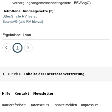
versorgungsangemessenheitsgesetz - BBVAngG)
Betroffene Bundesgesetze (2):
BBesG
[alle RV hierzu]
BeamtVG
[alle RV hierzu]
Ergebnisse: 1 von 1
Eine
Seite
Eine
1
Seite
Seite
zurück
vor
Sie
zurück zu:
Inhalte der Interessenvertretung
befinden
sich
hier:
Interne
Hilfe
Kontakt
Newsletter
Links
Barrierefreiheit
Datenschutz
Inhalte melden
Impressum