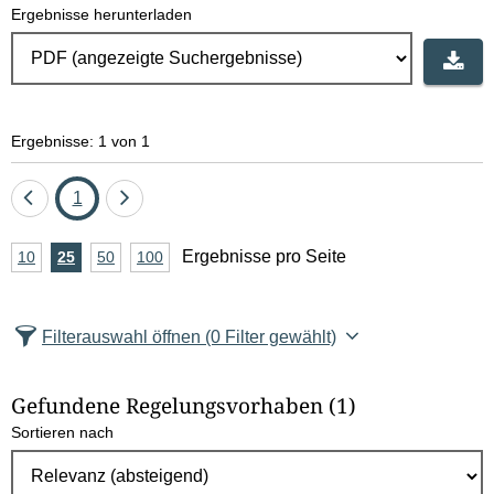
Ergebnisse herunterladen
Ergebnisse: 1 von 1
Eine
Seite
Eine
1
Seite
Seite
A
Ergebnisse pro Seite
10
Ergebnisse
25
Ergebnisse
50
Ergebnisse
100
Ergebnisse
zurück
vor
n
pro
pro
pro
pro
Seite
Seite
Seite
Seite
z
Filterauswahl öffnen
(0 Filter gewählt)
a
h
Gefundene Regelungsvorhaben
(1)
l
Sortieren nach
E
r