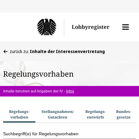
Direkt
Direk
zu
zum
Men
Lobbyregister
den
Inhal
öffne
Sucherge
Sie
zurück zu:
Inhalte der Interessenvertretung
befinden
sich
Regelungsvorhaben
hier:
Inhalte beruhen auf Angaben der IV -
Infos
S
Regelungs­
Stellungnahmen/​
Regelungs­
Bundes­
vorhaben
Gutachten
entwürfe
gesetze
u
c
Suchbegriff(e) für Regelungsvorhaben