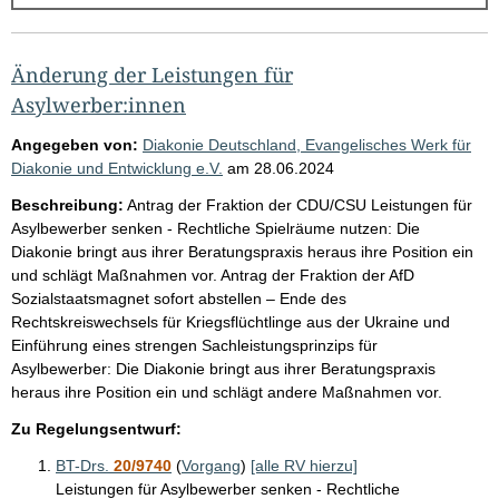
g
e
b
Änderung der Leistungen für
n
Asylwerber:innen
i
Angegeben von:
Diakonie Deutschland, Evangelisches Werk für
s
Diakonie und Entwicklung e.V.
am
28.06.2024
s
Beschreibung:
Antrag der Fraktion der CDU/CSU Leistungen für
e
Asylbewerber senken - Rechtliche Spielräume nutzen: Die
Diakonie bringt aus ihrer Beratungspraxis heraus ihre Position ein
p
und schlägt Maßnahmen vor. Antrag der Fraktion der AfD
r
Sozialstaatsmagnet sofort abstellen – Ende des
o
Rechtskreiswechsels für Kriegsflüchtlinge aus der Ukraine und
Einführung eines strengen Sachleistungsprinzips für
S
Asylbewerber: Die Diakonie bringt aus ihrer Beratungspraxis
e
heraus ihre Position ein und schlägt andere Maßnahmen vor.
i
Zu Regelungsentwurf:
t
BT-Drs.
20/9740
(
Vorgang
)
[alle RV hierzu]
e
Leistungen für Asylbewerber senken - Rechtliche