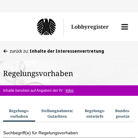
Direkt
Direk
zu
zum
Men
Lobbyregister
den
Inhal
öffne
Sucherge
Sie
zurück zu:
Inhalte der Interessenvertretung
befinden
sich
Regelungsvorhaben
hier:
Inhalte beruhen auf Angaben der IV -
Infos
S
Regelungs­
Stellungnahmen/​
Regelungs­
Bundes­
vorhaben
Gutachten
entwürfe
gesetze
u
c
Suchbegriff(e) für Regelungsvorhaben