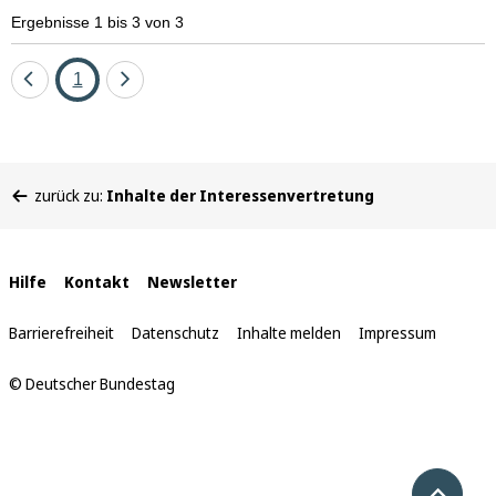
Ergebnisse 1 bis 3 von 3
Eine
Seite
Eine
1
Seite
Seite
zurück
vor
Sie
zurück zu:
Inhalte der Interessenvertretung
befinden
sich
hier:
Interne
Hilfe
Kontakt
Newsletter
Links
Barrierefreiheit
Datenschutz
Inhalte melden
Impressum
© Deutscher Bundestag
Nach 