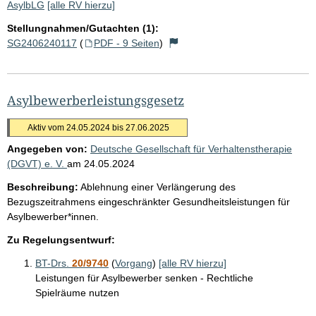
AsylbLG
[alle RV hierzu]
Stellungnahmen/Gutachten (1):
SG2406240117
(
PDF - 9 Seiten
)
Asylbewerberleistungsgesetz
Aktiv vom 24.05.2024 bis 27.06.2025
Angegeben von:
Deutsche Gesellschaft für Verhaltenstherapie
(DGVT) e. V.
am
24.05.2024
Beschreibung:
Ablehnung einer Verlängerung des
Bezugszeitrahmens eingeschränkter Gesundheitsleistungen für
Asylbewerber*innen.
Zu Regelungsentwurf:
BT-Drs.
20/9740
(
Vorgang
)
[alle RV hierzu]
Leistungen für Asylbewerber senken - Rechtliche
Spielräume nutzen