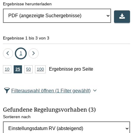
Ergebnisse herunterladen
Ergebnisse 1 bis 3 von 3
Eine
Seite
Eine
1
Seite
Seite
A
Ergebnisse pro Seite
10
Ergebnisse
25
Ergebnisse
50
Ergebnisse
100
Ergebnisse
zurück
vor
n
pro
pro
pro
pro
Seite
Seite
Seite
Seite
z
Filterauswahl öffnen
(1 Filter gewählt)
a
h
Gefundene Regelungsvorhaben
(3)
l
Sortieren nach
E
r