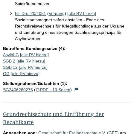
Spielräume nutzen
BT-Drs. 20/4051
(
Vorgang
)
[alle RV hierzu]
Sozialstaatsmagnet sofort abstellen - Ende des
Rechtskreiswechsels für Kriegsflüchtlinge aus der Ukraine
und Einführung eines strengen Sachleistungsprinzips für
Asylbewerber
Betroffene Bundesgesetze (4):
AsylbLG
[alle RV hierzu]
SGB 2
[alle RV hierzu]
SGB 12
[alle RV hierzu]
GG
[alle RV hierzu]
Stellungnahmen/Gutachten (1):
SG2406260276
(
PDF - 13 Seiten
)
Grundrechtsschutz und Einführung der
Bezahlkarte
Angegeben von:
Gesellschaft für Freiheitsrechte e.V. (GFF)
am