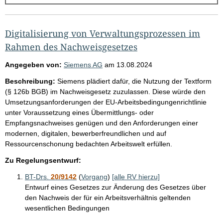
g
e
b
Digitalisierung von Verwaltungsprozessen im
n
Rahmen des Nachweisgesetzes
i
Angegeben von:
Siemens AG
am
13.08.2024
s
Beschreibung:
Siemens plädiert dafür, die Nutzung der Textform
s
(§ 126b BGB) im Nachweisgesetz zuzulassen. Diese würde den
e
Umsetzungsanforderungen der EU-Arbeitsbedingungenrichtlinie
unter Voraussetzung eines Übermittlungs- oder
p
Empfangsnachweises genügen und den Anforderungen einer
r
modernen, digitalen, bewerberfreundlichen und auf
o
Ressourcenschonung bedachten Arbeitswelt erfüllen.
S
Zu Regelungsentwurf:
e
BT-Drs.
20/9142
(
Vorgang
)
[alle RV hierzu]
i
Entwurf eines Gesetzes zur Änderung des Gesetzes über
t
den Nachweis der für ein Arbeitsverhältnis geltenden
wesentlichen Bedingungen
e