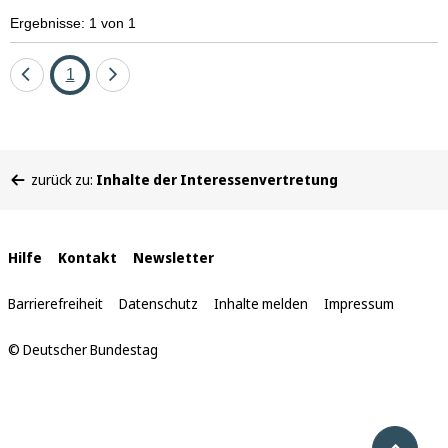
Ergebnisse: 1 von 1
Eine
Seite
Eine
1
Seite
Seite
zurück
vor
Sie
zurück zu:
Inhalte der Interessenvertretung
befinden
sich
hier:
Interne
Hilfe
Kontakt
Newsletter
Links
Barrierefreiheit
Datenschutz
Inhalte melden
Impressum
© Deutscher Bundestag
Nach 