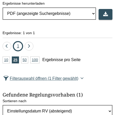
Ergebnisse herunterladen
Ergebnisse: 1 von 1
Eine
Seite
Eine
1
Seite
Seite
A
Ergebnisse pro Seite
10
Ergebnisse
25
Ergebnisse
50
Ergebnisse
100
Ergebnisse
zurück
vor
n
pro
pro
pro
pro
Seite
Seite
Seite
Seite
z
Filterauswahl öffnen
(1 Filter gewählt)
a
h
Gefundene Regelungsvorhaben
(1)
l
Sortieren nach
E
r